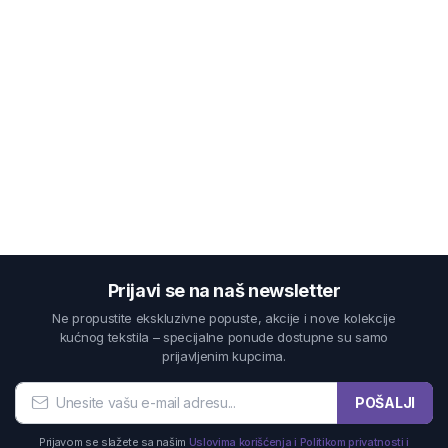
Prijavi se na naš newsletter
Ne propustite ekskluzivne popuste, akcije i nove kolekcije
kućnog tekstila – specijalne ponude dostupne su samo
prijavljenim kupcima.
POŠALJI
Prijavom se slažete sa našim
Uslovima korišćenja i Politikom privatnosti i