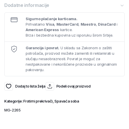
Dodatne informacije
Sigurno plaćanje karticama.
Prihvatamo
Visa
,
MasterCard
,
Maestro
,
DinaCard
i
American Express
kartice.
Brza i bezbedna kupovina uz isporuku širom Srbije.
Garancija i povrat.
U skladu sa Zakonom o zaštiti
potrošača, proizvod možete zameniti ili reklamirati u
slučaju nesaobraznosti. Povrat je moguć za
neotpakovane i nekorišćene proizvode u originalnom
pakovanju.
Dodaj to lista želja
Podeli ovaj proizvod
Kategorije:
Frotirni prekrivači
,
Spavaća soba
MG-2265