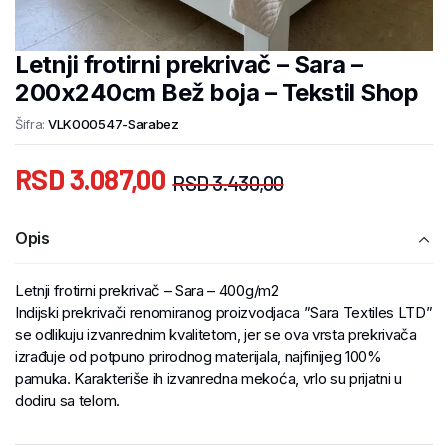
Letnji frotirni prekrivač – Sara –
200x240cm Bež boja – Tekstil Shop
Šifra:
VLK000547-Sarabez
RSD
3.087,00
RSD
3.430,00
Opis
Letnji frotirni prekrivač – Sara – 400g/m2
Indijski prekrivači renomiranog proizvodjaca ”Sara Textiles LTD”
se odlikuju izvanrednim kvalitetom, jer se ova vrsta prekrivača
izrađuje od potpuno prirodnog materijala, najfinijeg 100%
pamuka. Karakteriše ih izvanredna mekoća, vrlo su prijatni u
dodiru sa telom.