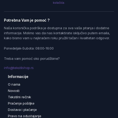
kolačića.
Potrebna Vam je pomoć ?
Naša korisnička podrška je dostupna za sva vaša pitanja i dodatne
informacije. Molimo vas da nas kontaktirate isključivo putem emaila,
kako bismo vam u najkraćem roku pružili tačan i kvalitetan odgovor.
Ponedeljak-Subota: 08:00-16:00
Treba vam pomoć oko porudžbine?
info@tekstilshop.rs
Informacije
O nama
Novosti
Tekstilni rečnik
Praćenje pošiljke
Dostava i plaćanje
Pravo na odustajanje