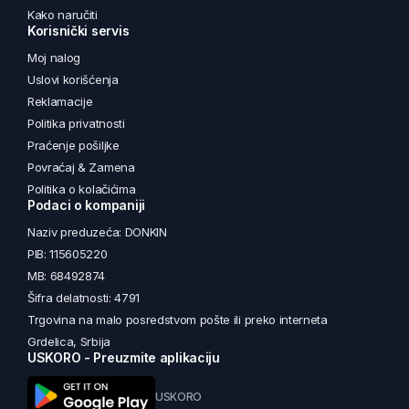
Kako naručiti
Korisnički servis
Moj nalog
Uslovi korišćenja
Reklamacije
Politika privatnosti
Praćenje pošiljke
Povraćaj & Zamena
Politika o kolačićima
Podaci o kompaniji
Naziv preduzeća: DONKIN
PIB: 115605220
MB: 68492874
Šifra delatnosti: 4791
Trgovina na malo posredstvom pošte ili preko interneta
Grdelica, Srbija
USKORO - Preuzmite aplikaciju
USKORO