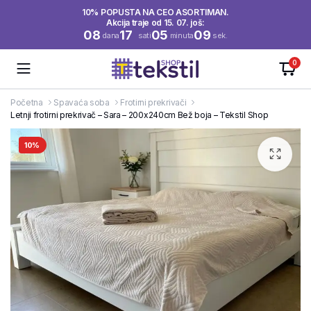
10% POPUSTA NA CEO ASORTIMAN.
Akcija traje od 15. 07. još:
08
17
05
09
dana
sati
minuta
sek.
0
Početna
Spavaća soba
Frotirni prekrivači
Letnji frotirni prekrivač – Sara – 200x240cm Bež boja – Tekstil Shop
10%