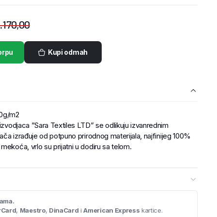
.170,00
orpu
Kupi odmah
400g/m2
oizvodjaca ”Sara Textiles LTD” se odlikuju izvanrednim
vača izrađuje od potpuno prirodnog materijala, najfinijeg 100%
mekoća, vrlo su prijatni u dodiru sa telom.
cama.
rCard
,
Maestro
,
DinaCard
i
American Express
kartice.