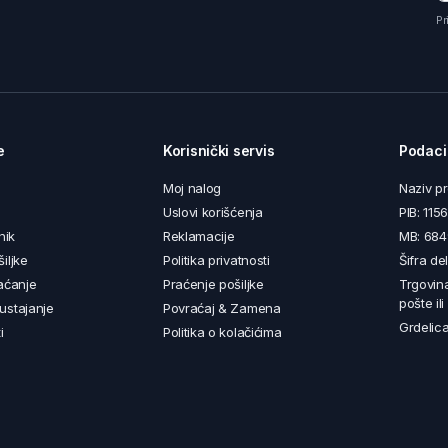
Pr
e
Korisnički servis
Podaci
Moj nalog
Naziv p
Uslovi korišćenja
PIB: 11
nik
Reklamacije
MB: 68
iljke
Politika privatnosti
Šifra de
aćanje
Praćenje pošiljke
Trgovin
pošte il
ustajanje
Povraćaj & Zamena
Grdelica
i
Politika o kolačićima