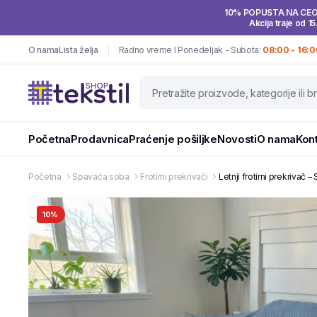
10% POPUSTA NA CE
Akcija traje od 15
O nama
Lista želja
Radno vreme I Ponedeljak - Subota:
08:00 - 16:0
Početna
Prodavnica
Praćenje pošiljke
Novosti
O nama
Kon
Početna
Spavaća soba
Frotirni prekrivači
Letnji frotirni prekrivač
10%