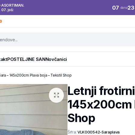
O ASORTIMAN.
07
23
dana
. 07. još:
0
takt
POSTELJINE SAN
Novčanici
 – Sara – 145x200cm Plava boja – Tekstil Shop
Letnji frotirn
145x200cm Pl
Shop
Šifra:
VLK000542-Saraplava