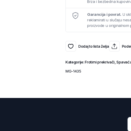
Brza i bezbedna kupovina
Garancija i povrat.
U skl
reklamirati u slučaju ne
proizvode u originalnom 
Dodaj to lista želja
Podel
Kategorije:
Frotirni prekrivači
,
Spavać
MG-1435