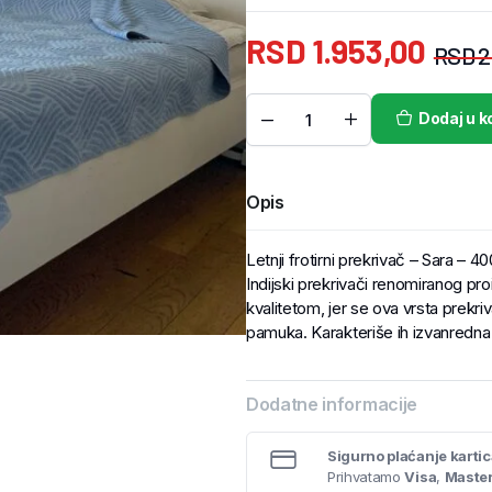
RSD
1.953,00
RSD
2
Dodaj u k
Opis
Letnji frotirni prekrivač – Sara – 
Indijski prekrivači renomiranog pr
kvalitetom, jer se ova vrsta prekri
pamuka. Karakteriše ih izvanredna 
Dodatne informacije
Sigurno plaćanje karti
Prihvatamo
Visa
,
Maste