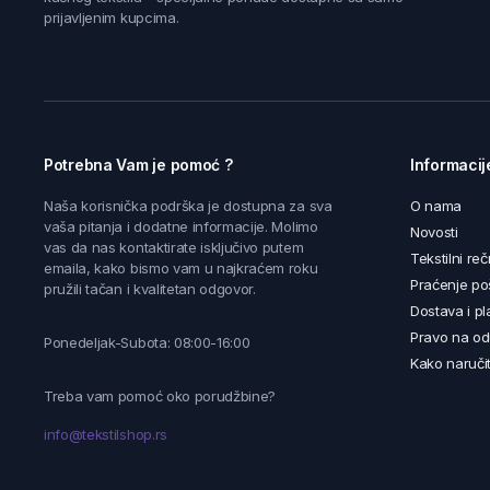
prijavljenim kupcima.
Potrebna Vam je pomoć ?
Informacij
Naša korisnička podrška je dostupna za sva
O nama
vaša pitanja i dodatne informacije. Molimo
Novosti
vas da nas kontaktirate isključivo putem
Tekstilni reč
emaila, kako bismo vam u najkraćem roku
Praćenje poš
pružili tačan i kvalitetan odgovor.
Dostava i pl
Pravo na od
Ponedeljak-Subota: 08:00-16:00
Kako naručit
Treba vam pomoć oko porudžbine?
info@tekstilshop.rs