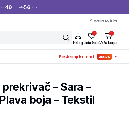
19
56
sati
minuta
sek.
Praćenje pošiljke
0
0
Nalog
Lista želja
Vaša korpa
Poslednji komadi
AKCIJA
i prekrivač – Sara –
ava boja – Tekstil