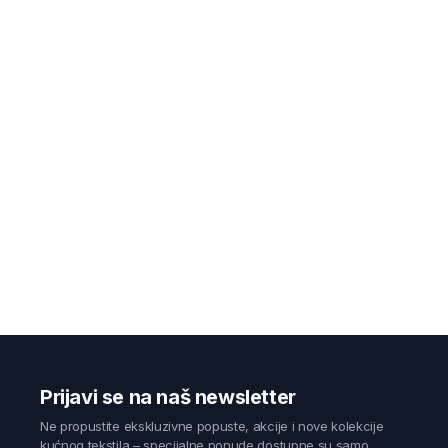
Prijavi se na naš newsletter
Ne propustite ekskluzivne popuste, akcije i nove kolekcije
kućnog tekstila – specijalne ponude dostupne su samo