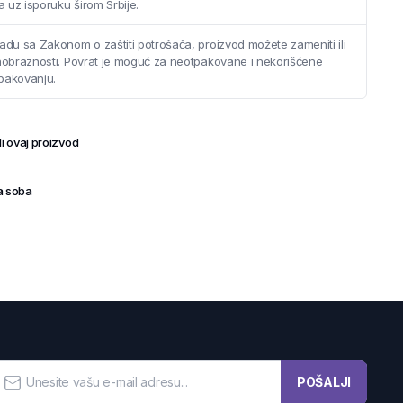
 uz isporuku širom Srbije.
adu sa Zakonom o zaštiti potrošača, proizvod možete zameniti ili
saobraznosti. Povrat je moguć za neotpakovane i nekorišćene
pakovanju.
i ovaj proizvod
a soba
POŠALJI