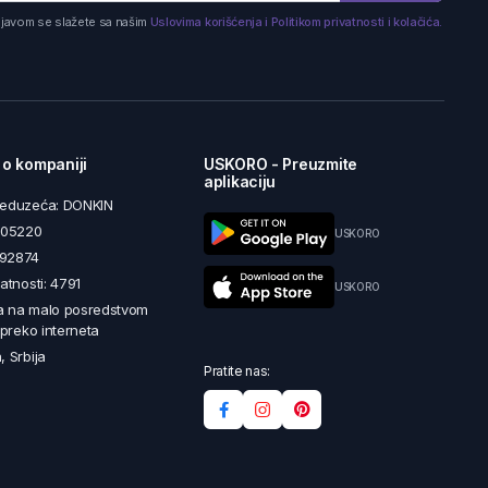
ijavom se slažete sa našim
Uslovima korišćenja i Politikom privatnosti i kolačića.
 o kompaniji
USKORO - Preuzmite
aplikaciju
reduzeća: DONKIN
5605220
USKORO
492874
latnosti: 4791
USKORO
a na malo posredstvom
i preko interneta
, Srbija
Pratite nas: