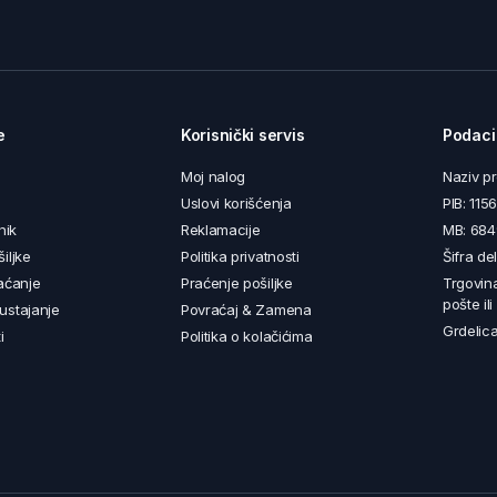
e
Korisnički servis
Podaci
Moj nalog
Naziv p
Uslovi korišćenja
PIB: 11
nik
Reklamacije
MB: 68
iljke
Politika privatnosti
Šifra de
aćanje
Praćenje pošiljke
Trgovin
pošte il
ustajanje
Povraćaj & Zamena
Grdelica
i
Politika o kolačićima