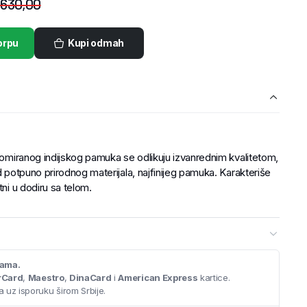
.630,00
orpu
Kupi odmah
enomiranog indijskog pamuka se odlikuju izvanrednim kvalitetom,
d potpuno prirodnog materijala, najfinijeg pamuka. Karakteriše
tni u dodiru sa telom.
cama.
rCard
,
Maestro
,
DinaCard
i
American Express
kartice.
 uz isporuku širom Srbije.