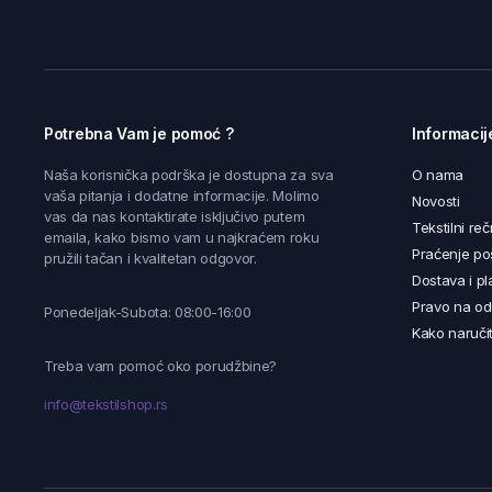
Potrebna Vam je pomoć ?
Informacij
Naša korisnička podrška je dostupna za sva
O nama
vaša pitanja i dodatne informacije. Molimo
Novosti
vas da nas kontaktirate isključivo putem
Tekstilni reč
emaila, kako bismo vam u najkraćem roku
Praćenje poš
pružili tačan i kvalitetan odgovor.
Dostava i pl
Pravo na od
Ponedeljak-Subota: 08:00-16:00
Kako naručit
Treba vam pomoć oko porudžbine?
info@tekstilshop.rs