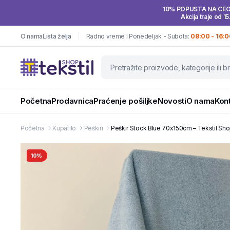
10% POPUSTA NA CE
Akcija traje od 15
O nama
Lista želja
Radno vreme I Ponedeljak - Subota:
08:00 - 16:0
Početna
Prodavnica
Praćenje pošiljke
Novosti
O nama
Kon
Početna
Kupatilo
Peškiri
Peškir Stock Blue 70x150cm – Tekstil Sh
10%