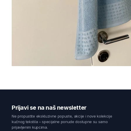
Prijavi se na naš newsletter
Ne propustite ekskluzivne popuste, akcije i nove kolekcije
kućnog tekstila – specijalne ponude dostupne su samo
prijavljenim kupcima.