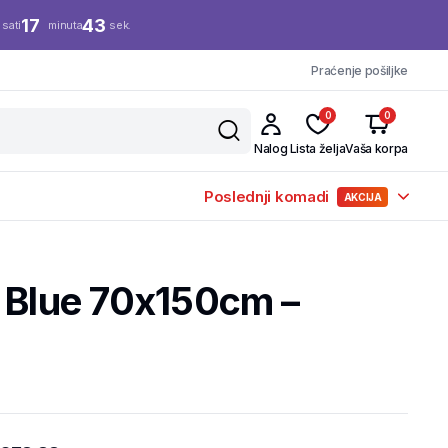
17
42
sati
minuta
sek.
Praćenje pošiljke
0
0
Nalog
Lista želja
Vaša korpa
Poslednji komadi
AKCIJA
k Blue 70x150cm –