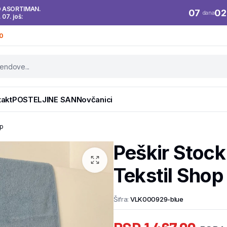
O ASORTIMAN.
07
02
dana
. 07. još:
0
takt
POSTELJINE SAN
Novčanici
op
Peškir Stoc
Tekstil Shop
Šifra:
VLK000929-blue