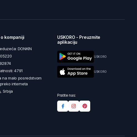
 o kompaniji
USKORO - Preuzmite
aplikaciju
reduzeća: DONKIN
5605220
USKORO
492874
latnosti: 4791
USKORO
a na malo posredstvom
i preko interneta
, Srbija
Pratite nas: