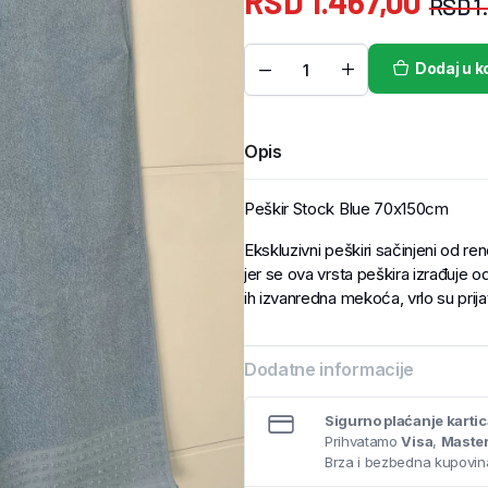
RSD
1.467,00
RSD
1
Dodaj u k
Opis
Peškir Stock Blue 70x150cm
Ekskluzivni peškiri sačinjeni od r
jer se ova vrsta peškira izrađuje o
ih izvanredna mekoća, vrlo su prija
Dodatne informacije
Sigurno plaćanje karti
Prihvatamo
Visa
,
Maste
Brza i bezbedna kupovina