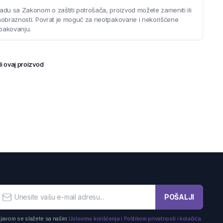
adu sa Zakonom o zaštiti potrošača, proizvod možete zameniti ili
saobraznosti. Povrat je moguć za neotpakovane i nekorišćene
pakovanju.
i ovaj proizvod
POŠALJI
ijavom se slažete sa našim
Uslovima korišćenja i Politikom privatnosti i kolačića.