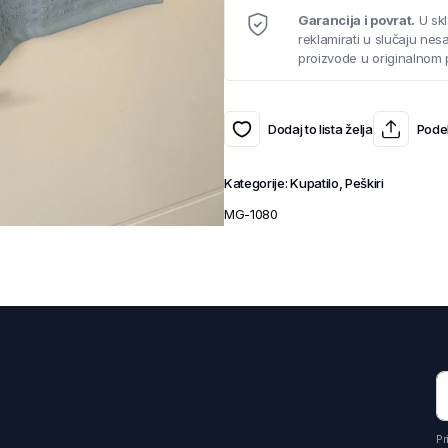
Garancija i povrat.
U skl
reklamirati u slučaju ne
proizvode u originalnom 
Dodaj to lista želja
Podel
Kategorije:
Kupatilo
,
Peškiri
MG-1080
Pr