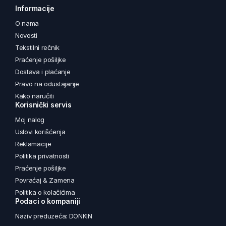
Informacije
O nama
Novosti
Tekstilni rečnik
Praćenje pošiljke
Dostava i plaćanje
Pravo na odustajanje
Kako naručiti
Korisnički servis
Moj nalog
Uslovi korišćenja
Reklamacije
Politika privatnosti
Praćenje pošiljke
Povraćaj & Zamena
Politika o kolačićima
Podaci o kompaniji
Naziv preduzeća: DONKIN