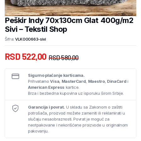
Peškir Indy 70x130cm Glat 400g/m2
Sivi – Tekstil Shop
Šifra:
VLK000663-sivi
RSD
522,00
RSD
580,00
Sigurno plaćanje karticama.
Prihvatamo
Visa
,
MasterCard
,
Maestro
,
DinaCard
i
American Express
kartice.
Brza i bezbedna kupovina uz isporuku širom Srbije.
Garancija i povrat.
U skladu sa Zakonom o zaštiti
potrošača, proizvod možete zameniti ili reklamirati u
slučaju nesaobraznosti. Povrat je moguć za
neotpakovane i nekorišćene proizvode u originalnom
pakovanju.