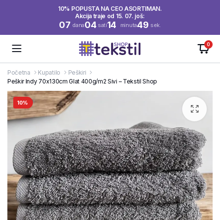
10% POPUSTA NA CEO ASORTIMAN.
Akcija traje od 15. 07. još:
07
04
14
49
dana
sati
minuta
sek.
0
Početna
Kupatilo
Peškiri
Peškir Indy 70x130cm Glat 400g/m2 Sivi – Tekstil Shop
10%