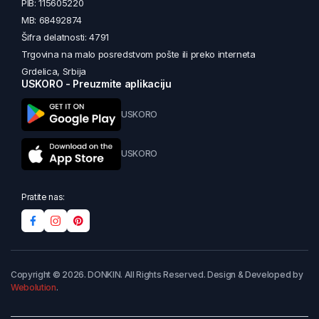
PIB: 115605220
MB: 68492874
Šifra delatnosti: 4791
Trgovina na malo posredstvom pošte ili preko interneta
Grdelica, Srbija
USKORO - Preuzmite aplikaciju
USKORO
USKORO
Pratite nas:
Copyright © 2026. DONKIN. All Rights Reserved. Design & Developed by
Webolution
.