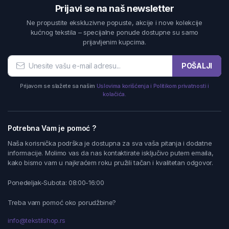
Prijavi se na naš newsletter
Ne propustite ekskluzivne popuste, akcije i nove kolekcije
kućnog tekstila – specijalne ponude dostupne su samo
prijavljenim kupcima.
POŠALJI
Prijavom se slažete sa našim
Uslovima korišćenja i Politikom privatnosti i
kolačića.
Potrebna Vam je pomoć ?
Naša korisnička podrška je dostupna za sva vaša pitanja i dodatne
informacije. Molimo vas da nas kontaktirate isključivo putem emaila,
kako bismo vam u najkraćem roku pružili tačan i kvalitetan odgovor.
Ponedeljak-Subota: 08:00-16:00
Treba vam pomoć oko porudžbine?
info@tekstilshop.rs