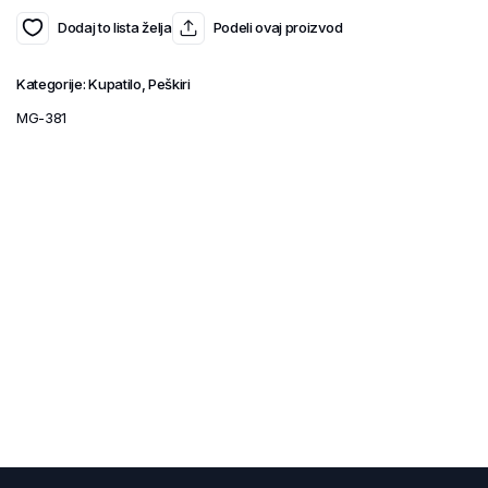
Dodaj to lista želja
Podeli ovaj proizvod
Kategorije:
Kupatilo
,
Peškiri
MG-381