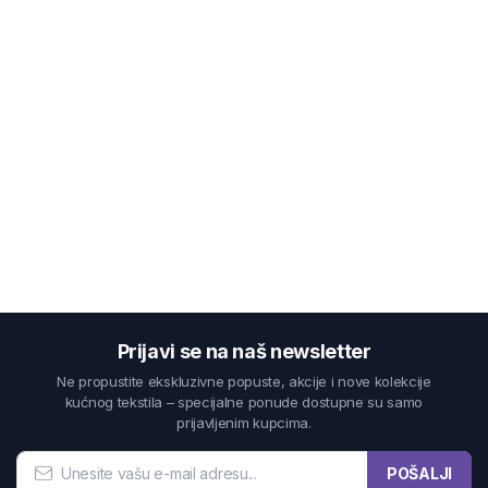
Prijavi se na naš newsletter
Ne propustite ekskluzivne popuste, akcije i nove kolekcije
kućnog tekstila – specijalne ponude dostupne su samo
prijavljenim kupcima.
POŠALJI