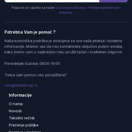
Prijavom se slažete sa našim
Uslovima korišćenja i Politikom privatnosti i
kolačića.
Potrebna Vam je pomoć ?
Naša korisnička podrška je dostupna za sva vaša pitanja i dodatne
informacije. Molimo vas da nas kontaktirate isključivo putem emaila,
kako bismo vam u najkraćem roku pružili tačan i kvalitetan odgovor.
Ponedeljak-Subota: 08:00-16:00
Treba vam pomoć oko porudžbine?
info@tekstilshop.rs
Informacije
O nama
Novosti
Tekstilni rečnik
Praćenje pošiljke