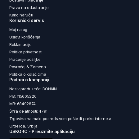
Dostava i plaćanje
Pravo na odustajanje
Kako naručiti
Korisnički servis
Moj nalog
Uslovi korišćenja
Reklamacije
Politika privatnosti
Praćenje pošiljke
Povraćaj & Zamena
Politika o kolačićima
Podaci o kompaniji
Naziv preduzeća: DONKIN
PIB: 115605220
MB: 68492874
Šifra delatnosti: 4791
Trgovina na malo posredstvom pošte ili preko interneta
Grdelica, Srbija
USKORO - Preuzmite aplikaciju