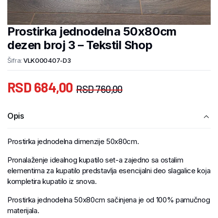
Prostirka jednodelna 50x80cm
dezen broj 3 – Tekstil Shop
Šifra:
VLK000407-D3
RSD
684,00
RSD
760,00
Opis
Prostirka jednodelna dimenzije 50x80cm.
Pronalaženje idealnog kupatilo set-a zajedno sa ostalim
elementima za kupatilo predstavlja esencijalni deo slagalice koja
kompletira kupatilo iz snova.
Prostirka jednodelna 50x80cm sačinjena je od 100% pamučnog
materijala.