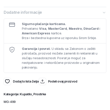
Dodatne informacije
Sigurno plaćanje karticama.
Prihvatamo
Visa
,
MasterCard
,
Maestro
,
DinaCard
i
American Express
kartice.
Brza i bezbedna kupovina uz isporuku širom Srbije.
Garancija i povrat.
U skladu sa Zakonom o zaštiti
potrošača, proizvod možete zameniti ili reklamirati u
slučaju nesaobraznosti. Povrat je moguć za
neotpakovane i nekorišćene proizvode u originalnom
pakovanju.
Dodaj to lista želja
Podeli ovaj proizvod
Kategorije:
Kupatilo
,
Prostirke
MG-499