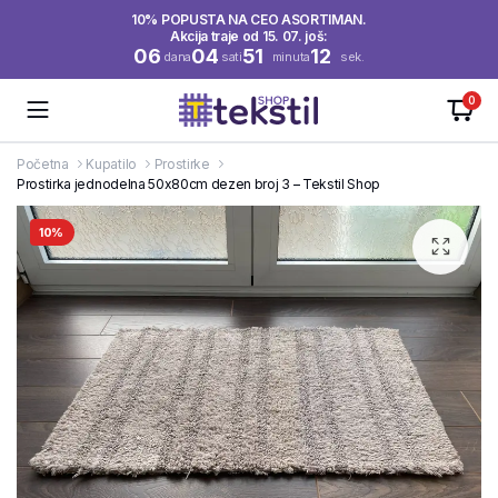
10% POPUSTA NA CEO ASORTIMAN.
Akcija traje od 15. 07. još:
06
04
51
11
dana
sati
minuta
sek.
0
Početna
Kupatilo
Prostirke
Prostirka jednodelna 50x80cm dezen broj 3 – Tekstil Shop
10%