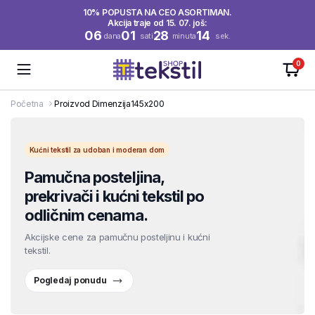
10% POPUSTA NA CEO ASORTIMAN.
Akcija traje od 15. 07. još:
06
01
28
13
dana
sati
minuta
sek.
0
Početna
Proizvod Dimenzija
145x200
Kućni tekstil za udoban i moderan dom
Pamučna posteljina,
prekrivači i kućni tekstil po
odličnim cenama.
Akcijske cene za pamučnu posteljinu i kućni
tekstil.
Pogledaj ponudu