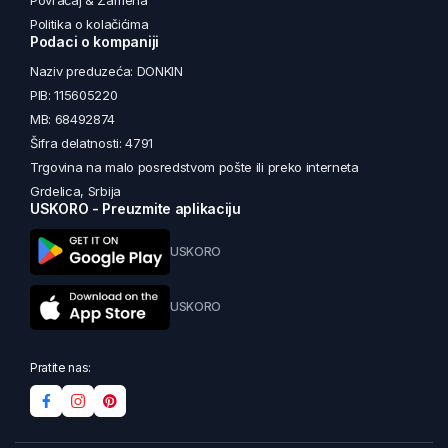
Povraćaj & Zamena
Politika o kolačićima
Podaci o kompaniji
Naziv preduzeća: DONKIN
PIB: 115605220
MB: 68492874
Šifra delatnosti: 4791
Trgovina na malo posredstvom pošte ili preko interneta
Grdelica, Srbija
USKORO - Preuzmite aplikaciju
USKORO
USKORO
Pratite nas: