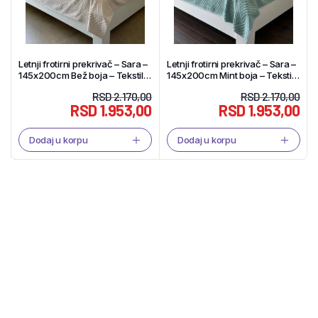
Letnji frotirni prekrivač – Sara –
Letnji frotirni prekrivač – Sara –
145x200cm Bež boja – Tekstil
145x200cm Mint boja – Tekstil
Shop
Shop
RSD
2.170,00
RSD
2.170,00
RSD
1.953,00
RSD
1.953,00
Dodaj u korpu
Dodaj u korpu