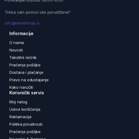
Ponedeljak-Subota: 08:00-16:00
Treba vam pomoć oko porudžbine?
info@tekstilshop.rs
Informacije
O nama
Novosti
Tekstilni rečnik
Praćenje pošiljke
Dostava i plaćanje
Pravo na odustajanje
Kako naručiti
Korisnički servis
Moj nalog
Uslovi korišćenja
Reklamacije
Politika privatnosti
Praćenje pošiljke