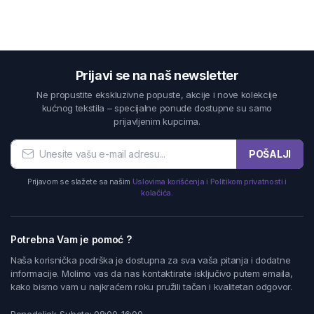
Prijavi se na naš newsletter
Ne propustite ekskluzivne popuste, akcije i nove kolekcije
kućnog tekstila – specijalne ponude dostupne su samo
prijavljenim kupcima.
POŠALJI
Prijavom se slažete sa našim
Uslovima korišćenja i Politikom privatnosti i
kolačića.
Potrebna Vam je pomoć ?
Naša korisnička podrška je dostupna za sva vaša pitanja i dodatne
informacije. Molimo vas da nas kontaktirate isključivo putem emaila,
kako bismo vam u najkraćem roku pružili tačan i kvalitetan odgovor.