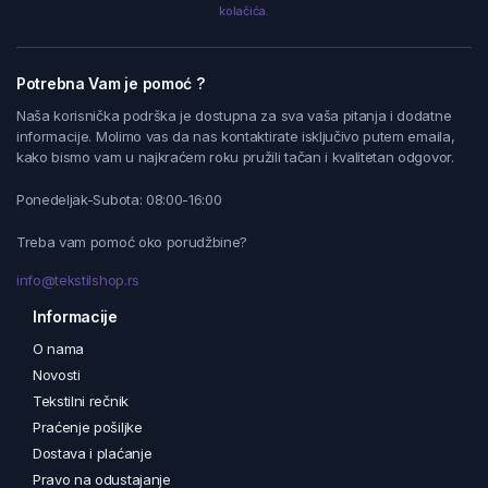
kolačića.
Potrebna Vam je pomoć ?
Naša korisnička podrška je dostupna za sva vaša pitanja i dodatne
informacije. Molimo vas da nas kontaktirate isključivo putem emaila,
kako bismo vam u najkraćem roku pružili tačan i kvalitetan odgovor.
Ponedeljak-Subota: 08:00-16:00
Treba vam pomoć oko porudžbine?
info@tekstilshop.rs
Informacije
O nama
Novosti
Tekstilni rečnik
Praćenje pošiljke
Dostava i plaćanje
Pravo na odustajanje