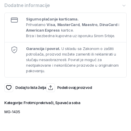
Dodatne informacije
Sigurno plaćanje karticama.
Prihvatamo
Visa
,
MasterCard
,
Maestro
,
DinaCard
i
American Express
kartice.
Brza i bezbedna kupovina uz isporuku širom Srbije.
Garancija i povrat.
U skladu sa Zakonom o zaštiti
potrošača, proizvod možete zameniti ili reklamirati u
slučaju nesaobraznosti. Povrat je moguć za
neotpakovane i nekorišćene proizvode u originalnom
pakovanju.
Dodaj to lista želja
Podeli ovaj proizvod
Kategorije:
Frotirni prekrivači
,
Spavaća soba
MG-1435