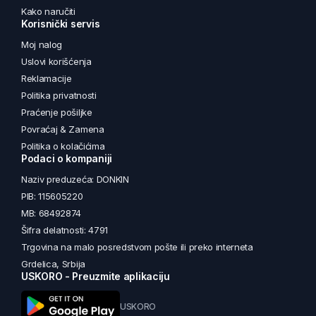
Kako naručiti
Korisnički servis
Moj nalog
Uslovi korišćenja
Reklamacije
Politika privatnosti
Praćenje pošiljke
Povraćaj & Zamena
Politika o kolačićima
Podaci o kompaniji
Naziv preduzeća: DONKIN
PIB: 115605220
MB: 68492874
Šifra delatnosti: 4791
Trgovina na malo posredstvom pošte ili preko interneta
Grdelica, Srbija
USKORO - Preuzmite aplikaciju
USKORO