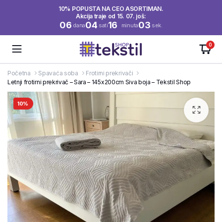
10% POPUSTA NA CEO ASORTIMAN.
Akcija traje od 15. 07. još:
06
04
16
03
dana
sati
minuta
sek.
0
Početna
Spavaća soba
Frotirni prekrivači
Letnji frotirni prekrivač – Sara – 145x200cm Siva boja – Tekstil Shop
10%