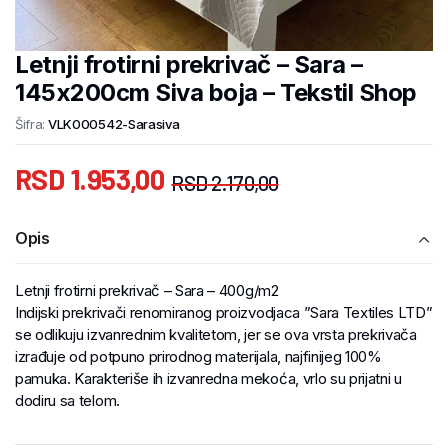
Letnji frotirni prekrivač – Sara –
145x200cm Siva boja – Tekstil Shop
Šifra:
VLK000542-Sarasiva
RSD
1.953,00
RSD
2.170,00
Opis
Letnji frotirni prekrivač – Sara – 400g/m2
Indijski prekrivači renomiranog proizvodjaca ”Sara Textiles LTD”
se odlikuju izvanrednim kvalitetom, jer se ova vrsta prekrivača
izrađuje od potpuno prirodnog materijala, najfinijeg 100%
pamuka. Karakteriše ih izvanredna mekoća, vrlo su prijatni u
dodiru sa telom.