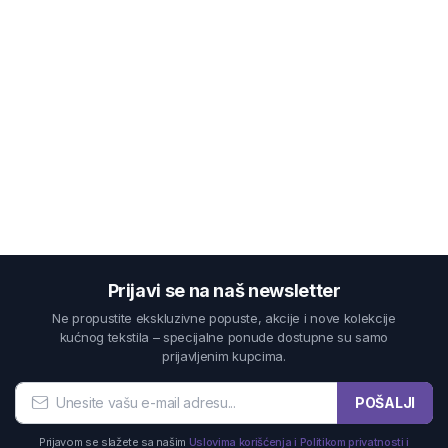
Prijavi se na naš newsletter
Ne propustite ekskluzivne popuste, akcije i nove kolekcije
kućnog tekstila – specijalne ponude dostupne su samo
prijavljenim kupcima.
POŠALJI
Prijavom se slažete sa našim
Uslovima korišćenja i Politikom privatnosti i