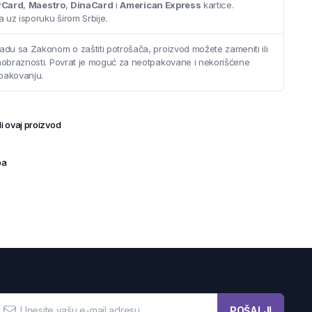
rCard
,
Maestro
,
DinaCard
i
American Express
kartice.
 uz isporuku širom Srbije.
adu sa Zakonom o zaštiti potrošača, proizvod možete zameniti ili
saobraznosti. Povrat je moguć za neotpakovane i nekorišćene
pakovanju.
i ovaj proizvod
ba
POŠALJI