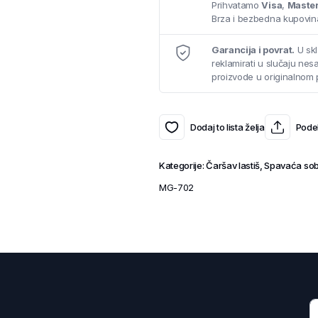
Prihvatamo
Visa
,
Maste
Brza i bezbedna kupovina
Garancija i povrat.
U skl
reklamirati u slučaju ne
proizvode u originalnom 
Dodaj to lista želja
Podel
Kategorije:
Čaršav lastiš
,
Spavaća so
MG-702