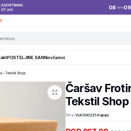
O ASORTIMAN.
08
09
dana
. 07. još:
0
takt
POSTELJINE SAN
Novčanici
a – Tekstil Shop
Čaršav Froti
Tekstil Shop
Šifra:
VLK000221-Kajsija