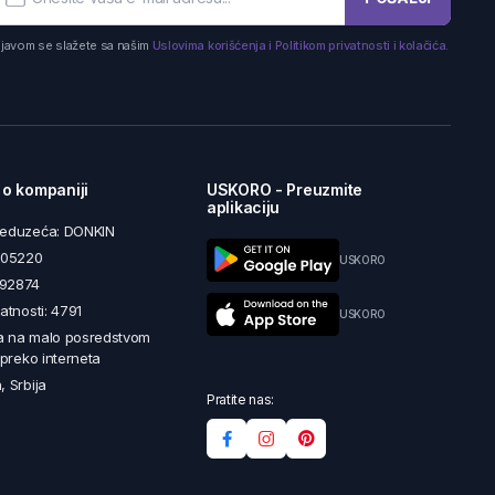
ijavom se slažete sa našim
Uslovima korišćenja i Politikom privatnosti i kolačića.
 o kompaniji
USKORO - Preuzmite
aplikaciju
reduzeća: DONKIN
5605220
USKORO
492874
latnosti: 4791
USKORO
a na malo posredstvom
i preko interneta
, Srbija
Pratite nas: