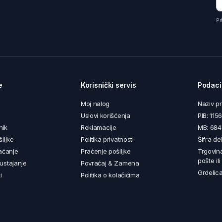
Pr
e
Korisnički servis
Podaci
Moj nalog
Naziv p
Uslovi korišćenja
PIB: 11
nik
Reklamacije
MB: 68
iljke
Politika privatnosti
Šifra de
aćanje
Praćenje pošiljke
Trgovin
pošte il
ustajanje
Povraćaj & Zamena
Grdelica
i
Politika o kolačićima