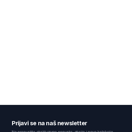
Prijavi se na naš newsletter
Ne propustite ekskluzivne popuste, akcije i nove kolekcije