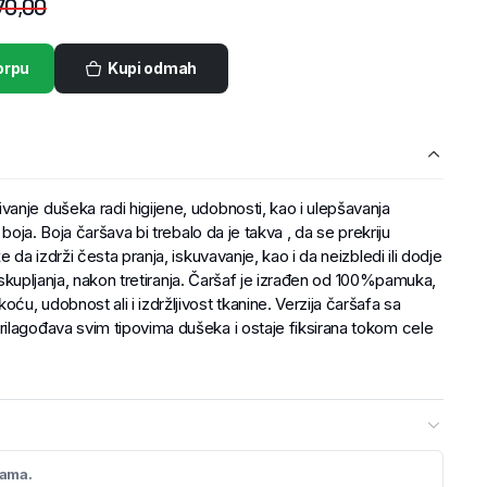
70,00
orpu
Kupi odmah
anje dušeka radi higijene, udobnosti, kao i ulepšavanja
 boja. Boja čaršava bi trebalo da je takva , da se prekriju
 da izdrži česta pranja, iskuvavanje, kao i da neizbledi ili dodje
li skupljanja, nakon tretiranja. Čaršaf je izrađen od 100%pamuka,
u, udobnost ali i izdržljivost tkanine. Verzija čaršafa sa
ilagođava svim tipovima dušeka i ostaje fiksirana tokom cele
cama.