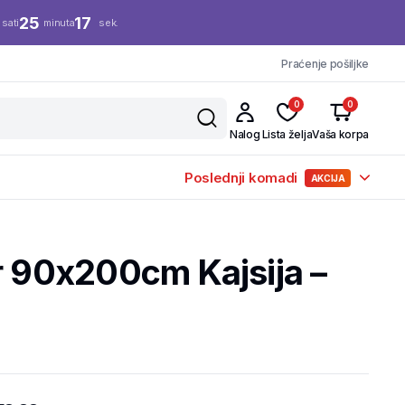
25
16
sati
minuta
sek.
Praćenje pošiljke
0
0
Nalog
Lista želja
Vaša korpa
Poslednji komadi
AKCIJA
r 90x200cm Kajsija –