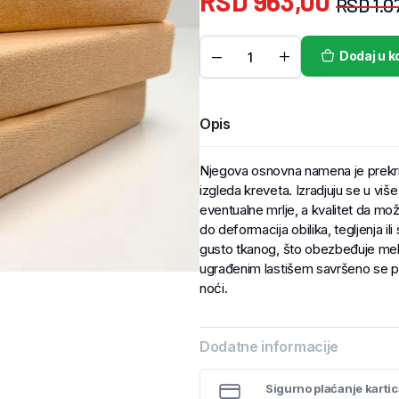
RSD
963,00
RSD
1.0
Dodaj u k
Opis
Njegova osnovna namena je prekriv
izgleda kreveta. Izradjuju se u više
eventualne mrlje, a kvalitet da može
do deformacija obilika, tegljenja i
gusto tkanog, što obezbeđuje mekoć
ugrađenim lastišem savršeno se pr
noći.
Dodatne informacije
Sigurno plaćanje karti