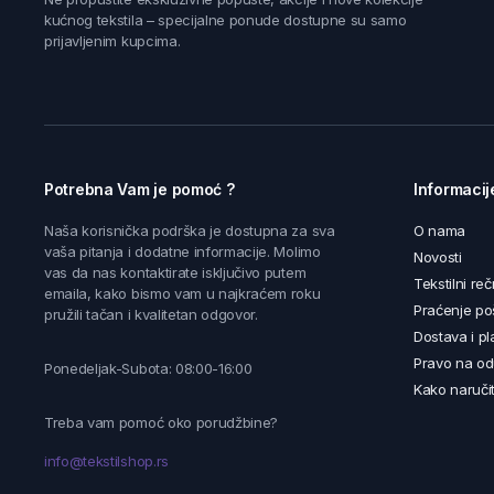
kućnog tekstila – specijalne ponude dostupne su samo
prijavljenim kupcima.
Potrebna Vam je pomoć ?
Informacij
Naša korisnička podrška je dostupna za sva
O nama
vaša pitanja i dodatne informacije. Molimo
Novosti
vas da nas kontaktirate isključivo putem
Tekstilni reč
emaila, kako bismo vam u najkraćem roku
Praćenje poš
pružili tačan i kvalitetan odgovor.
Dostava i pl
Pravo na od
Ponedeljak-Subota: 08:00-16:00
Kako naručit
Treba vam pomoć oko porudžbine?
info@tekstilshop.rs