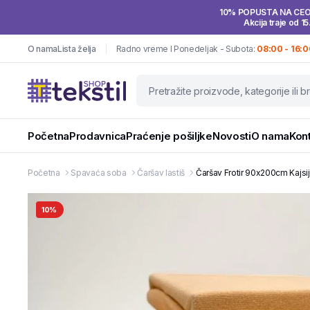
10% POPUSTA NA CE
Akcija traje od 15
O nama
Lista želja
Radno vreme I Ponedeljak - Subota:
08:00 - 16:0
Početna
Prodavnica
Praćenje pošiljke
Novosti
O nama
Kon
Početna
Spavaća soba
Čaršav lastiš
Čaršav Frotir 90x200cm Kajsij
10%