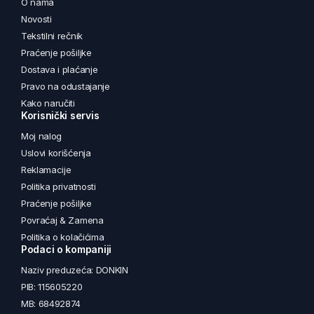
O nama
Novosti
Tekstilni rečnik
Praćenje pošiljke
Dostava i plaćanje
Pravo na odustajanje
Kako naručiti
Korisnički servis
Moj nalog
Uslovi korišćenja
Reklamacije
Politika privatnosti
Praćenje pošiljke
Povraćaj & Zamena
Politika o kolačićima
Podaci o kompaniji
Naziv preduzeća: DONKIN
PIB: 115605220
MB: 68492874