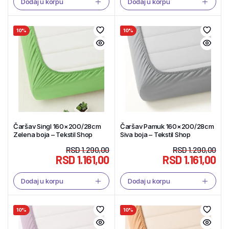
Dodaj u korpu
Dodaj u korpu
10%
10%
Čaršav Singl 160×200/28cm
Čaršav Pamuk 160×200/28cm
Zelena boja – Tekstil Shop
Siva boja – Tekstil Shop
RSD
1.290,00
RSD
1.290,00
RSD
1.161,00
RSD
1.161,00
Dodaj u korpu
Dodaj u korpu
10%
10%