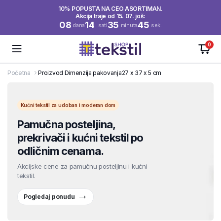
10% POPUSTA NA CEO ASORTIMAN.
Akcija traje od 15. 07. još:
08
14
35
44
dana
sati
minuta
sek.
0
Početna
Proizvod Dimenzija pakovanja
27 x 37 x 5 cm
Kućni tekstil za udoban i moderan dom
Pamučna posteljina,
prekrivači i kućni tekstil po
odličnim cenama.
Akcijske cene za pamučnu posteljinu i kućni
tekstil.
Pogledaj ponudu