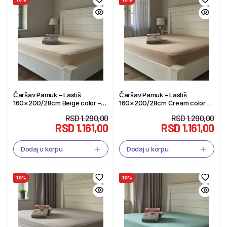
Čaršav Pamuk – Lastiš
Čaršav Pamuk – Lastiš
160×200/28cm Beige color –
160×200/28cm Cream color –
Tekstil Shop
Tekstil Shop
RSD
1.290,00
RSD
1.290,00
RSD
1.161,00
RSD
1.161,00
Dodaj u korpu
Dodaj u korpu
10%
10%