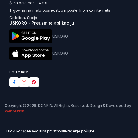
Šifra delatnosti: 4791
Trgovina na malo posredstvom pošte ili preko interneta
Grdelica, Srbija
USKORO - Preuzmite aplikaciju
USKORO
USKORO
Pratite nas:
Copyright © 2026. DONKIN. All Rights Reserved. Design & Developed by
Webolution
.
Uslovi korišćenja
Politika privatnosti
Praćenje pošiljke