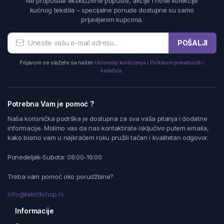
Ne propustite ekskluzivne popuste, akcije i nove kolekcije
kućnog tekstila – specijalne ponude dostupne su samo
prijavljenim kupcima.
POŠALJI
Prijavom se slažete sa našim
Uslovima korišćenja i Politikom privatnosti i
kolačića.
Potrebna Vam je pomoć ?
Naša korisnička podrška je dostupna za sva vaša pitanja i dodatne
informacije. Molimo vas da nas kontaktirate isključivo putem emaila,
kako bismo vam u najkraćem roku pružili tačan i kvalitetan odgovor.
Ponedeljak-Subota: 08:00-16:00
Treba vam pomoć oko porudžbine?
info@tekstilshop.rs
Informacije