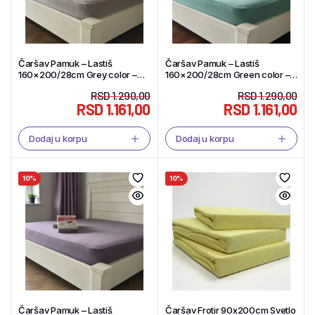
Čaršav Pamuk – Lastiš
Čaršav Pamuk – Lastiš
160×200/28cm Grey color –
160×200/28cm Green color –
Tekstil Shop
Tekstil Shop
RSD
1.290,00
RSD
1.290,00
RSD
1.161,00
RSD
1.161,00
Dodaj u korpu
Dodaj u korpu
10%
10%
Čaršav Pamuk – Lastiš
Čaršav Frotir 90x200cm Svetlo