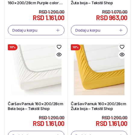
160×200/28cm Purple color –
Žuta boja – Tekstil Shop
Tekstil Shop
RSD
1.290,00
RSD
1.070,00
RSD
1.161,00
RSD
963,00
Dodaj u korpu
Dodaj u korpu
10%
10%
Čaršav Pamuk 160×200/28cm
Čaršav Pamuk 160×200/28cm
Bela boja – Tekstil Shop
Žuta boja – Tekstil Shop
RSD
1.290,00
RSD
1.290,00
RSD
1.161,00
RSD
1.161,00