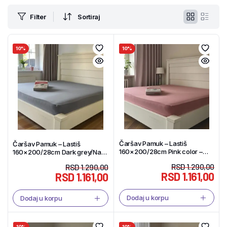
Filter
Sortiraj
10%
10%
Čaršav Pamuk – Lastiš
Čaršav Pamuk – Lastiš
160×200/28cm Pink color –
160×200/28cm Dark grey/Navy
Tekstil Shop
blue color – Tekstil Shop
RSD
1.290,00
RSD
1.290,00
RSD
1.161,00
RSD
1.161,00
Dodaj u korpu
Dodaj u korpu
10%
10%