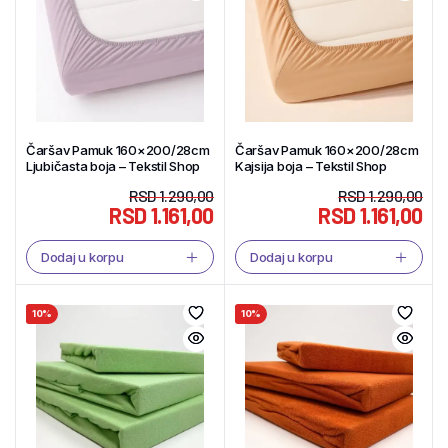
Čaršav Pamuk 160×200/28cm
Čaršav Pamuk 160×200/28cm
Ljubičasta boja – Tekstil Shop
Kajsija boja – Tekstil Shop
RSD
1.290,00
RSD
1.290,00
RSD
1.161,00
RSD
1.161,00
Dodaj u korpu
Dodaj u korpu
10%
10%