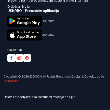
Trgovina na malo posredstvom pošte ili preko interneta
Grdelica, Srbija
USKORO - Preuzmite aplikaciju
USKORO
USKORO
Pratite nas:
Copyright © 2026. DONKIN. All Rights Reserved. Design & Developed by
Webolution
.
Uslovi korišćenja
Politika privatnosti
Praćenje pošiljke
Dodaj u korpu