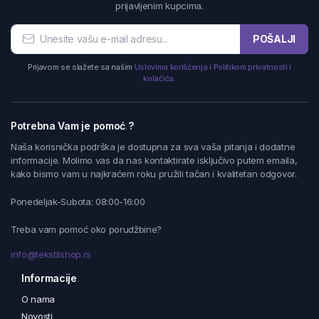
prijavljenim kupcima.
POŠALJI
Prijavom se slažete sa našim
Uslovima korišćenja i Politikom privatnosti i
kolačića.
Potrebna Vam je pomoć ?
Naša korisnička podrška je dostupna za sva vaša pitanja i dodatne
informacije. Molimo vas da nas kontaktirate isključivo putem emaila,
kako bismo vam u najkraćem roku pružili tačan i kvalitetan odgovor.
Ponedeljak-Subota: 08:00-16:00
Treba vam pomoć oko porudžbine?
info@tekstilshop.rs
Informacije
O nama
Novosti