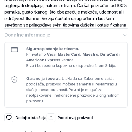
tegljenja ili skupljanja, nakon tretiranja. Čaršaf je izrađen od 100%
pamuka, gusto tkanog, što obezbeđuje mekoću, udobnost ali i
izdržljivost tkanine. Verzija čaršafa sa ugrađenim lastišem
savršeno se prilagođava svim tipovima dušeka i ostaje fiksirana
tokom cele noći.
Dodatne informacije
Sigurno plaćanje karticama.
Prihvatamo
Visa
,
MasterCard
,
Maestro
,
DinaCard
i
American Express
kartice.
Brza i bezbedna kupovina uz isporuku širom Srbije.
Garancija i povrat.
U skladu sa Zakonom o zaštiti
potrošača, proizvod možete zameniti ili reklamirati u
slučaju nesaobraznosti. Povrat je moguć za
neotpakovane i nekorišćene proizvode u originalnom
pakovanju.
Dodaj to lista želja
Podeli ovaj proizvod