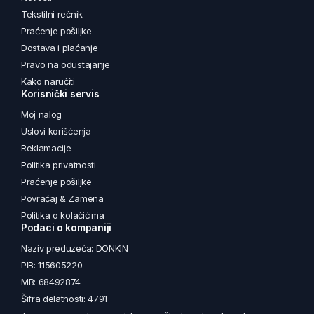
Tekstilni rečnik
Praćenje pošiljke
Dostava i plaćanje
Pravo na odustajanje
Kako naručiti
Korisnički servis
Moj nalog
Uslovi korišćenja
Reklamacije
Politika privatnosti
Praćenje pošiljke
Povraćaj & Zamena
Politika o kolačićima
Podaci o kompaniji
Naziv preduzeća: DONKIN
PIB: 115605220
MB: 68492874
Šifra delatnosti: 4791