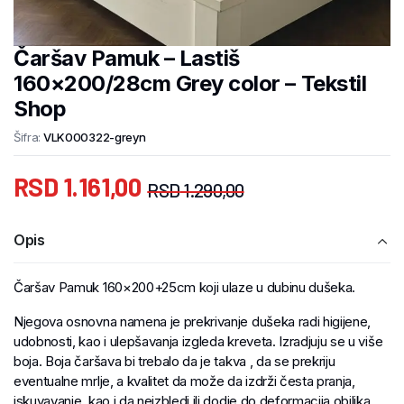
Čaršav Pamuk – Lastiš
160×200/28cm Grey color – Tekstil
Shop
Šifra:
VLK000322-greyn
RSD
1.161,00
RSD
1.290,00
Opis
Čaršav Pamuk 160×200+25cm koji ulaze u dubinu dušeka.
Njegova osnovna namena je prekrivanje dušeka radi higijene,
udobnosti, kao i ulepšavanja izgleda kreveta. Izradjuju se u više
boja. Boja čaršava bi trebalo da je takva , da se prekriju
eventualne mrlje, a kvalitet da može da izdrži česta pranja,
iskuvavanje, kao i da neizbledi ili dodje do deformacija obilika,