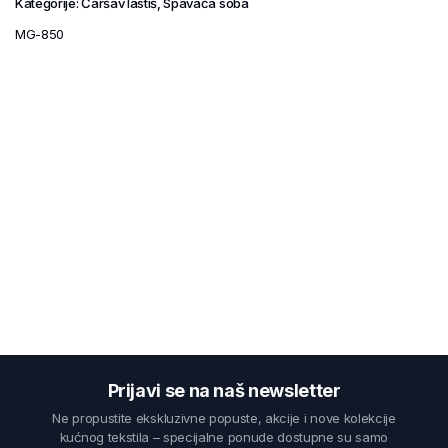
Kategorije:
Čaršav lastiš
,
Spavaća soba
MG-850
Prijavi se na naš newsletter
Ne propustite ekskluzivne popuste, akcije i nove kolekcije
kućnog tekstila – specijalne ponude dostupne su samo