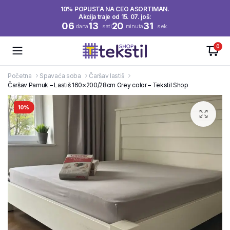
10% POPUSTA NA CEO ASORTIMAN.
Akcija traje od 15. 07. još:
06
13
20
31
dana
sati
minuta
sek.
0
Početna
Spavaća soba
Čaršav lastiš
Čaršav Pamuk – Lastiš 160×200/28cm Grey color – Tekstil Shop
10%