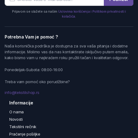
Prijavom se slažete sa našim
Uslovima korišćenja i Politikom privatnosti i
kolačića.
Potrebna Vam je pomoć ?
Naša korisnička podrška je dostupna za sva vaša pitanja i dodatne
informacije. Molimo vas da nas kontaktirate isključivo putem emaila,
kako bismo vam u najkraćem roku pružili tačan i kvalitetan odgovor.
Ponedeljak-Subota: 08:00-16:00
Treba vam pomoć oko porudžbine?
info@tekstilshop.rs
Informacije
O nama
Novosti
Tekstilni rečnik
Praćenje pošiljke