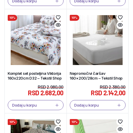
Dodaj u korpu
Dodaj u korpu
10%
10%
Komplet set posteljina Viktorija
Nepromočivi čaršav
160x220cm D32 – Tekstil Shop
160×200/28cm – Tekstil Shop
RSD
2.980,00
RSD
2.380,00
RSD
2.682,00
RSD
2.142,00
Dodaj u korpu
Dodaj u korpu
10%
10%