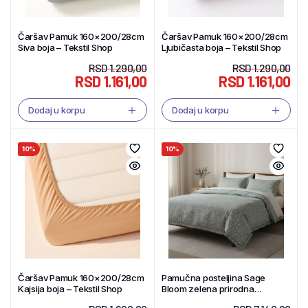
Čaršav Pamuk 160×200/28cm
Čaršav Pamuk 160×200/28cm
Siva boja – Tekstil Shop
Ljubičasta boja – Tekstil Shop
RSD
1.290,00
RSD
1.290,00
RSD
1.161,00
RSD
1.161,00
Dodaj u korpu
Dodaj u korpu
10%
10%
Čaršav Pamuk 160×200/28cm
Pamučna posteljina Sage
Kajsija boja – Tekstil Shop
Bloom zelena prirodna
premium 160×200