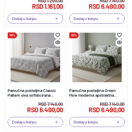
RSD
1.290,00
RSD
7.140,00
RSD
1.161,00
RSD
6.490,00
Dodaj u korpu
Dodaj u korpu
10%
10%
Pamučna posteljina Classic
Pamučna posteljina Green
Pattern siva sofisticirana
Flow moderna apstraktna
160×200
160×200
RSD
7.140,00
RSD
7.140,00
RSD
6.490,00
RSD
6.490,00
Dodaj u korpu
Dodaj u korpu