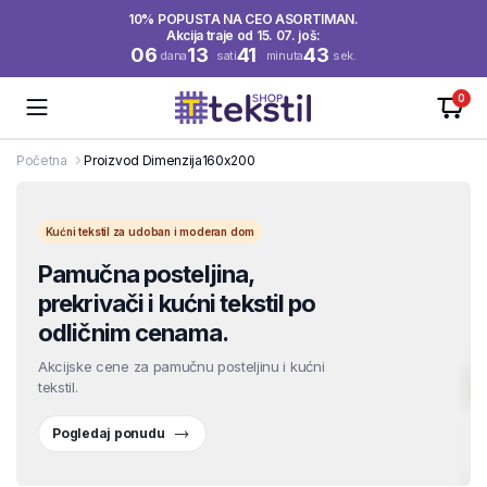
10% POPUSTA NA CEO ASORTIMAN.
Akcija traje od 15. 07. još:
06
13
41
43
dana
sati
minuta
sek.
0
Početna
Proizvod Dimenzija
160x200
Kućni tekstil za udoban i moderan dom
Pamučna posteljina,
prekrivači i kućni tekstil po
odličnim cenama.
Akcijske cene za pamučnu posteljinu i kućni
tekstil.
Pogledaj ponudu