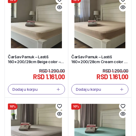
Čaršav Pamuk – Lastiš
Čaršav Pamuk – Lastiš
160×200/28cm Beige color –
160×200/28cm Cream color –
Tekstil Shop
Tekstil Shop
RSD
1.290,00
RSD
1.290,00
RSD
1.161,00
RSD
1.161,00
Dodaj u korpu
Dodaj u korpu
10%
10%