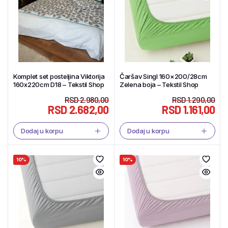
Komplet set posteljina Viktorija
Čaršav Singl 160×200/28cm
160x220cm D18 – Tekstil Shop
Zelena boja – Tekstil Shop
RSD
2.980,00
RSD
1.290,00
RSD
2.682,00
RSD
1.161,00
Dodaj u korpu
Dodaj u korpu
10%
10%