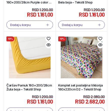
160×200/28cm Purple color –
Bela boja – Tekstil Shop
Tekstil Shop
RSD
1.290,00
RSD
1.290,00
RSD
1.161,00
RSD
1.161,00
Dodaj u korpu
Dodaj u korpu
10%
10%
Čaršav Pamuk 160×200/28cm
Komplet set posteljina Viktorija
Žuta boja – Tekstil Shop
160x220cm D2 – Tekstil Shop
RSD
1.290,00
RSD
2.980,00
RSD
1.161,00
RSD
2.682,00