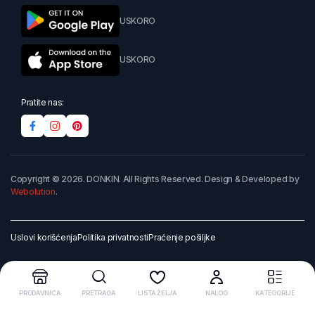
USKORO
USKORO
Pratite nas:
Copyright © 2026. DONKIN. All Rights Reserved. Design & Developed by
Webolution
.
Uslovi korišćenja
Politika privatnosti
Praćenje pošiljke
PRODAVNICA
PRETRAGA
LISTA ŽELJA
NALOG
KATEGORIJE