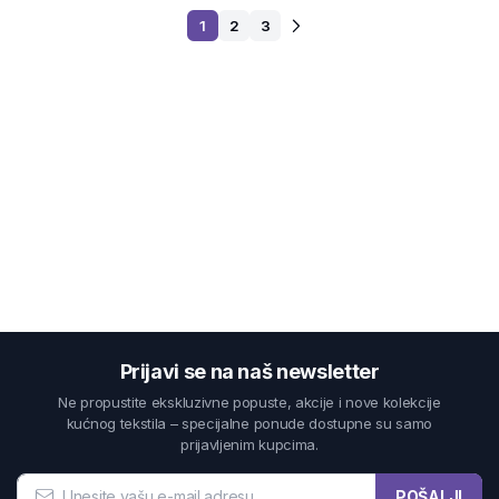
1
2
3
Prijavi se na naš newsletter
Ne propustite ekskluzivne popuste, akcije i nove kolekcije
kućnog tekstila – specijalne ponude dostupne su samo
prijavljenim kupcima.
POŠALJI