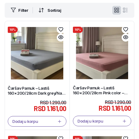
Filter
Sortiraj
10%
10%
Čaršav Pamuk – Lastiš
Čaršav Pamuk – Lastiš
160×200/28cm Pink color –
160×200/28cm Dark grey/Navy
Tekstil Shop
blue color – Tekstil Shop
RSD
1.290,00
RSD
1.290,00
RSD
1.161,00
RSD
1.161,00
Dodaj u korpu
Dodaj u korpu
10%
10%