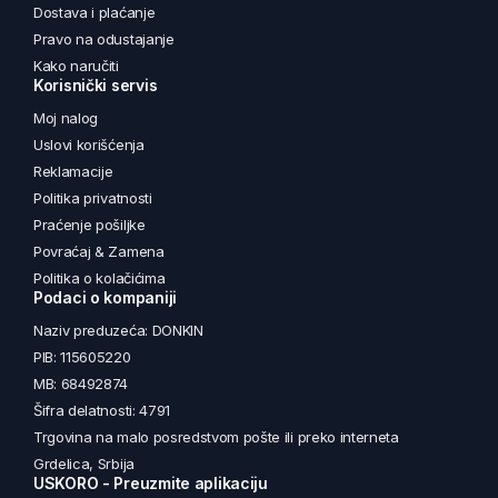
Dostava i plaćanje
Pravo na odustajanje
Kako naručiti
Korisnički servis
Moj nalog
Uslovi korišćenja
Reklamacije
Politika privatnosti
Praćenje pošiljke
Povraćaj & Zamena
Politika o kolačićima
Podaci o kompaniji
Naziv preduzeća: DONKIN
PIB: 115605220
MB: 68492874
Šifra delatnosti: 4791
Trgovina na malo posredstvom pošte ili preko interneta
Grdelica, Srbija
USKORO - Preuzmite aplikaciju