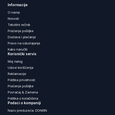
Informacije
O nama
Novosti
Tekstilni rečnik
Praćenje pošiljke
Dostava i plaćanje
Pravo na odustajanje
Kako naručiti
Korisnički servis
Moj nalog
Uslovi korišćenja
Reklamacije
Politika privatnosti
Praćenje pošiljke
Povraćaj & Zamena
Politika o kolačićima
Podaci o kompaniji
Naziv preduzeća: DONKIN