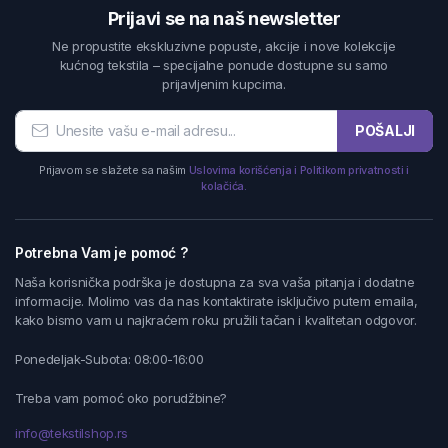
Prijavi se na naš newsletter
Ne propustite ekskluzivne popuste, akcije i nove kolekcije
kućnog tekstila – specijalne ponude dostupne su samo
prijavljenim kupcima.
POŠALJI
Prijavom se slažete sa našim
Uslovima korišćenja i Politikom privatnosti i
kolačića.
Potrebna Vam je pomoć ?
Naša korisnička podrška je dostupna za sva vaša pitanja i dodatne
informacije. Molimo vas da nas kontaktirate isključivo putem emaila,
kako bismo vam u najkraćem roku pružili tačan i kvalitetan odgovor.
Ponedeljak-Subota: 08:00-16:00
Treba vam pomoć oko porudžbine?
info@tekstilshop.rs