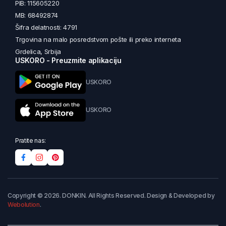
PIB: 115605220
MB: 68492874
Šifra delatnosti: 4791
Trgovina na malo posredstvom pošte ili preko interneta
Grdelica, Srbija
USKORO - Preuzmite aplikaciju
USKORO
USKORO
Pratite nas:
Copyright © 2026. DONKIN. All Rights Reserved. Design & Developed by
Webolution
.