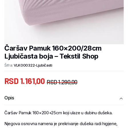
Čaršav Pamuk 160×200/28cm
Ljubičasta boja – Tekstil Shop
Šifra:
VLK000322-Ljubičasti
RSD
1.161,00
RSD
1.290,00
Opis
Čaršav Pamuk 160×200+25cm koji ulaze u dubinu dušeka.
Njegova osnovna namena je prekrivanje dušeka radi higijene,