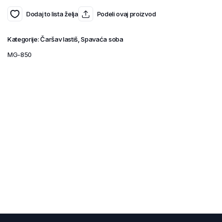
Dodaj to lista želja
Podeli ovaj proizvod
Kategorije:
Čaršav lastiš
,
Spavaća soba
MG-850