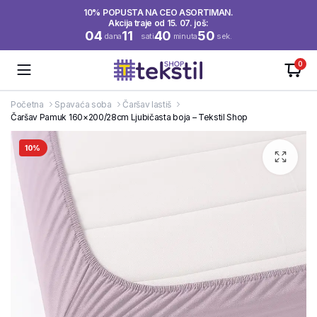
10% POPUSTA NA CEO ASORTIMAN.
Akcija traje od 15. 07. još:
04
11
40
49
dana
sati
minuta
sek.
0
Početna
Spavaća soba
Čaršav lastiš
Čaršav Pamuk 160×200/28cm Ljubičasta boja – Tekstil Shop
10%