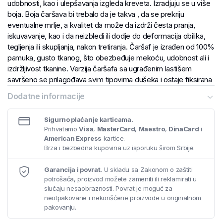
udobnosti, kao i ulepšavanja izgleda kreveta. Izradjuju se u više
boja. Boja čaršava bi trebalo da je takva , da se prekriju
eventualne mrlje, a kvalitet da može da izdrži česta pranja,
iskuvavanje, kao i da neizbledi ili dodje do deformacija obilika,
tegljenja ili skupljanja, nakon tretiranja. Čaršaf je izrađen od 100%
pamuka, gusto tkanog, što obezbeđuje mekoću, udobnost ali i
izdržljivost tkanine. Verzija čaršafa sa ugrađenim lastišem
savršeno se prilagođava svim tipovima dušeka i ostaje fiksirana
tokom cele noći.
Dodatne informacije
Sigurno plaćanje karticama.
Prihvatamo
Visa
,
MasterCard
,
Maestro
,
DinaCard
i
American Express
kartice.
Brza i bezbedna kupovina uz isporuku širom Srbije.
Garancija i povrat.
U skladu sa Zakonom o zaštiti
potrošača, proizvod možete zameniti ili reklamirati u
slučaju nesaobraznosti. Povrat je moguć za
neotpakovane i nekorišćene proizvode u originalnom
pakovanju.