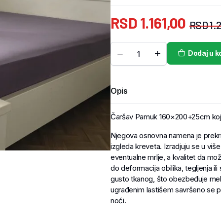
RSD
1.161,00
RSD
1.
Dodaj u k
Opis
Čaršav Pamuk 160×200+25cm koji 
Njegova osnovna namena je prekriv
izgleda kreveta. Izradjuju se u više
eventualne mrlje, a kvalitet da može
do deformacija obilika, tegljenja i
gusto tkanog, što obezbeđuje mekoć
ugrađenim lastišem savršeno se pr
noći.