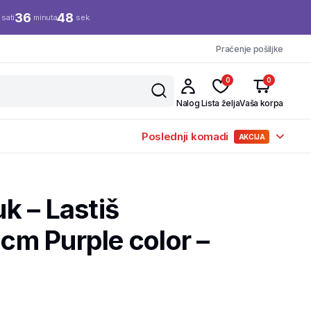
36
48
sati
minuta
sek.
Praćenje pošiljke
0
0
Nalog
Lista želja
Vaša korpa
Poslednji komadi
AKCIJA
k – Lastiš
m Purple color –