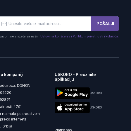
POŠALJI
ijavom se slažete sa našim
Uslovima korišćenja i Politikom privatnosti i kolačića.
 o kompaniji
USKORO - Preuzmite
aplikaciju
reduzeća: DONKIN
5605220
USKORO
492874
latnosti: 4791
USKORO
a na malo posredstvom
i preko interneta
, Srbija
Pratite nas: