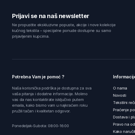
Prijavi se na naš newsletter
Ne propustite ekskluzivne popuste, akcije i nove kolekcije
kućnog tekstila – specijalne ponude dostupne su samo
prijavljenim kupcima.
Potrebna Vam je pomoć ?
Informacij
Naša korisnička podrška je dostupna za sva
O nama
vaša pitanja i dodatne informacije. Molimo
Novosti
vas da nas kontaktirate isključivo putem
Tekstilni reč
emaila, kako bismo vam u najkraćem roku
Praćenje poš
pružili tačan i kvalitetan odgovor.
Dostava i pl
Pravo na od
Ponedeljak-Subota: 08:00-16:00
Kako naručit