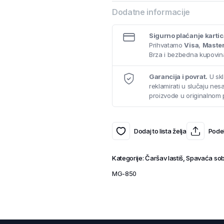
Dodatne informacije
Sigurno plaćanje karti
Prihvatamo
Visa
,
Maste
Brza i bezbedna kupovina
Garancija i povrat.
U skl
reklamirati u slučaju ne
proizvode u originalnom 
Dodaj to lista želja
Podel
Kategorije:
Čaršav lastiš
,
Spavaća so
MG-850