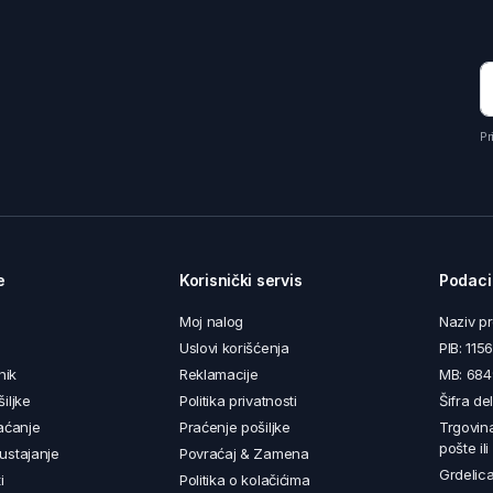
Pr
e
Korisnički servis
Podaci
Moj nalog
Naziv p
Uslovi korišćenja
PIB: 11
nik
Reklamacije
MB: 68
iljke
Politika privatnosti
Šifra de
aćanje
Praćenje pošiljke
Trgovin
pošte il
ustajanje
Povraćaj & Zamena
Grdelica
i
Politika o kolačićima