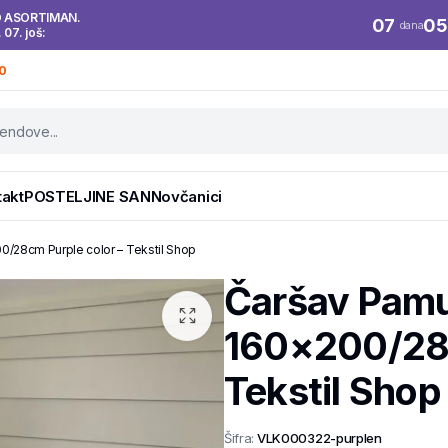
O ASORTIMAN.
07
05
dana
. 07. još:
0
takt
POSTELJINE SAN
Novčanici
0/28cm Purple color – Tekstil Shop
Čaršav Pamu
160×200/28c
Tekstil Shop
Šifra:
VLK000322-purplen