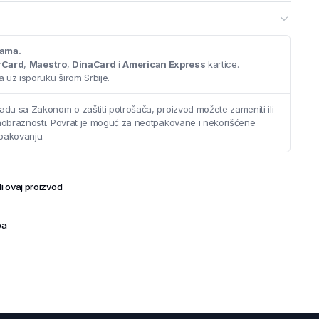
cama.
rCard
,
Maestro
,
DinaCard
i
American Express
kartice.
 uz isporuku širom Srbije.
adu sa Zakonom o zaštiti potrošača, proizvod možete zameniti ili
saobraznosti. Povrat je moguć za neotpakovane i nekorišćene
pakovanju.
i ovaj proizvod
ba