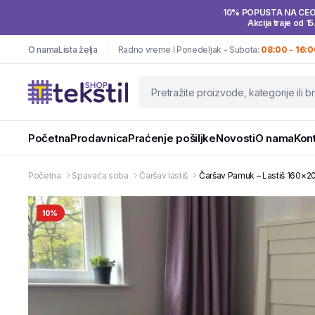
10% POPUSTA NA CE
Akcija traje od 15
O nama
Lista želja
Radno vreme I Ponedeljak - Subota:
08:00 - 16:0
Početna
Prodavnica
Praćenje pošiljke
Novosti
O nama
Kon
Početna
Spavaća soba
Čaršav lastiš
Čaršav Pamuk – Lastiš 160×20
10%