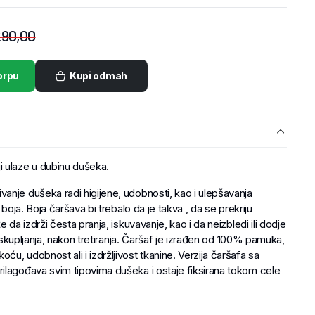
290,00
orpu
Kupi odmah
ulaze u dubinu dušeka.
anje dušeka radi higijene, udobnosti, kao i ulepšavanja
 boja. Boja čaršava bi trebalo da je takva , da se prekriju
 da izdrži česta pranja, iskuvavanje, kao i da neizbledi ili dodje
li skupljanja, nakon tretiranja. Čaršaf je izrađen od 100% pamuka,
u, udobnost ali i izdržljivost tkanine. Verzija čaršafa sa
ilagođava svim tipovima dušeka i ostaje fiksirana tokom cele