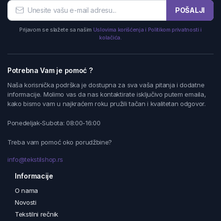
POŠALJI
Prijavom se slažete sa našim
Uslovima korišćenja i Politikom privatnosti i
kolačića.
Potrebna Vam je pomoć ?
Naša korisnička podrška je dostupna za sva vaša pitanja i dodatne
informacije. Molimo vas da nas kontaktirate isključivo putem emaila,
kako bismo vam u najkraćem roku pružili tačan i kvalitetan odgovor.
Ponedeljak-Subota: 08:00-16:00
Treba vam pomoć oko porudžbine?
info@tekstilshop.rs
Informacije
O nama
Novosti
Tekstilni rečnik