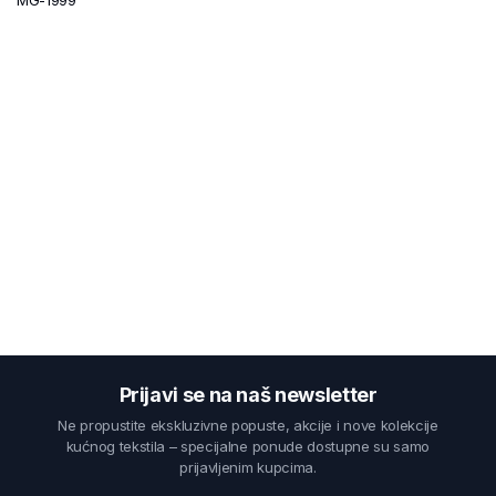
Prijavi se na naš newsletter
Ne propustite ekskluzivne popuste, akcije i nove kolekcije
kućnog tekstila – specijalne ponude dostupne su samo
prijavljenim kupcima.