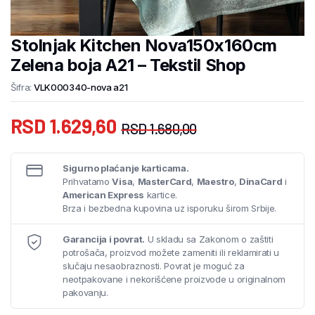
Stolnjak Kitchen Nova150x160cm
Zelena boja A21 – Tekstil Shop
Šifra:
VLK000340-nova a21
RSD
1.629,60
RSD
1.680,00
Sigurno plaćanje karticama.
Prihvatamo
Visa
,
MasterCard
,
Maestro
,
DinaCard
i
American Express
kartice.
Brza i bezbedna kupovina uz isporuku širom Srbije.
Garancija i povrat.
U skladu sa Zakonom o zaštiti
potrošača, proizvod možete zameniti ili reklamirati u
slučaju nesaobraznosti. Povrat je moguć za
neotpakovane i nekorišćene proizvode u originalnom
pakovanju.