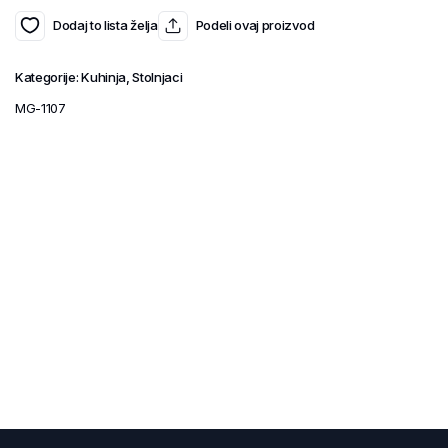
Dodaj to lista želja
Podeli ovaj proizvod
Kategorije:
Kuhinja
,
Stolnjaci
MG-1107