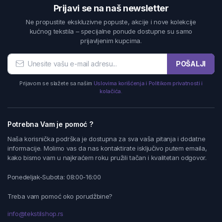
Prijavi se na naš newsletter
Ne propustite ekskluzivne popuste, akcije i nove kolekcije
kućnog tekstila – specijalne ponude dostupne su samo
prijavljenim kupcima.
POŠALJI
Prijavom se slažete sa našim
Uslovima korišćenja i Politikom privatnosti i
kolačića.
Potrebna Vam je pomoć ?
Naša korisnička podrška je dostupna za sva vaša pitanja i dodatne
informacije. Molimo vas da nas kontaktirate isključivo putem emaila,
kako bismo vam u najkraćem roku pružili tačan i kvalitetan odgovor.
Ponedeljak-Subota: 08:00-16:00
Treba vam pomoć oko porudžbine?
info@tekstilshop.rs