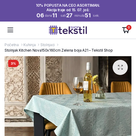
10% POPUSTA NA CEO ASORTIMAN.
Akcija traje od 15. 07. još:
06
11
27
50
dana
sati
minuta
sek.
0
Početna
Kuhinja
Stolnjaci
Stolnjak Kitchen Nova150x160cm Zelena boja A21 – Tekstil Shop
3%