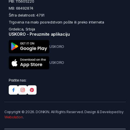
PIB: 115605220
MB: 68492874
Šifra delatnosti: 4791
Trgovina na malo posredstvom pošte ili preko interneta
Grdelica, Srbija
USKORO - Preuzmite aplikaciju
USKORO
USKORO
Pratite nas:
Copyright © 2026. DONKIN. All Rights Reserved. Design & Developed by
Webolution
.