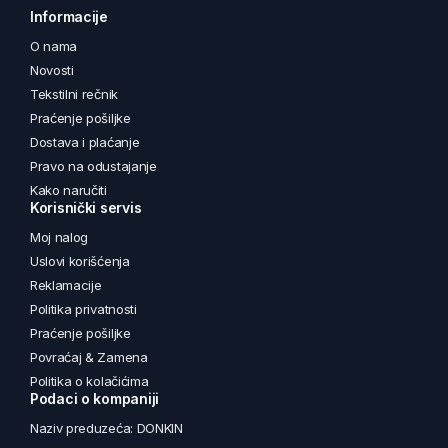
Informacije
O nama
Novosti
Tekstilni rečnik
Praćenje pošiljke
Dostava i plaćanje
Pravo na odustajanje
Kako naručiti
Korisnički servis
Moj nalog
Uslovi korišćenja
Reklamacije
Politika privatnosti
Praćenje pošiljke
Povraćaj & Zamena
Politika o kolačićima
Podaci o kompaniji
Naziv preduzeća: DONKIN