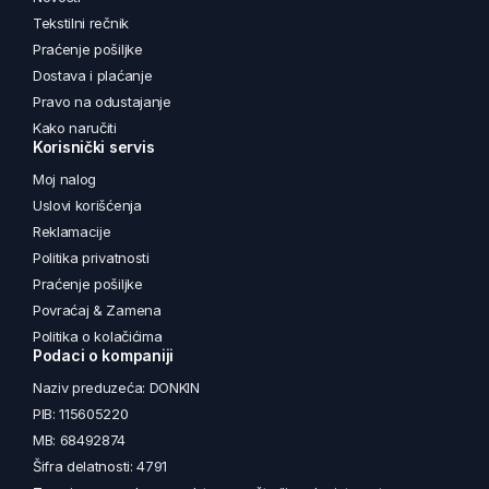
Tekstilni rečnik
Praćenje pošiljke
Dostava i plaćanje
Pravo na odustajanje
Kako naručiti
Korisnički servis
Moj nalog
Uslovi korišćenja
Reklamacije
Politika privatnosti
Praćenje pošiljke
Povraćaj & Zamena
Politika o kolačićima
Podaci o kompaniji
Naziv preduzeća: DONKIN
PIB: 115605220
MB: 68492874
Šifra delatnosti: 4791