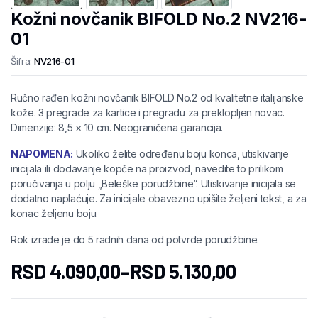
Kožni novčanik BIFOLD No.2 NV216-
01
Šifra:
NV216-01
Ručno rađen kožni novčanik BIFOLD No.2 od kvalitetne italijanske
kože. 3 pregrade za kartice i pregradu za preklopljen novac.
Dimenzije: 8,5 × 10 cm. Neograničena garancija.
NAPOMENA:
Ukoliko želite određenu boju konca, utiskivanje
inicijala ili dodavanje kopče na proizvod, navedite to prilikom
poručivanja u polju „Beleške porudžbine“. Utiskivanje inicijala se
dodatno naplaćuje. Za inicijale obavezno upišite željeni tekst, a za
konac željenu boju.
Rok izrade je do 5 radnih dana od potvrde porudžbine.
RSD
4.090,00
–
RSD
5.130,00