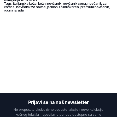
Kategorija:
Novčanici
Tags:
italijanska koža
,
kožni novčanik
,
novčanik cena
,
novčanik za
kartice
,
novčanik za novac
,
poklon za muškarca
,
premium novčanik
,
ručna izrada
Prijavi se na naš newsletter
Ne propustite ekskluzivne popuste, akcije i nove kolekcije
kućnog tekstila – specijalne ponude dostupne su samo