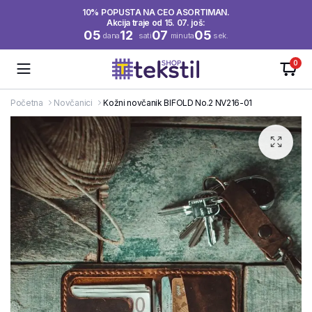
10% POPUSTA NA CEO ASORTIMAN.
Akcija traje od 15. 07. još:
05
12
07
04
dana
sati
minuta
sek.
0
Početna
Novčanici
Kožni novčanik BIFOLD No.2 NV216-01