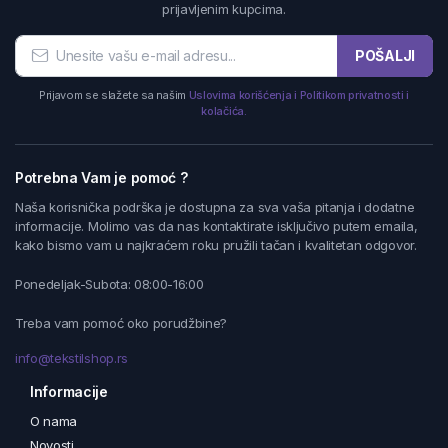
prijavljenim kupcima.
POŠALJI
Prijavom se slažete sa našim
Uslovima korišćenja i Politikom privatnosti i
kolačića.
Potrebna Vam je pomoć ?
Naša korisnička podrška je dostupna za sva vaša pitanja i dodatne
informacije. Molimo vas da nas kontaktirate isključivo putem emaila,
kako bismo vam u najkraćem roku pružili tačan i kvalitetan odgovor.
Ponedeljak-Subota: 08:00-16:00
Treba vam pomoć oko porudžbine?
info@tekstilshop.rs
Informacije
O nama
Novosti