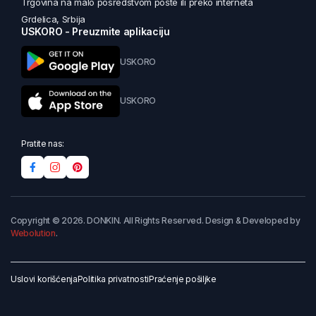
Trgovina na malo posredstvom pošte ili preko interneta
Grdelica, Srbija
USKORO - Preuzmite aplikaciju
USKORO
USKORO
Pratite nas:
Copyright © 2026. DONKIN. All Rights Reserved. Design & Developed by
Webolution
.
Uslovi korišćenja
Politika privatnosti
Praćenje pošiljke
Dodaj u korpu