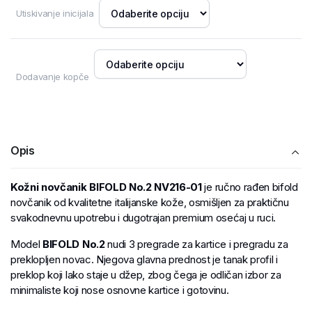
Utiskivanje inicijala
Dodavanje kopče
Opis
Kožni novčanik BIFOLD No.2 NV216-01
je ručno rađen bifold
novčanik od kvalitetne italijanske kože, osmišljen za praktičnu
svakodnevnu upotrebu i dugotrajan premium osećaj u ruci.
Model
BIFOLD No.2
nudi 3 pregrade za kartice i pregradu za
preklopljen novac. Njegova glavna prednost je tanak profil i
preklop koji lako staje u džep, zbog čega je odličan izbor za
minimaliste koji nose osnovne kartice i gotovinu.