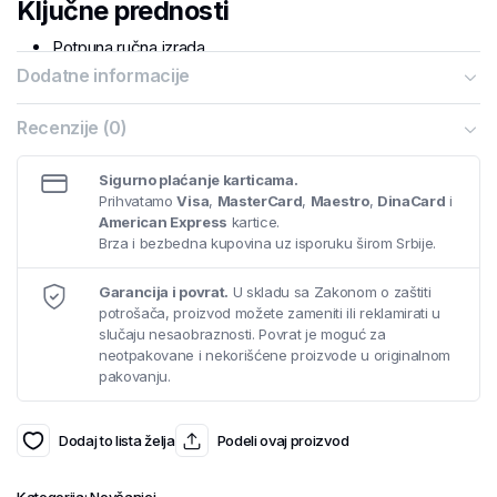
Ključne prednosti
Potpuna ručna izrada
Kvalitetna italijanska koža
Dodatne informacije
Praktičan raspored za kartice, novac i svakodnevne
potrebe
Recenzije (0)
Dimenzije: 8,5 × 10 cm
Neograničena garancija
Sigurno plaćanje karticama.
Prihvatamo
Visa
,
MasterCard
,
Maestro
,
DinaCard
i
Ako tražite
kožni novčanik
koji spaja funkcionalnost,
American Express
kartice.
minimalistički izgled i kvalitet ručne izrade, model
NV216-01
je
Brza i bezbedna kupovina uz isporuku širom Srbije.
pouzdan izbor za svaki dan ili kao elegantan poklon.
Garancija i povrat.
U skladu sa Zakonom o zaštiti
potrošača, proizvod možete zameniti ili reklamirati u
slučaju nesaobraznosti. Povrat je moguć za
neotpakovane i nekorišćene proizvode u originalnom
pakovanju.
Dodaj to lista želja
Podeli ovaj proizvod