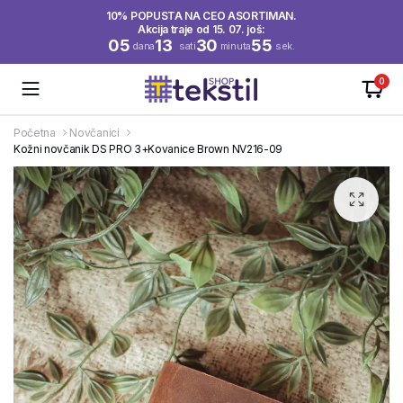
10% POPUSTA NA CEO ASORTIMAN.
Akcija traje od 15. 07. još:
05
13
30
55
dana
sati
minuta
sek.
0
Početna
Novčanici
Kožni novčanik DS PRO 3+Kovanice Brown NV216-09