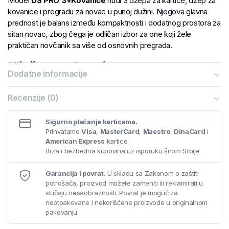
Model
DS PRO 3+Kovanice
nudi 3 džepa za kartice, džep za
kovanice i pregradu za novac u punoj dužini. Njegova glavna
prednost je balans između kompaktnosti i dodatnog prostora za
sitan novac, zbog čega je odličan izbor za one koji žele
praktičan novčanik sa više od osnovnih pregrada.
Ključne prednosti
Dodatne informacije
Potpuna ručna izrada
Kvalitetna italijanska koža
Recenzije (0)
Praktičan raspored za kartice, novac i svakodnevne
potrebe
Sigurno plaćanje karticama.
Dimenzije: 11,5 × 9 cm
Prihvatamo
Visa
,
MasterCard
,
Maestro
,
DinaCard
i
Neograničena garancija
American Express
kartice.
Brza i bezbedna kupovina uz isporuku širom Srbije.
Ako tražite
kožni novčanik
koji spaja funkcionalnost,
minimalistički izgled i kvalitet ručne izrade, model
NV216-09
je
Garancija i povrat.
U skladu sa Zakonom o zaštiti
pouzdan izbor za svaki dan ili kao elegantan poklon.
potrošača, proizvod možete zameniti ili reklamirati u
slučaju nesaobraznosti. Povrat je moguć za
neotpakovane i nekorišćene proizvode u originalnom
pakovanju.