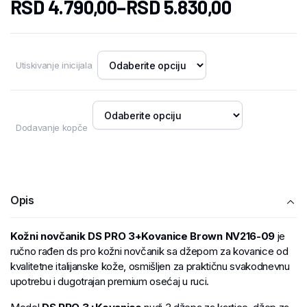
RSD
4.790,00
–
RSD
5.830,00
Utiskivanje inicijala
Dodavanje kopče
Opis
Kožni novčanik DS PRO 3+Kovanice Brown NV216-09
je
ručno rađen ds pro kožni novčanik sa džepom za kovanice od
kvalitetne italijanske kože, osmišljen za praktičnu svakodnevnu
upotrebu i dugotrajan premium osećaj u ruci.