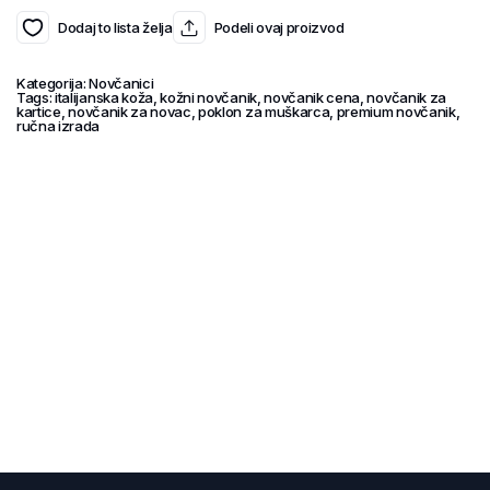
Dodaj to lista želja
Podeli ovaj proizvod
Kategorija:
Novčanici
Tags:
italijanska koža
,
kožni novčanik
,
novčanik cena
,
novčanik za
kartice
,
novčanik za novac
,
poklon za muškarca
,
premium novčanik
,
ručna izrada