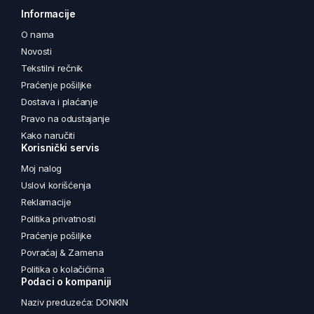
Informacije
O nama
Novosti
Tekstilni rečnik
Praćenje pošiljke
Dostava i plaćanje
Pravo na odustajanje
Kako naručiti
Korisnički servis
Moj nalog
Uslovi korišćenja
Reklamacije
Politika privatnosti
Praćenje pošiljke
Povraćaj & Zamena
Politika o kolačićima
Podaci o kompaniji
Naziv preduzeća: DONKIN