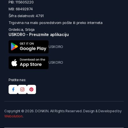
PIB: 115605220
MB: 68492874
Šifra delatnosti: 4791
Trgovina na malo posredstvom pošte ili preko interneta
Grdelica, Srbija
USKORO - Preuzmite aplikaciju
USKORO
USKORO
Pratite nas:
Copyright © 2026. DONKIN. All Rights Reserved. Design & Developed by
Webolution
.