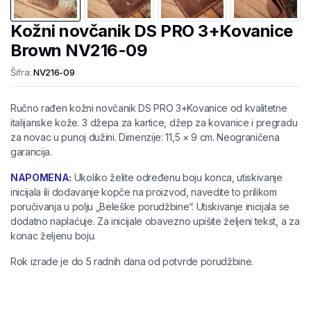
Kožni novčanik DS PRO 3+Kovanice
Brown NV216-09
Šifra:
NV216-09
Ručno rađen kožni novčanik DS PRO 3+Kovanice od kvalitetne
italijanske kože. 3 džepa za kartice, džep za kovanice i pregradu
za novac u punoj dužini. Dimenzije: 11,5 × 9 cm. Neograničena
garancija.
NAPOMENA:
Ukoliko želite određenu boju konca, utiskivanje
inicijala ili dodavanje kopče na proizvod, navedite to prilikom
poručivanja u polju „Beleške porudžbine“. Utiskivanje inicijala se
dodatno naplaćuje. Za inicijale obavezno upišite željeni tekst, a za
konac željenu boju.
Rok izrade je do 5 radnih dana od potvrde porudžbine.