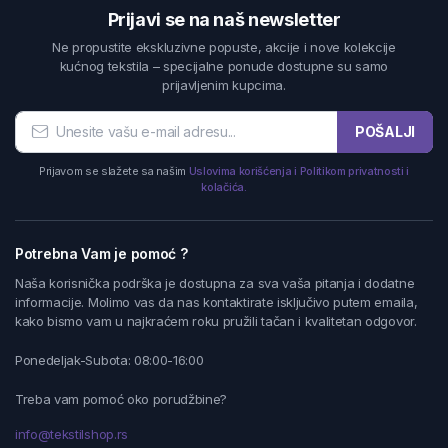
Prijavi se na naš newsletter
Ne propustite ekskluzivne popuste, akcije i nove kolekcije
kućnog tekstila – specijalne ponude dostupne su samo
prijavljenim kupcima.
POŠALJI
Prijavom se slažete sa našim
Uslovima korišćenja i Politikom privatnosti i
kolačića.
Potrebna Vam je pomoć ?
Naša korisnička podrška je dostupna za sva vaša pitanja i dodatne
informacije. Molimo vas da nas kontaktirate isključivo putem emaila,
kako bismo vam u najkraćem roku pružili tačan i kvalitetan odgovor.
Ponedeljak-Subota: 08:00-16:00
Treba vam pomoć oko porudžbine?
info@tekstilshop.rs