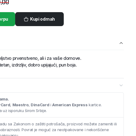
,00
orpu
Kupi odmah
eljstvo prvenstveno, ali i za vaše domove.
an, izdrzljiv, dobro upijajući, pun boja.
cama.
rCard
,
Maestro
,
DinaCard
i
American Express
kartice.
 uz isporuku širom Srbije.
adu sa Zakonom o zaštiti potrošača, proizvod možete zameniti ili
saobraznosti. Povrat je moguć za neotpakovane i nekorišćene
pakovanju.