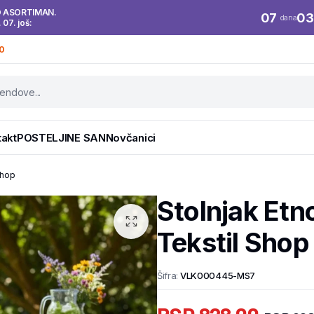
O ASORTIMAN.
07
03
dana
. 07. još:
0
takt
POSTELJINE SAN
Novčanici
Shop
Stolnjak Et
Tekstil Shop
Šifra:
VLK000445-MS7