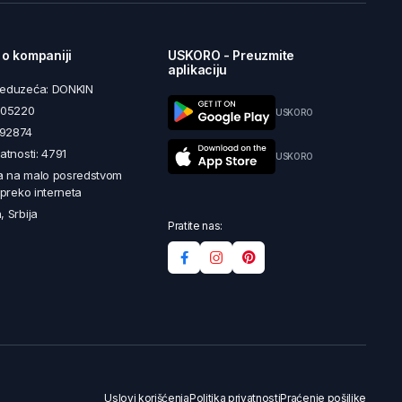
 o kompaniji
USKORO - Preuzmite
aplikaciju
reduzeća: DONKIN
5605220
USKORO
492874
latnosti: 4791
USKORO
a na malo posredstvom
i preko interneta
, Srbija
Pratite nas:
Uslovi korišćenja
Politika privatnosti
Praćenje pošiljke