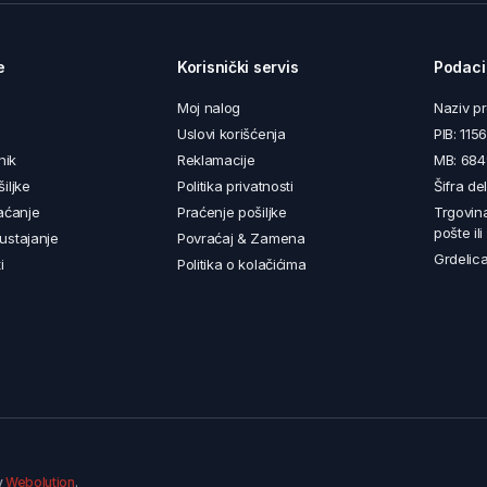
e
Korisnički servis
Podaci
Moj nalog
Naziv p
Uslovi korišćenja
PIB: 11
nik
Reklamacije
MB: 68
iljke
Politika privatnosti
Šifra de
aćanje
Praćenje pošiljke
Trgovin
pošte il
ustajanje
Povraćaj & Zamena
Grdelica
i
Politika o kolačićima
y
Webolution
.