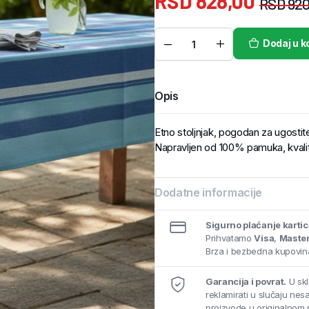
RSD
828,00
RSD
920
Dodaj u k
Opis
Etno stoljnjak, pogodan za ugostit
Napravljen od 100% pamuka, kvalitet
Dodatne informacije
Sigurno plaćanje karti
Prihvatamo
Visa
,
Maste
Brza i bezbedna kupovina
Garancija i povrat.
U skl
reklamirati u slučaju ne
proizvode u originalnom 