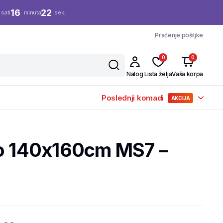
16
21
sati
minuta
sek.
Praćenje pošiljke
0
0
Nalog
Lista želja
Vaša korpa
Poslednji komadi
AKCIJA
no 140x160cm MS7 –