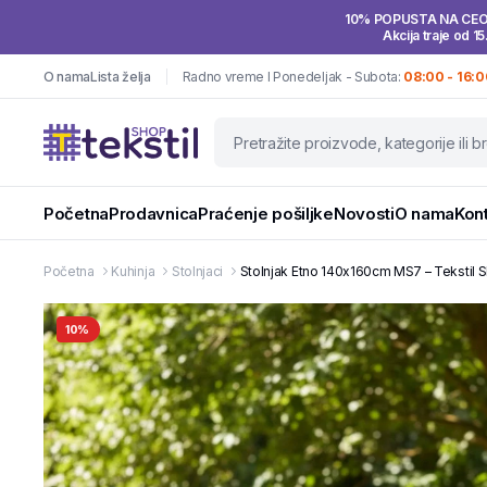
10% POPUSTA NA CE
Akcija traje od 15
O nama
Lista želja
Radno vreme I Ponedeljak - Subota:
08:00 - 16:0
Početna
Prodavnica
Praćenje pošiljke
Novosti
O nama
Kon
Početna
Kuhinja
Stolnjaci
Stolnjak Etno 140x160cm MS7 – Tekstil 
10%