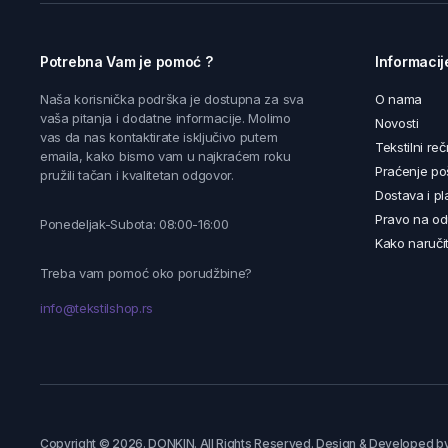
Potrebna Vam je pomoć ?
Informacij
Naša korisnička podrška je dostupna za sva
O nama
vaša pitanja i dodatne informacije. Molimo
Novosti
vas da nas kontaktirate isključivo putem
Tekstilni reč
emaila, kako bismo vam u najkraćem roku
Praćenje poš
pružili tačan i kvalitetan odgovor.
Dostava i pl
Pravo na od
Ponedeljak-Subota: 08:00-16:00
Kako naručit
Treba vam pomoć oko porudžbine?
info@tekstilshop.rs
Copyright © 2026. DONKIN. All Rights Reserved. Design & Developed b