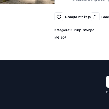
Dodaj to lista želja
Podel
Kategorije:
Kuhinja
,
Stolnjaci
MG-607
Pr