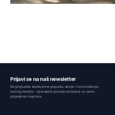
Prijavi se na naš newsletter
Ne propustite ekskluzivne popuste, akcije i nove kolekcije
kućnog tekstila – specijalne ponude dostupne su samo
prijavljenim kupcima.