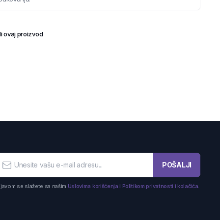
i ovaj proizvod
POŠALJI
ijavom se slažete sa našim
Uslovima korišćenja i Politikom privatnosti i kolačića.