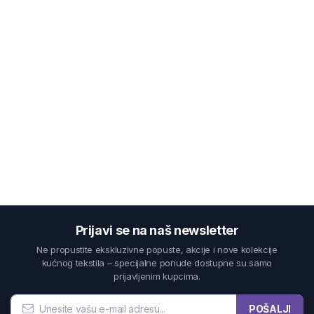
Prijavi se na naš newsletter
Ne propustite ekskluzivne popuste, akcije i nove kolekcije
kućnog tekstila – specijalne ponude dostupne su samo
prijavljenim kupcima.
POŠALJI