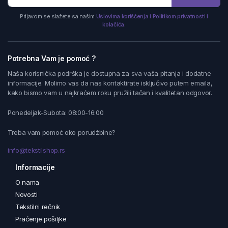
Prijavom se slažete sa našim
Uslovima korišćenja i Politikom privatnosti i
kolačića.
Potrebna Vam je pomoć ?
Naša korisnička podrška je dostupna za sva vaša pitanja i dodatne
informacije. Molimo vas da nas kontaktirate isključivo putem emaila,
kako bismo vam u najkraćem roku pružili tačan i kvalitetan odgovor.
Ponedeljak-Subota: 08:00-16:00
Treba vam pomoć oko porudžbine?
info@tekstilshop.rs
Informacije
O nama
Novosti
Tekstilni rečnik
Praćenje pošiljke