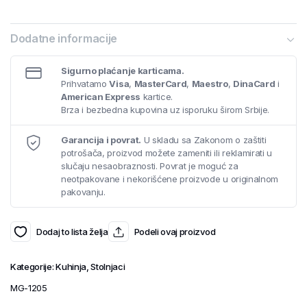
Dodatne informacije
Sigurno plaćanje karticama.
Prihvatamo
Visa
,
MasterCard
,
Maestro
,
DinaCard
i
American Express
kartice.
Brza i bezbedna kupovina uz isporuku širom Srbije.
Garancija i povrat.
U skladu sa Zakonom o zaštiti
potrošača, proizvod možete zameniti ili reklamirati u
slučaju nesaobraznosti. Povrat je moguć za
neotpakovane i nekorišćene proizvode u originalnom
pakovanju.
Dodaj to lista želja
Podeli ovaj proizvod
Kategorije:
Kuhinja
,
Stolnjaci
MG-1205