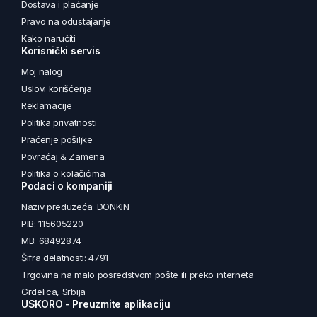
Dostava i plaćanje
Pravo na odustajanje
Kako naručiti
Korisnički servis
Moj nalog
Uslovi korišćenja
Reklamacije
Politika privatnosti
Praćenje pošiljke
Povraćaj & Zamena
Politika o kolačićima
Podaci o kompaniji
Naziv preduzeća: DONKIN
PIB: 115605220
MB: 68492874
Šifra delatnosti: 4791
Trgovina na malo posredstvom pošte ili preko interneta
Grdelica, Srbija
USKORO - Preuzmite aplikaciju