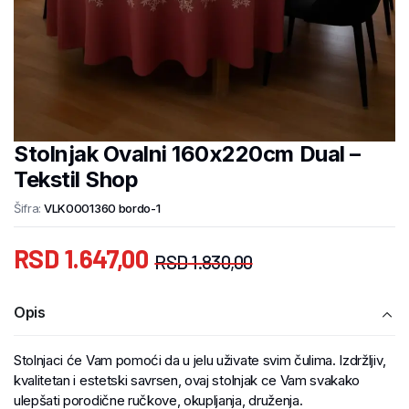
Stolnjak Ovalni 160x220cm Dual –
Tekstil Shop
Šifra:
VLK0001360 bordo-1
RSD
1.647,00
RSD
1.830,00
Opis
Stolnjaci će Vam pomoći da u jelu uživate svim čulima. Izdržljiv,
kvalitetan i estetski savrsen, ovaj stolnjak ce Vam svakako
ulepšati porodične ručkove, okupljanja, druženja.