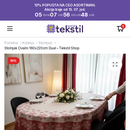
10% POPUSTA NA CEO ASORTIMAN.
Akcija traje od 15. 07. još:
05
07
56
48
dana
sati
minuta
sek.
0
Početna
Kuhinja
Stolnjaci
Stolnjak Ovalni 160x220cm Dual – Tekstil Shop
10%