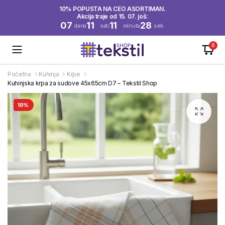
10% POPUSTA NA CEO ASORTIMAN.
Akcija traje od 15. 07. još:
07
11
11
28
dana
sati
minuta
sek.
0
Početna
Kuhinja
Krpe
Kuhinjska krpa za sudove 45x65cm D7 – Tekstil Shop
10%