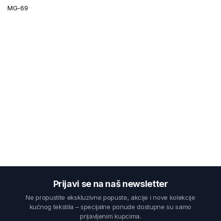
MG-69
Prijavi se na naš newsletter
Ne propustite ekskluzivne popuste, akcije i nove kolekcije
kućnog tekstila – specijalne ponude dostupne su samo
prijavljenim kupcima.