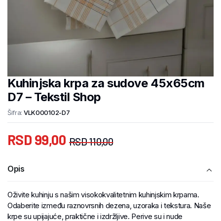
Kuhinjska krpa za sudove 45x65cm
D7 – Tekstil Shop
Šifra:
VLK000102-D7
RSD
99,00
RSD
110,00
Opis
Oživite kuhinju s našim visokokvalitetnim kuhinjskim krpama.
Odaberite između raznovrsnih dezena, uzoraka i tekstura. Naše
krpe su upijajuće, praktične i izdržljive. Perive su i nude