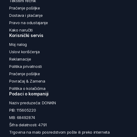
Tekstilni rečnik
Praćenje pošiljke
Dostava i plaćanje
Pravo na odustajanje
Kako naručiti
Korisnički servis
Moj nalog
Uslovi korišćenja
Reklamacije
Politika privatnosti
Praćenje pošiljke
Povraćaj & Zamena
Politika o kolačićima
Podaci o kompaniji
Naziv preduzeća: DONKIN
PIB: 115605220
MB: 68492874
Šifra delatnosti: 4791
Trgovina na malo posredstvom pošte ili preko interneta