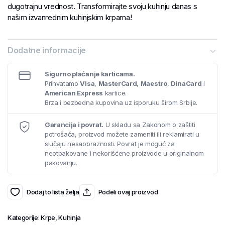
dugotrajnu vrednost. Transformirajte svoju kuhinju danas s
našim izvanrednim kuhinjskim krpama!
Dodatne informacije
Sigurno plaćanje karticama.
Prihvatamo
Visa
,
MasterCard
,
Maestro
,
DinaCard
i
American Express
kartice.
Brza i bezbedna kupovina uz isporuku širom Srbije.
Garancija i povrat.
U skladu sa Zakonom o zaštiti
potrošača, proizvod možete zameniti ili reklamirati u
slučaju nesaobraznosti. Povrat je moguć za
neotpakovane i nekorišćene proizvode u originalnom
pakovanju.
Dodaj to lista želja
Podeli ovaj proizvod
Kategorije:
Krpe
,
Kuhinja