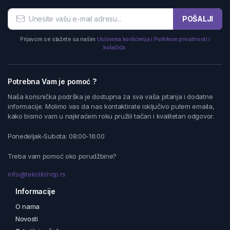
POŠALJI
Prijavom se slažete sa našim
Uslovima korišćenja i Politikom privatnosti i
kolačića.
Potrebna Vam je pomoć ?
Naša korisnička podrška je dostupna za sva vaša pitanja i dodatne
informacije. Molimo vas da nas kontaktirate isključivo putem emaila,
kako bismo vam u najkraćem roku pružili tačan i kvalitetan odgovor.
Ponedeljak-Subota: 08:00-16:00
Treba vam pomoć oko porudžbine?
info@tekstilshop.rs
Informacije
O nama
Novosti