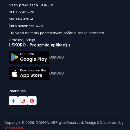
Naziv preduzeća: DONKIN
PIB: 115605220
MB: 68492874
Šifra delatnosti: 4791
Trgovina na malo posredstvom pošte ili preko interneta
Grdelica, Srbija
USKORO - Preuzmite aplikaciju
USKORO
USKORO
Pratite nas:
Copyright © 2026. DONKIN. All Rights Reserved. Design & Developed by
Webolution
.