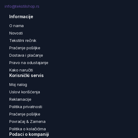
info@tekstilshop.rs
Informacije
O nama
Novosti
Tekstilni rečnik
Praćenje pošiljke
Dostava i plaćanje
Pravo na odustajanje
Kako naručiti
Korisnički servis
Moj nalog
Uslovi korišćenja
Reklamacije
Politika privatnosti
Praćenje pošiljke
Povraćaj & Zamena
Politika o kolačićima
Podaci o kompaniji