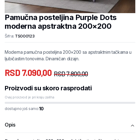
Pamučna posteljina Purple Dots
moderna apstraktna 200×200
Šifra:
TS000123
Moderna pamučna posteljina 200×200 sa apstraktnim tačkama u
ljubičastim tonovima. Dinamičan dizajn.
RSD
7.090,00
RSD
7.800,00
Proizvodi su skoro rasprodati
Ovaj proizvod je pri kraju zaliha
10
dostupno još samo:
Opis