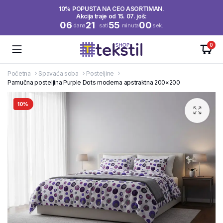
10% POPUSTA NA CEO ASORTIMAN.
Akcija traje od 15. 07. još:
06
21
55
00
dana
sati
minuta
sek.
0
Početna
Spavaća soba
Posteljine
Pamučna posteljina Purple Dots moderna apstraktna 200×200
10%