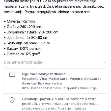
Pamučna posteljina 200×200 sa ljubičastim tačkama daje
moderan i zanimljiv izgled. Diskretan dizajn unosi dinamiku bez
preterivanja. Pamuk omogućava udoban i prijatan san.
• Materijal: Ranfors
• Čaršav: 240×200 cm
• Jorganska navlaka: 210×200 cm
• Jastučnice: 2x 80×60 cm
• Skupljanje pri pranju: 3–5%
• Sastav: 100% pamuk
• Gramatura: 125 g/m²
Dodatne informacije
Sigurno plaćanje karticama.
Prihvatamo
Visa
,
MasterCard
,
Maestro
,
DinaCard
i
American Express
kartice.
Brza i bezbedna kupovina uz isporuku širom Srbije.
Garancija i povrat.
U skladu sa Zakonom o zaštiti
potrošača, proizvod možete zameniti ili reklamirati u
slučaju nesaobraznosti. Povrat je moguć za