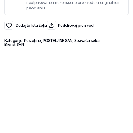
neotpakovane i nekorišćene proizvode u originalnom
pakovanju.
Dodaj to lista želja
Podeli ovaj proizvod
Kategorije:
Posteljine
,
POSTELJINE SAN
,
Spavaća soba
Brend:
SAN