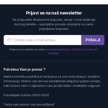
Prijavi se na naš newsletter
Ne propustite ekskluzivne popuste, akcije i nove kolekcije
kućnog tekstila – specijalne ponude dostupne su samo
prijavljenim kupcima.
POŠALJI
Prijavom se slažete sa našim
Uslovima korišćenja i Politikom privatnosti i
kolačića.
Potrebna Vam je pomoć ?
Naša korisnička podrška je dostupna za sva vaša pitanja i dodatne
informacije. Molimo vas da nas kontaktirate isključivo putem emaila,
kako bismo vam u najkraćem roku pružili tačan i kvalitetan odgovor.
Ponedeljak-Subota: 08:00-16:00
Treba vam pomoć oko porudžbine?