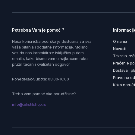
Potrebna Vam je pomoć ?
Informacij
Naša korisnička podrška je dostupna za sva
O nama
vaša pitanja i dodatne informacije. Molimo
Novosti
vas da nas kontaktirate isključivo putem
Tekstilni reč
emaila, kako bismo vam u najkraćem roku
Praćenje poš
pružili tačan i kvalitetan odgovor.
Dostava i pl
Pravo na od
Ponedeljak-Subota: 08:00-16:00
Kako naručit
Treba vam pomoć oko porudžbine?
info@tekstilshop.rs