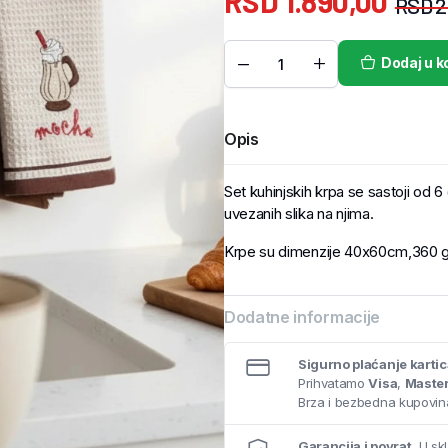
RSD
1.890,00
RSD
2
Dodaj u k
Opis
Set kuhinjskih krpa se sastoji od 6 
uvezanih slika na njima.
Krpe su dimenzije 40x60cm,360 g
Dodatne informacije
Sigurno plaćanje karti
Prihvatamo
Visa
,
Maste
Brza i bezbedna kupovina
Garancija i povrat.
U skl