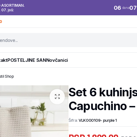
O ASORTIMAN.
06
07
dana
. 07. još:
0
takt
POSTELJINE SAN
Novčanici
stil Shop
Set 6 kuhinj
Capuchino – 
Šifra:
VLK000109- purple 1