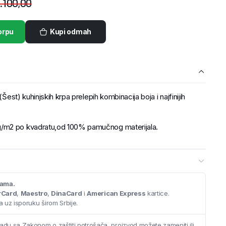
.100,00
orpu
Kupi odmah
(Šest) kuhinjskih krpa prelepih kombinacija boja i najfinijih
/m2 po kvadratu,od 100% pamučnog materijala.
cama.
rCard
,
Maestro
,
DinaCard
i
American Express
kartice.
 uz isporuku širom Srbije.
adu sa Zakonom o zaštiti potrošača, proizvod možete zameniti ili