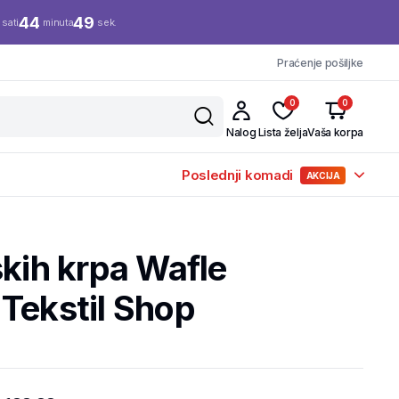
44
48
sati
minuta
sek.
Praćenje pošiljke
0
0
Nalog
Lista želja
Vaša korpa
Poslednji komadi
AKCIJA
skih krpa Wafle
Tekstil Shop