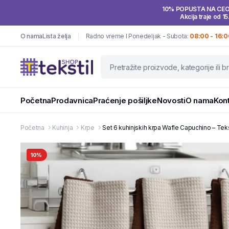
10% POPUSTA NA CE
Akcija traje od 15
O nama
Lista želja
Radno vreme I Ponedeljak - Subota:
08:00 - 16:0
Početna
Prodavnica
Praćenje pošiljke
Novosti
O nama
Kon
Početna
Kuhinja
Krpe
Set 6 kuhinjskih krpa Wafle Capuchino – Tek
10%