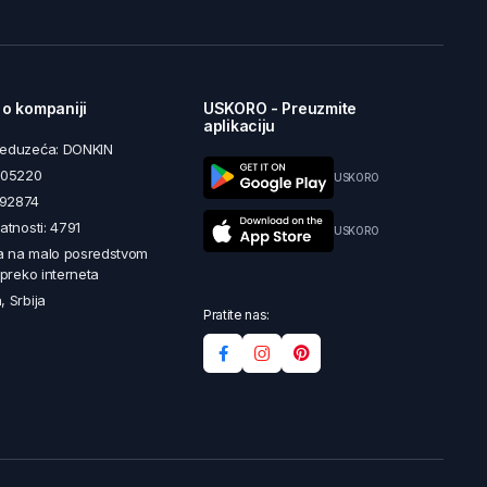
 o kompaniji
USKORO - Preuzmite
aplikaciju
reduzeća: DONKIN
5605220
USKORO
492874
latnosti: 4791
USKORO
a na malo posredstvom
i preko interneta
, Srbija
Pratite nas: