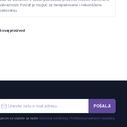
saobraznosti. Povrat je moguć za neotpakovane i nekorišćene
pakovanju.
i ovaj proizvod
POŠALJI
ijavom se slažete sa našim
Uslovima korišćenja i Politikom privatnosti i kolačića.