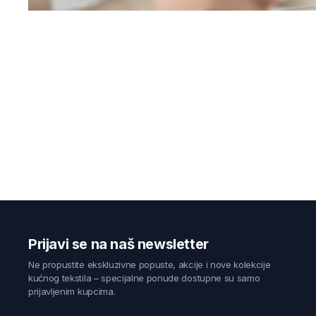
Prijavi se na naš newsletter
Ne propustite ekskluzivne popuste, akcije i nove kolekcije
kućnog tekstila – specijalne ponude dostupne su samo
prijavljenim kupcima.