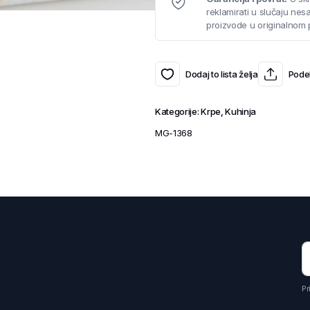
reklamirati u slučaju ne
proizvode u originalnom 
Dodaj to lista želja
Podel
Kategorije:
Krpe
,
Kuhinja
MG-1368
Pr