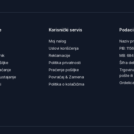
e
Korisnički servis
Podaci
Moj nalog
Naziv p
Uslovi korišćenja
PIB: 11
nik
Reklamacije
MB: 68
iljke
Politika privatnosti
Šifra de
aćanje
Praćenje pošiljke
Trgovin
pošte il
ustajanje
Povraćaj & Zamena
Grdelica
i
Politika o kolačićima