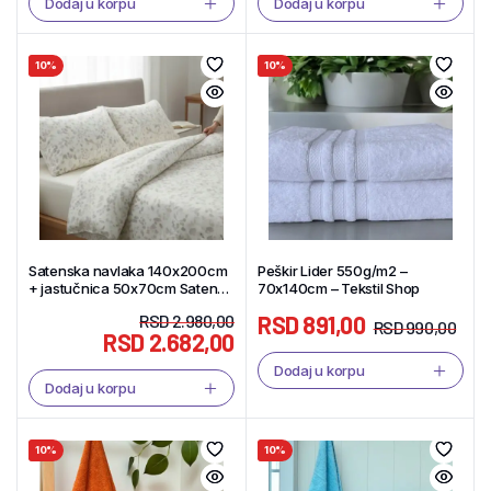
Dodaj u korpu
Dodaj u korpu
10%
10%
Satenska navlaka 140x200cm
Peškir Lider 550g/m2 –
+ jastučnica 50x70cm Saten
70x140cm – Tekstil Shop
flower – Tekstil Shop
RSD
2.980,00
RSD
891,00
RSD
990,00
RSD
2.682,00
Dodaj u korpu
Dodaj u korpu
10%
10%