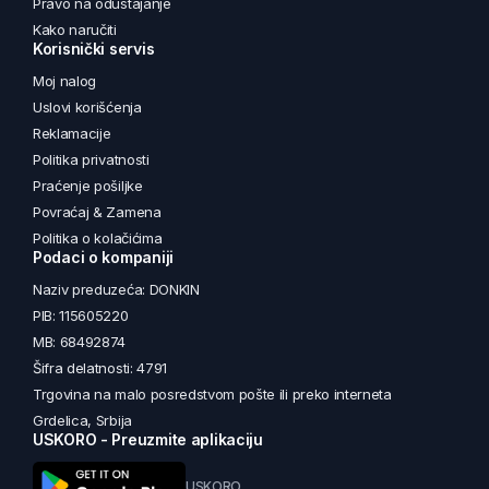
Pravo na odustajanje
Kako naručiti
Korisnički servis
Moj nalog
Uslovi korišćenja
Reklamacije
Politika privatnosti
Praćenje pošiljke
Povraćaj & Zamena
Politika o kolačićima
Podaci o kompaniji
Naziv preduzeća: DONKIN
PIB: 115605220
MB: 68492874
Šifra delatnosti: 4791
Trgovina na malo posredstvom pošte ili preko interneta
Grdelica, Srbija
USKORO - Preuzmite aplikaciju
USKORO