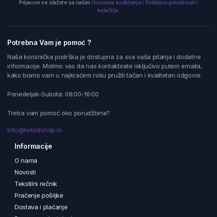
Prijavom se slažete sa našim
Uslovima korišćenja i Politikom privatnosti i
kolačića.
Potrebna Vam je pomoć ?
Naša korisnička podrška je dostupna za sva vaša pitanja i dodatne
informacije. Molimo vas da nas kontaktirate isključivo putem emaila,
kako bismo vam u najkraćem roku pružili tačan i kvalitetan odgovor.
Ponedeljak-Subota: 08:00-16:00
Treba vam pomoć oko porudžbine?
info@tekstilshop.rs
Informacije
O nama
Novosti
Tekstilni rečnik
Praćenje pošiljke
Dostava i plaćanje