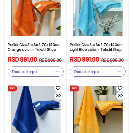
Peškir ClasSic Soft 70x140cm
Peškir ClasSic Soft 70x140cm
Orange color – Tekstil Shop
Light Blue color – Tekstil Shop
RSD
891,00
RSD
891,00
RSD
990,00
RSD
990,00
Dodaj u korpu
Dodaj u korpu
10%
10%