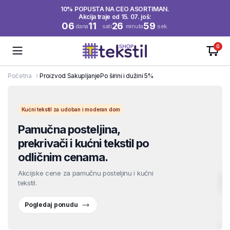
10% POPUSTA NA CEO ASORTIMAN.
Akcija traje od 15. 07. još:
06
11
26
58
dana
sati
minuta
sek.
0
Početna
Proizvod Sakupljanje
Po širini i dužini 5%
Kućni tekstil za udoban i moderan dom
Pamučna posteljina,
prekrivači i kućni tekstil po
odličnim cenama.
Akcijske cene za pamučnu posteljinu i kućni
tekstil.
Pogledaj ponudu