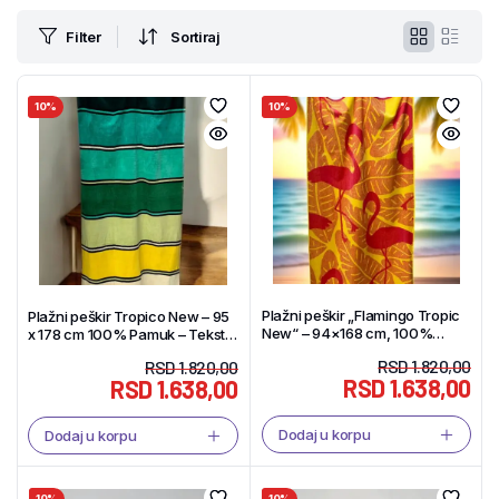
Filter
Sortiraj
10%
10%
Plažni peškir „Flamingo Tropic
Plažni peškir Tropico New – 95
New“ – 94×168 cm, 100%
x 178 cm 100% Pamuk – Tekstil
pamuk – Tekstil Shop
Shop
RSD
1.820,00
RSD
1.820,00
RSD
1.638,00
RSD
1.638,00
Dodaj u korpu
Dodaj u korpu
10%
10%