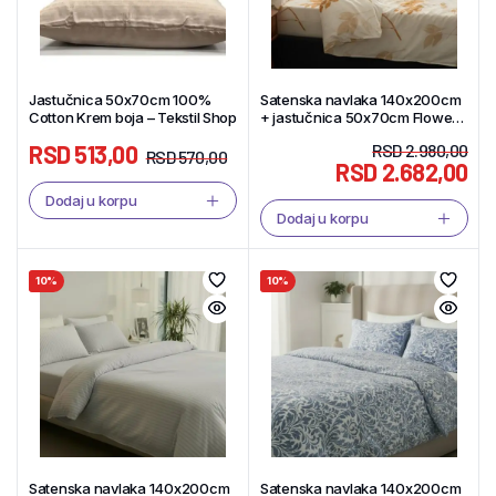
Jastučnica 50x70cm 100%
Satenska navlaka 140x200cm
Cotton Krem boja – Tekstil Shop
+ jastučnica 50x70cm Flower
oker – Tekstil Shop
RSD
513,00
RSD
2.980,00
RSD
570,00
RSD
2.682,00
Dodaj u korpu
Dodaj u korpu
10%
10%
Satenska navlaka 140x200cm
Satenska navlaka 140x200cm