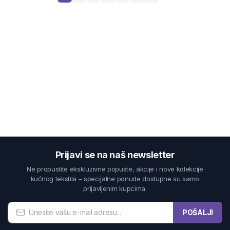
Prijavi se na naš newsletter
Ne propustite ekskluzivne popuste, akcije i nove kolekcije
kućnog tekstila – specijalne ponude dostupne su samo
prijavljenim kupcima.
POŠALJI