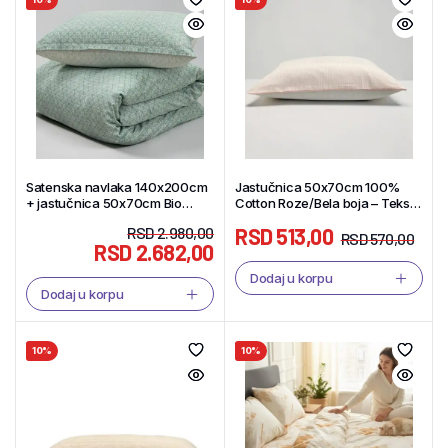
Satenska navlaka 140x200cm
Jastučnica 50x70cm 100%
+ jastučnica 50x70cm Bio
Cotton Roze/Bela boja – Tekstil
cotton – Tekstil Shop
Shop
RSD
2.980,00
RSD
513,00
RSD
570,00
RSD
2.682,00
Dodaj u korpu
Dodaj u korpu
10%
10%