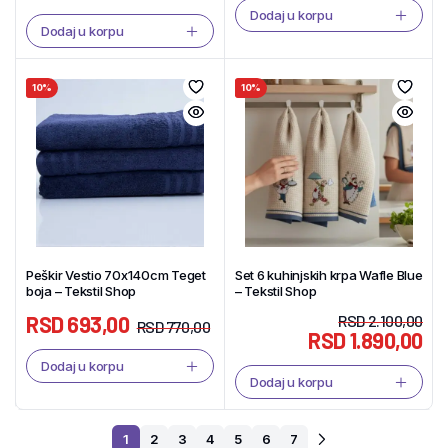
Dodaj u korpu
Dodaj u korpu
10%
10%
Peškir Vestio 70x140cm Teget
Set 6 kuhinjskih krpa Wafle Blue
boja – Tekstil Shop
– Tekstil Shop
RSD
693,00
RSD
2.100,00
RSD
770,00
RSD
1.890,00
Dodaj u korpu
Dodaj u korpu
1
2
3
4
5
6
7