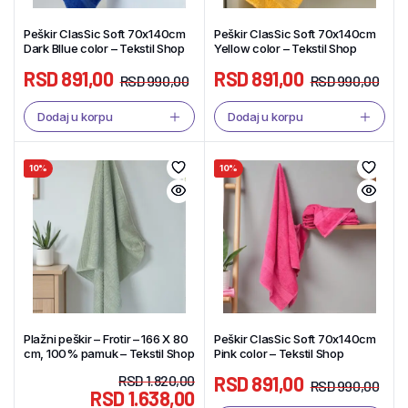
Peškir ClasSic Soft 70x140cm
Peškir ClasSic Soft 70x140cm
Dark Bllue color – Tekstil Shop
Yellow color – Tekstil Shop
RSD
891,00
RSD
891,00
RSD
990,00
RSD
990,00
Dodaj u korpu
Dodaj u korpu
10%
10%
Plažni peškir – Frotir – 166 X 80
Peškir ClasSic Soft 70x140cm
cm, 100% pamuk – Tekstil Shop
Pink color – Tekstil Shop
RSD
1.820,00
RSD
891,00
RSD
990,00
RSD
1.638,00