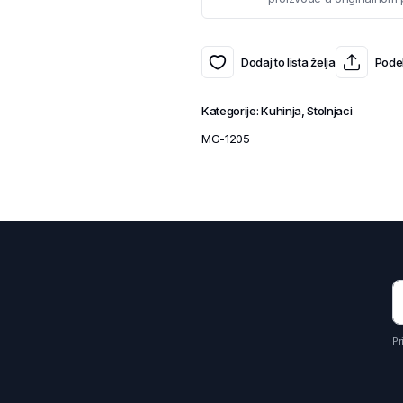
Dodaj to lista želja
Podel
Kategorije:
Kuhinja
,
Stolnjaci
MG-1205
Pr