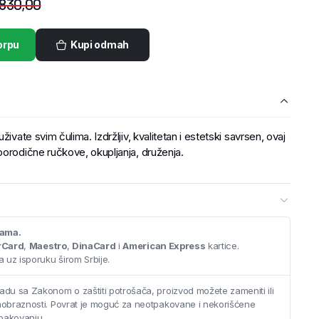
.830,00
orpu
Kupi odmah
ivate svim čulima. Izdržljiv, kvalitetan i estetski savrsen, ovaj
porodične ručkove, okupljanja, druženja.
cama.
rCard
,
Maestro
,
DinaCard
i
American Express
kartice.
 uz isporuku širom Srbije.
adu sa Zakonom o zaštiti potrošača, proizvod možete zameniti ili
saobraznosti. Povrat je moguć za neotpakovane i nekorišćene
pakovanju.