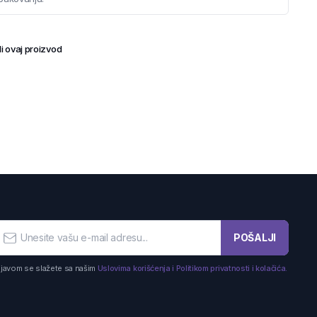
i ovaj proizvod
POŠALJI
ijavom se slažete sa našim
Uslovima korišćenja i Politikom privatnosti i kolačića.