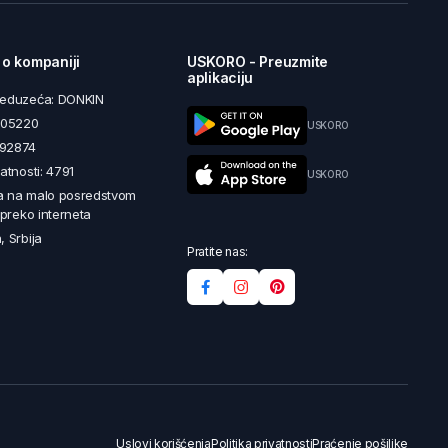
 o kompaniji
USKORO - Preuzmite
aplikaciju
reduzeća: DONKIN
5605220
USKORO
492874
latnosti: 4791
USKORO
a na malo posredstvom
i preko interneta
, Srbija
Pratite nas:
Uslovi korišćenja
Politika privatnosti
Praćenje pošiljke