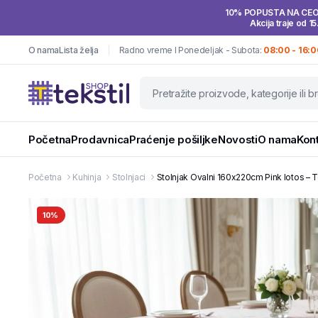
10% POPUSTA NA CE
Akcija traje od 15
O nama
Lista želja
Radno vreme I Ponedeljak - Subota:
08:00 - 16:0
Početna
Prodavnica
Praćenje pošiljke
Novosti
O nama
Kon
Početna
Kuhinja
Stolnjaci
Stolnjak Ovalni 160x220cm Pink lotos – T
10%