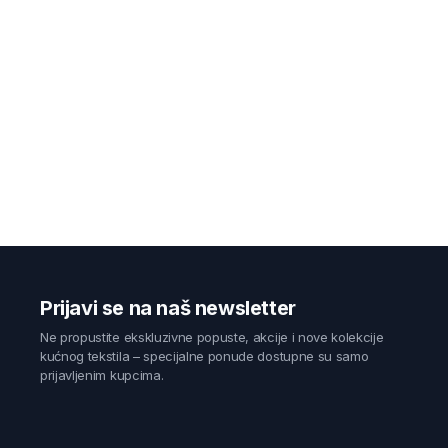
Prijavi se na naš newsletter
Ne propustite ekskluzivne popuste, akcije i nove kolekcije
kućnog tekstila – specijalne ponude dostupne su samo
prijavljenim kupcima.