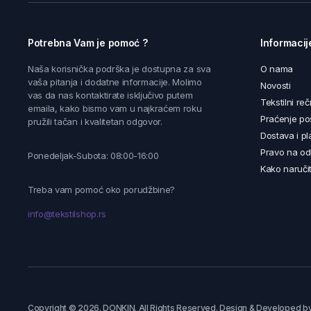
Potrebna Vam je pomoć ?
Informacij
Naša korisnička podrška je dostupna za sva
O nama
vaša pitanja i dodatne informacije. Molimo
Novosti
vas da nas kontaktirate isključivo putem
Tekstilni reč
emaila, kako bismo vam u najkraćem roku
Praćenje poš
pružili tačan i kvalitetan odgovor.
Dostava i pl
Pravo na od
Ponedeljak-Subota: 08:00-16:00
Kako naručit
Treba vam pomoć oko porudžbine?
info@tekstilshop.rs
Copyright © 2026. DONKIN. All Rights Reserved. Design & Developed b