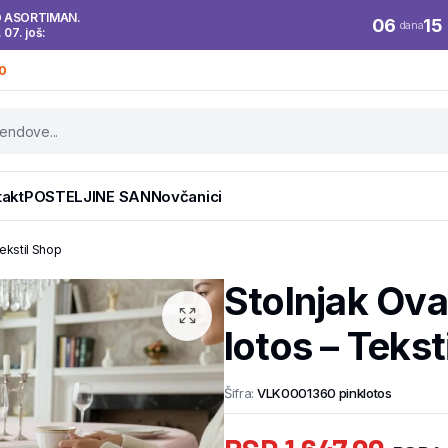
O ASORTIMAN.
06
15
dana
. 07. još:
0
takt
POSTELJINE SAN
Novčanici
ekstil Shop
Stolnjak Ov
lotos – Tekst
Šifra:
VLK0001360 pinklotos