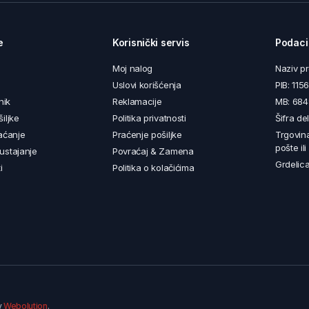
e
Korisnički servis
Podaci
Moj nalog
Naziv p
Uslovi korišćenja
PIB: 11
nik
Reklamacije
MB: 68
iljke
Politika privatnosti
Šifra de
aćanje
Praćenje pošiljke
Trgovin
pošte il
ustajanje
Povraćaj & Zamena
Grdelica
i
Politika o kolačićima
y
Webolution
.