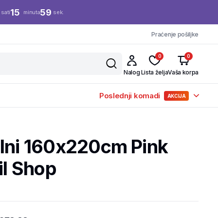
15
58
sati
minuta
sek.
Praćenje pošiljke
0
0
Nalog
Lista želja
Vaša korpa
Poslednji komadi
AKCIJA
alni 160x220cm Pink
il Shop