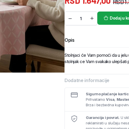
RSD
1.647,00
RSD
1
Dodaj u k
Opis
Stolnjaci će Vam pomoći da u jelu už
stolnjak ce Vam svakako ulepšati 
Dodatne informacije
Sigurno plaćanje karti
Prihvatamo
Visa
,
Maste
Brza i bezbedna kupovina
Garancija i povrat.
U skl
reklamirati u slučaju ne
proizvode u originalnom 