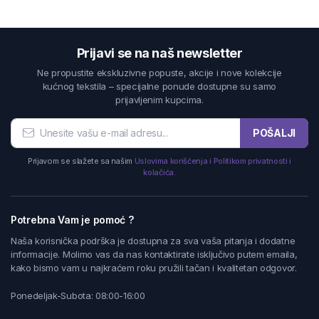
Prijavi se na naš newsletter
Ne propustite ekskluzivne popuste, akcije i nove kolekcije
kućnog tekstila – specijalne ponude dostupne su samo
prijavljenim kupcima.
POŠALJI
Prijavom se slažete sa našim
Uslovima korišćenja i Politikom privatnosti i
kolačića.
Potrebna Vam je pomoć ?
Naša korisnička podrška je dostupna za sva vaša pitanja i dodatne
informacije. Molimo vas da nas kontaktirate isključivo putem emaila,
kako bismo vam u najkraćem roku pružili tačan i kvalitetan odgovor.
Ponedeljak-Subota: 08:00-16:00