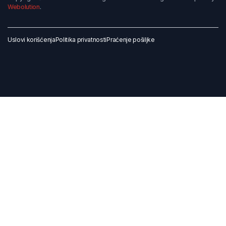
Webolution
.
Uslovi korišćenja
Politika privatnosti
Praćenje pošiljke
Dodaj u korpu
Kupi odmah