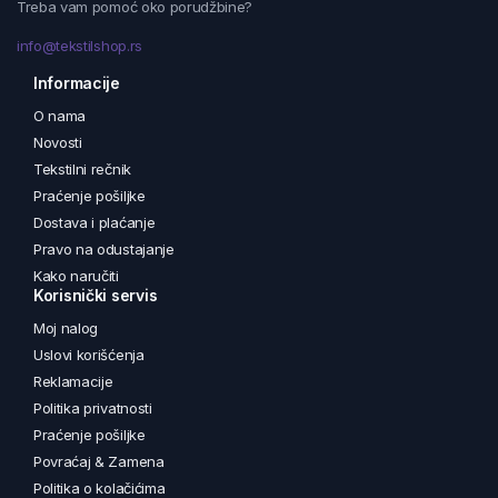
Treba vam pomoć oko porudžbine?
info@tekstilshop.rs
Informacije
O nama
Novosti
Tekstilni rečnik
Praćenje pošiljke
Dostava i plaćanje
Pravo na odustajanje
Kako naručiti
Korisnički servis
Moj nalog
Uslovi korišćenja
Reklamacije
Politika privatnosti
Praćenje pošiljke
Povraćaj & Zamena
Politika o kolačićima