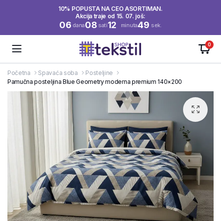
10% POPUSTA NA CEO ASORTIMAN.
Akcija traje od 15. 07. još:
06
08
12
49
dana
sati
minuta
sek.
0
Početna
Spavaća soba
Posteljine
Pamučna posteljina Blue Geometry moderna premium 140×200