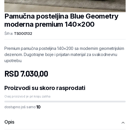
Pamučna posteljina Blue Geometry
moderna premium 140×200
Šifra:
TS000132
Premium pamučna posteljina 140×200 sa modernim geometrijskim
dezenom. Dugotrajne boje i prijatan materijal za svakodnevnu
upotrebu.
RSD
7.030,00
Proizvodi su skoro rasprodati
Ovaj proizvod je pri kraju zaliha
10
dostupno još samo:
Opis