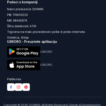
Podaci o kompaniji
Naziv preduzeća: DONKIN
PIB: 115605220
MB: 68492874
Šifra delatnosti: 4791
Trgovina na malo posredstvom pošte ili preko interneta
Grdelica, Srbija
USKORO - Preuzmite aplikaciju
USKORO
USKORO
Pratite nas:
Copyright © 2026. DONKIN. All Rights Reserved. Design & Developed by