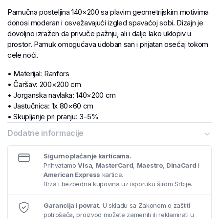
Pamučna posteljina 140×200 sa plavim geometrijskim motivima
donosi moderan i osvežavajući izgled spavaćoj sobi. Dizajn je
dovoljno izražen da privuče pažnju, ali i dalje lako uklopiv u
prostor. Pamuk omogućava udoban san i prijatan osećaj tokom
cele noći.
• Materijal: Ranfors
• Čaršav: 200×200 cm
• Jorganska navlaka: 140×200 cm
• Jastučnica: 1x 80×60 cm
• Skupljanje pri pranju: 3–5%
• Sastav: 100% pamuk
Dodatne informacije
• Gramatura: 125 g/m²
Sigurno plaćanje karticama.
Prihvatamo
Visa
,
MasterCard
,
Maestro
,
DinaCard
i
American Express
kartice.
Brza i bezbedna kupovina uz isporuku širom Srbije.
Garancija i povrat.
U skladu sa Zakonom o zaštiti
potrošača, proizvod možete zameniti ili reklamirati u