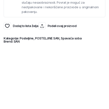
slučaju nesaobraznosti. Povrat je moguć za
neotpakovane i nekorišćene proizvode u originalnom
pakovanju.
Dodaj to lista želja
Podeli ovaj proizvod
Kategorije:
Posteljine
,
POSTELJINE SAN
,
Spavaća soba
Brend:
SAN