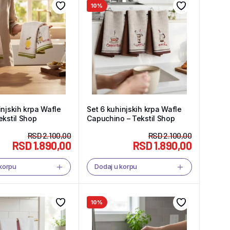
10%
injskih krpa Wafle
Set 6 kuhinjskih krpa Wafle
ekstil Shop
Capuchino – Tekstil Shop
RSD
2.100,00
RSD
2.100,00
RSD
1.890,00
RSD
1.890,00
 korpu
Dodaj u korpu
10%