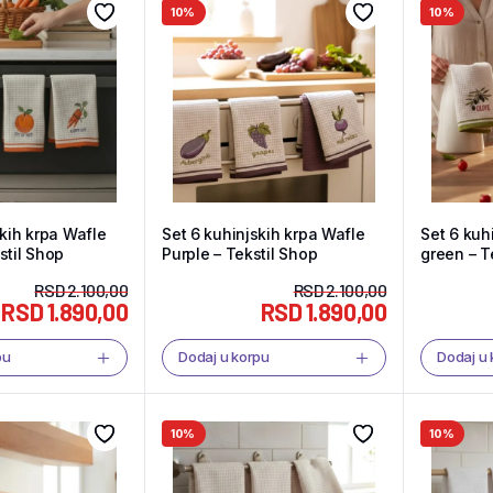
10%
10%
skih krpa Wafle
Set 6 kuhinjskih krpa Wafle
Set 6 kuh
stil Shop
Purple – Tekstil Shop
green – T
RSD
2.100,00
RSD
2.100,00
RSD
1.890,00
RSD
1.890,00
pu
Dodaj u korpu
Dodaj u
10%
10%