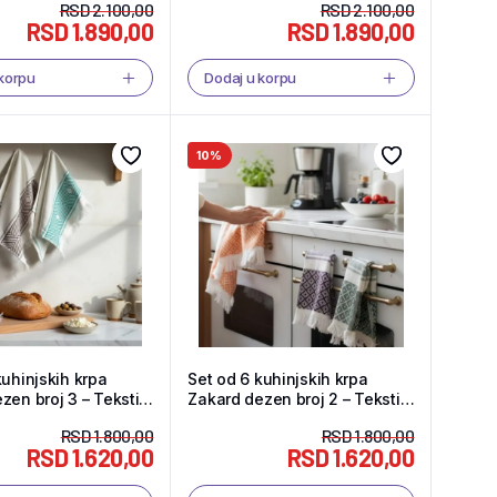
RSD
2.100,00
RSD
2.100,00
RSD
1.890,00
RSD
1.890,00
 korpu
Dodaj u korpu
10%
kuhinjskih krpa
Set od 6 kuhinjskih krpa
zen broj 3 – Tekstil
Zakard dezen broj 2 – Tekstil
Shop
RSD
1.800,00
RSD
1.800,00
RSD
1.620,00
RSD
1.620,00