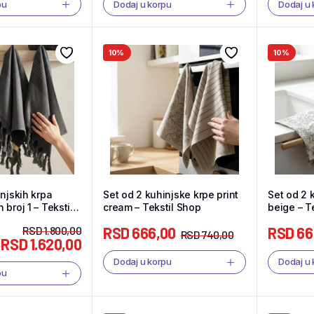
pu
Dodaj u korpu
Dodaj u
10%
10%
njskih krpa
Set od 2 kuhinjske krpe print
Set od 2 
broj 1 – Tekstil
cream – Tekstil Shop
beige – T
RSD
1.800,00
RSD
666,00
RSD
66
RSD
740,00
RSD
1.620,00
Dodaj u korpu
Dodaj u
pu