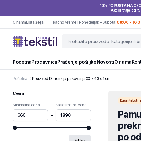
10% POPUSTA NA CE
Akcija traje od 15
O nama
Lista želja
Radno vreme I Ponedeljak - Subota:
08:00 - 16:0
Početna
Prodavnica
Praćenje pošiljke
Novosti
O nama
Kon
Početna
Proizvod Dimenzija pakovanja
30 x 43 x 1 cm
Cena
Kućni teksti
Minimalna cena
Maksimalna cena
Pamuč
-
prekri
po od
Filter