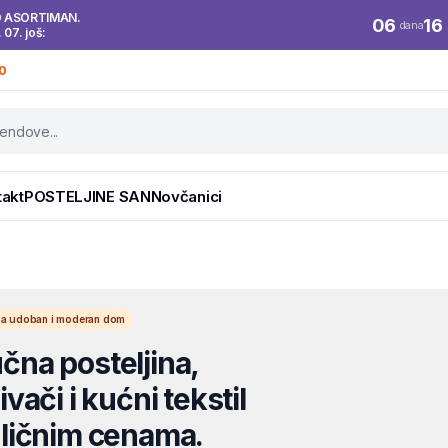
O ASORTIMAN.
06
16
dana
. 07. još:
0
takt
POSTELJINE SAN
Novčanici
l za udoban i moderan dom
na posteljina,
vači i kućni tekstil
ličnim cenama.