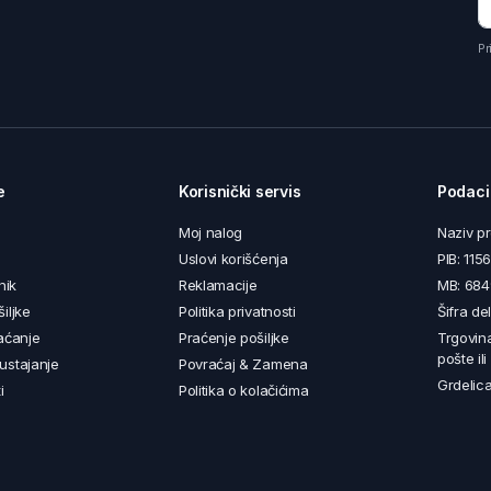
Pr
e
Korisnički servis
Podaci
Moj nalog
Naziv p
Uslovi korišćenja
PIB: 11
nik
Reklamacije
MB: 68
iljke
Politika privatnosti
Šifra de
aćanje
Praćenje pošiljke
Trgovin
pošte il
ustajanje
Povraćaj & Zamena
Grdelica
i
Politika o kolačićima