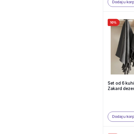
Dodaj u kor
10%
Set od 6 kuhi
Zakard dezen 
Shop
Dodaj u kor