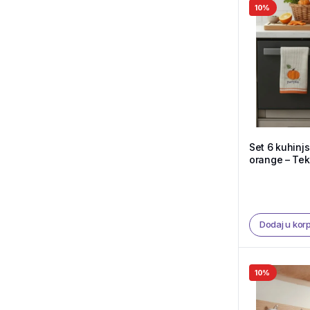
10%
Set 6 kuhinj
orange – Tek
Dodaj u kor
10%