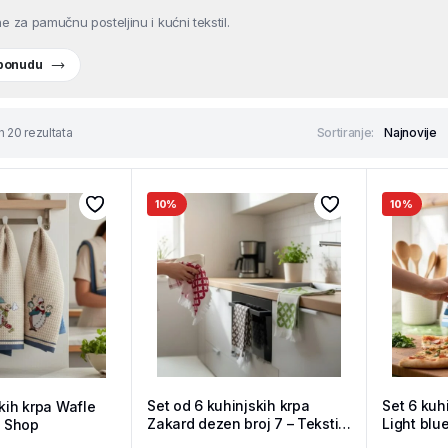
e za pamučnu posteljinu i kućni tekstil.
 ponudu
h 20 rezultata
Sortiranje:
10%
10%
Set od 6 kuhinjskih krpa
Set 6 kuh
kih krpa Wafle
Zakard dezen broj 7 – Tekstil
Light blu
l Shop
Shop