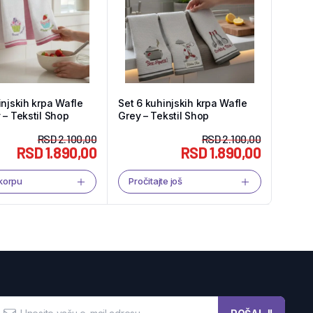
injskih krpa Wafle
Set 6 kuhinjskih krpa Wafle
 – Tekstil Shop
Grey – Tekstil Shop
RSD
2.100,00
RSD
2.100,00
RSD
1.890,00
RSD
1.890,00
 korpu
Pročitajte još