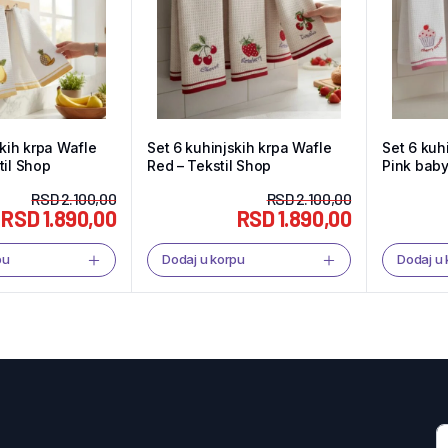
skih krpa Wafle
Set 6 kuhinjskih krpa Wafle
Set 6 kuh
til Shop
Red – Tekstil Shop
Pink baby
RSD
2.100,00
RSD
2.100,00
RSD
1.890,00
RSD
1.890,00
pu
Dodaj u korpu
Dodaj u