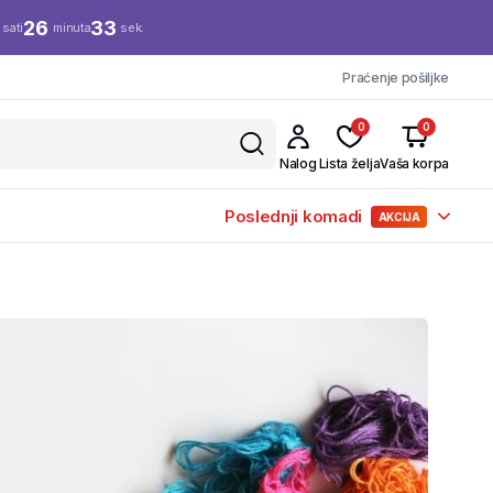
26
32
sati
minuta
sek.
Praćenje pošiljke
0
0
Nalog
Lista želja
Vaša korpa
Poslednji komadi
AKCIJA