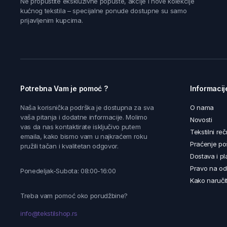
Ne propustite ekskluzivne popuste, akcije i nove kolekcije
kućnog tekstila – specijalne ponude dostupne su samo
prijavljenim kupcima.
Potrebna Vam je pomoć ?
Informacij
Naša korisnička podrška je dostupna za sva
O nama
vaša pitanja i dodatne informacije. Molimo
Novosti
vas da nas kontaktirate isključivo putem
Tekstilni reč
emaila, kako bismo vam u najkraćem roku
Praćenje poš
pružili tačan i kvalitetan odgovor.
Dostava i pl
Pravo na od
Ponedeljak-Subota: 08:00-16:00
Kako naručit
Treba vam pomoć oko porudžbine?
info@tekstilshop.rs