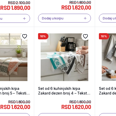
RSD
1.800,00
RSD
2.100,00
RSD
1.620,00
RSD
1.890,00
Dodaj u korpu
Dodaj u
pu
10%
10%
njskih krpa
Set od 6 kuhinjskih krpa
Set od 6 
broj 5 – Tekstil
Zakard dezen broj 4 – Tekstil
Zakard de
Shop
Shop
RSD
1.800,00
RSD
1.800,00
RSD
1.620,00
RSD
1.620,00