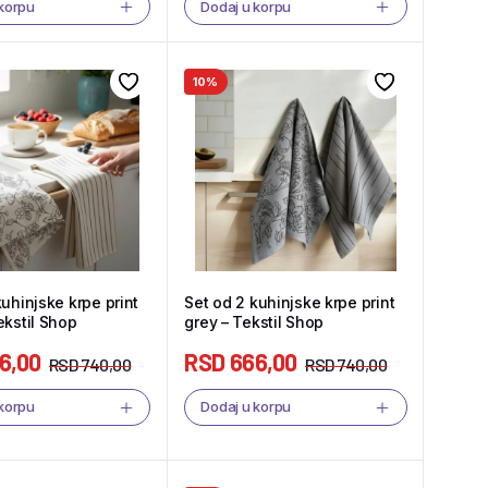
 korpu
Dodaj u korpu
10%
kuhinjske krpe print
Set od 2 kuhinjske krpe print
ekstil Shop
grey – Tekstil Shop
6,00
RSD
666,00
RSD
740,00
RSD
740,00
 korpu
Dodaj u korpu