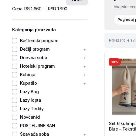
Akcijske cen
Cena:
RSD 660
—
RSD 1.890
Pogledaj
Kategorija proizvoda
Baštenski program
Prikazano je svi
Dečiji program
Dnevna soba
10%
Hotelski program
Kuhinja
Kupatilo
Lazy Bag
Lazy lopta
Lazy Teddy
Novčanici
Set 6 kuhinjs
POSTELJINE SAN
Blue – Teksti
Spavaća soba