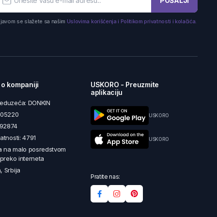
POŠALJI
ijavom se slažete sa našim
Uslovima korišćenja i Politikom privatnosti i kolačića.
 o kompaniji
USKORO - Preuzmite
aplikaciju
reduzeća: DONKIN
5605220
USKORO
492874
latnosti: 4791
USKORO
a na malo posredstvom
i preko interneta
, Srbija
Pratite nas: