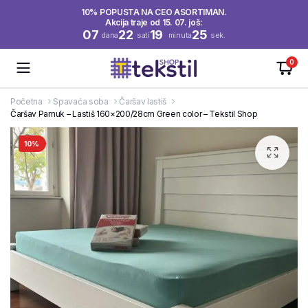
10% POPUSTA NA CEO ASORTIMAN.
Akcija traje od 15. 07. još:
07
22
19
24
dana
sati
minuta
sek.
0
Početna
Spavaća soba
Čaršav lastiš
Čaršav Pamuk – Lastiš 160×200/28cm Green color – Tekstil Shop
10%