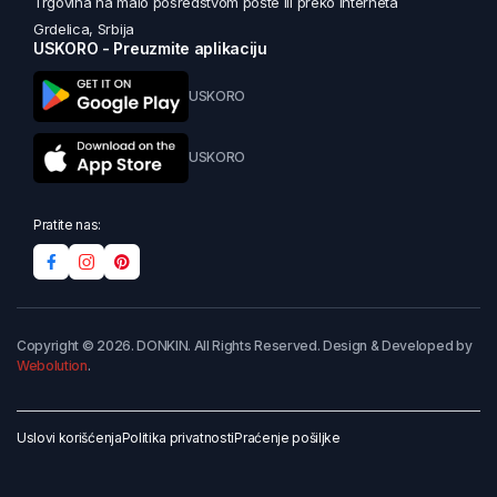
Trgovina na malo posredstvom pošte ili preko interneta
Grdelica, Srbija
USKORO - Preuzmite aplikaciju
USKORO
USKORO
Pratite nas:
Copyright © 2026. DONKIN. All Rights Reserved. Design & Developed by
Webolution
.
Uslovi korišćenja
Politika privatnosti
Praćenje pošiljke
Dodaj u korpu