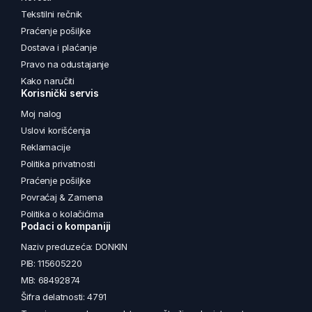
Tekstilni rečnik
Praćenje pošiljke
Dostava i plaćanje
Pravo na odustajanje
Kako naručiti
Korisnički servis
Moj nalog
Uslovi korišćenja
Reklamacije
Politika privatnosti
Praćenje pošiljke
Povraćaj & Zamena
Politika o kolačićima
Podaci o kompaniji
Naziv preduzeća: DONKIN
PIB: 115605220
MB: 68492874
Šifra delatnosti: 4791