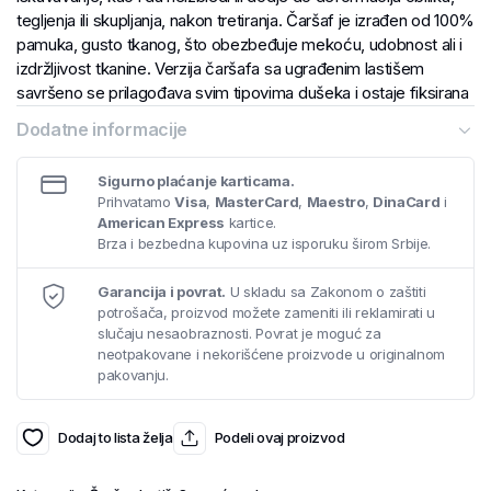
tegljenja ili skupljanja, nakon tretiranja. Čaršaf je izrađen od 100%
pamuka, gusto tkanog, što obezbeđuje mekoću, udobnost ali i
izdržljivost tkanine. Verzija čaršafa sa ugrađenim lastišem
savršeno se prilagođava svim tipovima dušeka i ostaje fiksirana
tokom cele noći.
Dodatne informacije
Sigurno plaćanje karticama.
Prihvatamo
Visa
,
MasterCard
,
Maestro
,
DinaCard
i
American Express
kartice.
Brza i bezbedna kupovina uz isporuku širom Srbije.
Garancija i povrat.
U skladu sa Zakonom o zaštiti
potrošača, proizvod možete zameniti ili reklamirati u
slučaju nesaobraznosti. Povrat je moguć za
neotpakovane i nekorišćene proizvode u originalnom
pakovanju.
Dodaj to lista želja
Podeli ovaj proizvod