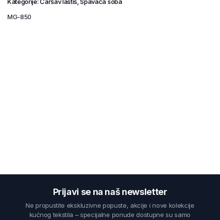
Kategorije:
Čaršav lastiš
,
Spavaća soba
MG-850
Prijavi se na naš newsletter
Ne propustite ekskluzivne popuste, akcije i nove kolekcije
kućnog tekstila – specijalne ponude dostupne su samo