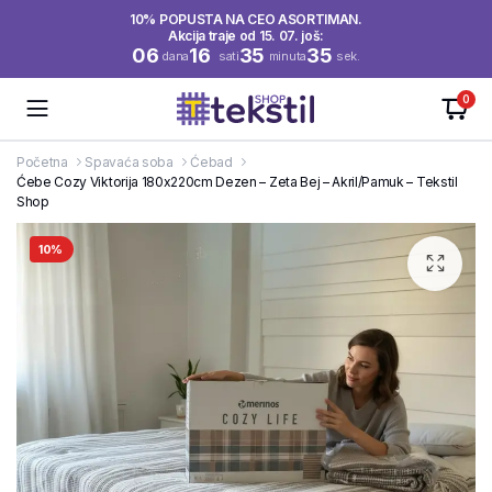
10% POPUSTA NA CEO ASORTIMAN.
Akcija traje od 15. 07. još:
06
16
35
35
dana
sati
minuta
sek.
0
Početna
Spavaća soba
Ćebad
Ćebe Cozy Viktorija 180x220cm Dezen – Zeta Bej – Akril/Pamuk – Tekstil
Shop
10%