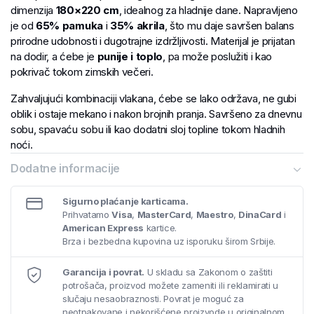
dimenzija
180×220 cm
, idealnog za hladnije dane. Napravljeno
je od
65% pamuka
i
35% akrila
, što mu daje savršen balans
prirodne udobnosti i dugotrajne izdržljivosti. Materijal je prijatan
na dodir, a ćebe je
punije i toplo
, pa može poslužiti i kao
pokrivač tokom zimskih večeri.
Zahvaljujući kombinaciji vlakana, ćebe se lako održava, ne gubi
oblik i ostaje mekano i nakon brojnih pranja. Savršeno za dnevnu
sobu, spavaću sobu ili kao dodatni sloj topline tokom hladnih
noći.
Dodatne informacije
Sigurno plaćanje karticama.
Prihvatamo
Visa
,
MasterCard
,
Maestro
,
DinaCard
i
American Express
kartice.
Brza i bezbedna kupovina uz isporuku širom Srbije.
Garancija i povrat.
U skladu sa Zakonom o zaštiti
potrošača, proizvod možete zameniti ili reklamirati u
slučaju nesaobraznosti. Povrat je moguć za
neotpakovane i nekorišćene proizvode u originalnom