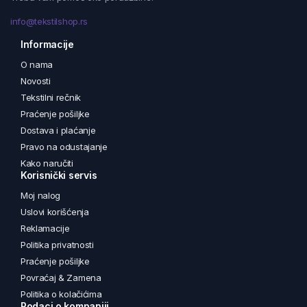
info@tekstilshop.rs
Informacije
O nama
Novosti
Tekstilni rečnik
Praćenje pošiljke
Dostava i plaćanje
Pravo na odustajanje
Kako naručiti
Korisnički servis
Moj nalog
Uslovi korišćenja
Reklamacije
Politika privatnosti
Praćenje pošiljke
Povraćaj & Zamena
Politika o kolačićima
Podaci o kompaniji