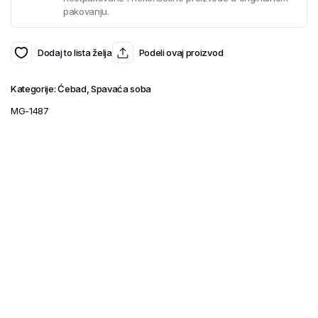
pakovanju.
Dodaj to lista želja
Podeli ovaj proizvod
Kategorije:
Ćebad
,
Spavaća soba
MG-1487