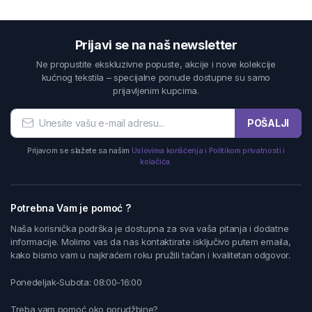
Prijavi se na naš newsletter
Ne propustite ekskluzivne popuste, akcije i nove kolekcije
kućnog tekstila – specijalne ponude dostupne su samo
prijavljenim kupcima.
POŠALJI
Prijavom se slažete sa našim
Uslovima korišćenja i Politikom privatnosti i
kolačića.
Potrebna Vam je pomoć ?
Naša korisnička podrška je dostupna za sva vaša pitanja i dodatne
informacije. Molimo vas da nas kontaktirate isključivo putem emaila,
kako bismo vam u najkraćem roku pružili tačan i kvalitetan odgovor.
Ponedeljak-Subota: 08:00-16:00
Treba vam pomoć oko porudžbine?