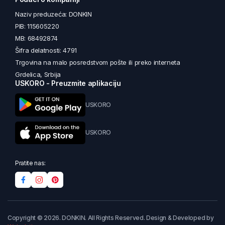
Naziv preduzeća: DONKIN
PIB: 115605220
MB: 68492874
Šifra delatnosti: 4791
Trgovina na malo posredstvom pošte ili preko interneta
Grdelica, Srbija
USKORO - Preuzmite aplikaciju
USKORO
USKORO
Pratite nas:
Copyright © 2026. DONKIN. All Rights Reserved. Design & Developed by