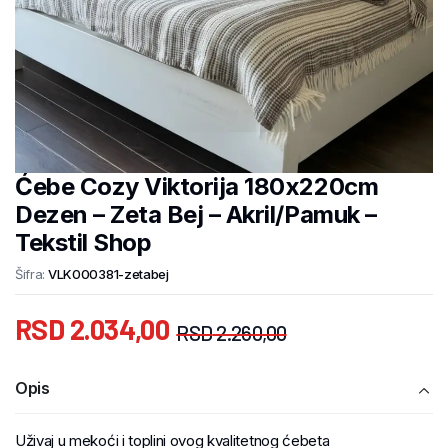
Ćebe Cozy Viktorija 180x220cm
Dezen – Zeta Bej – Akril/Pamuk –
Tekstil Shop
Šifra:
VLK000381-zetabej
RSD
2.034,00
RSD
2.260,00
Opis
Uživaj u mekoći i toplini ovog kvalitetnog ćebeta