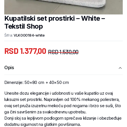
Kupatilski set prostirki – White –
Tekstil Shop
Šifra:
VLK000184-white
RSD
1.377,00
RSD
1.530,00
Opis
Dimenzije: 50×80 cm + 40×50 cm
Unesite dozu elegancije i udobnosti u vaše kupatilo uz ovaj
luksuzni set prostirki. Napravljen od 100% mekanog poliestera,
ovaj set pruža izuzetnu mekoću pod nogama i brzo se suši, što
ga čini savršenim za svakodnevnu upotrebu.
Donji sloj sa lepljivom podlogom sprečava klizanje i obezbeđuje
dodatnu sigurnost na glatkim površinama.