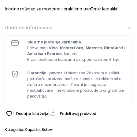
Idealno rešenje za moderno i praktično uređenje kupatila!
Dodatne informacije
Sigurno plaćanje karticama.
Prihvatamo
Visa
,
MasterCard
,
Maestro
,
DinaCard
i
American Express
kartice.
Brza i bezbedna kupovina uz isporuku širom Srbije.
Garancija i povrat.
U skladu sa Zakonom o zaštiti
potrošača, proizvod možete zameniti ili reklamirati u
slučaju nesaobraznosti. Povrat je moguć za
neotpakovane i nekorišćene proizvode u originalnom
pakovanju.
Dodaj to lista želja
Podeli ovaj proizvod
Kategorije:
Kupatilo
,
Setovi