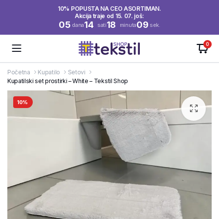
10% POPUSTA NA CEO ASORTIMAN.
Akcija traje od 15. 07. još:
05
14
18
08
dana
sati
minuta
sek.
0
Početna
Kupatilo
Setovi
Kupatilski set prostirki – White – Tekstil Shop
10%