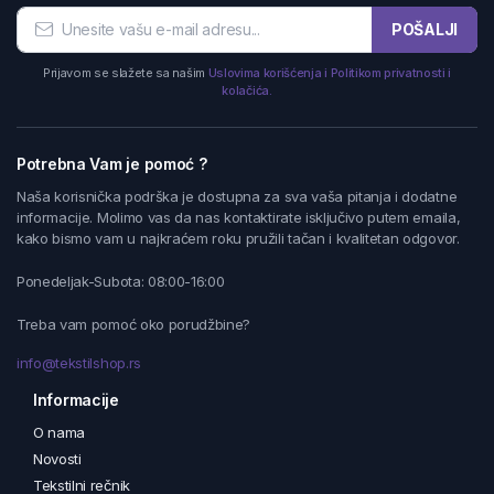
POŠALJI
Prijavom se slažete sa našim
Uslovima korišćenja i Politikom privatnosti i
kolačića.
Potrebna Vam je pomoć ?
Naša korisnička podrška je dostupna za sva vaša pitanja i dodatne
informacije. Molimo vas da nas kontaktirate isključivo putem emaila,
kako bismo vam u najkraćem roku pružili tačan i kvalitetan odgovor.
Ponedeljak-Subota: 08:00-16:00
Treba vam pomoć oko porudžbine?
info@tekstilshop.rs
Informacije
O nama
Novosti
Tekstilni rečnik