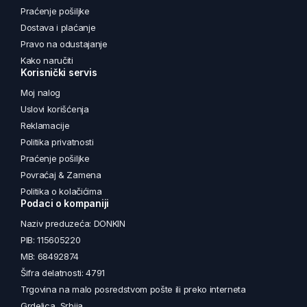
Praćenje pošiljke
Dostava i plaćanje
Pravo na odustajanje
Kako naručiti
Korisnički servis
Moj nalog
Uslovi korišćenja
Reklamacije
Politika privatnosti
Praćenje pošiljke
Povraćaj & Zamena
Politika o kolačićima
Podaci o kompaniji
Naziv preduzeća: DONKIN
PIB: 115605220
MB: 68492874
Šifra delatnosti: 4791
Trgovina na malo posredstvom pošte ili preko interneta
Grdelica, Srbija