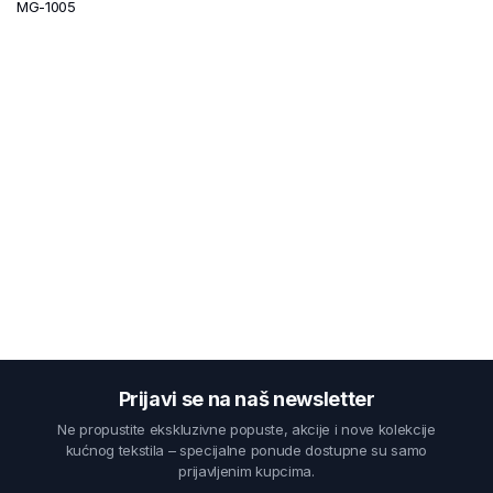
MG-1005
Prijavi se na naš newsletter
Ne propustite ekskluzivne popuste, akcije i nove kolekcije
kućnog tekstila – specijalne ponude dostupne su samo
prijavljenim kupcima.