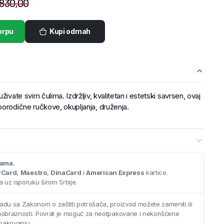
.830,00
orpu
Kupi odmah
ivate svim čulima. Izdržljiv, kvalitetan i estetski savrsen, ovaj
porodične ručkove, okupljanja, druženja.
cama.
rCard
,
Maestro
,
DinaCard
i
American Express
kartice.
 uz isporuku širom Srbije.
adu sa Zakonom o zaštiti potrošača, proizvod možete zameniti ili
saobraznosti. Povrat je moguć za neotpakovane i nekorišćene
pakovanju.