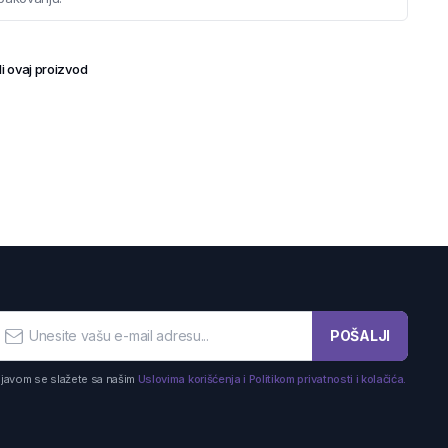
i ovaj proizvod
POŠALJI
ijavom se slažete sa našim
Uslovima korišćenja i Politikom privatnosti i kolačića.