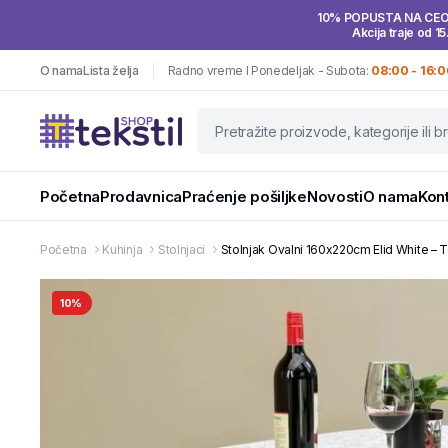
10% POPUSTA NA CE
Akcija traje od 15
O nama
Lista želja
Radno vreme I Ponedeljak - Subota:
08:00 - 16:0
Početna
Prodavnica
Praćenje pošiljke
Novosti
O nama
Kon
Početna
Kuhinja
Stolnjaci
Stolnjak Ovalni 160x220cm Elid White – T
10%