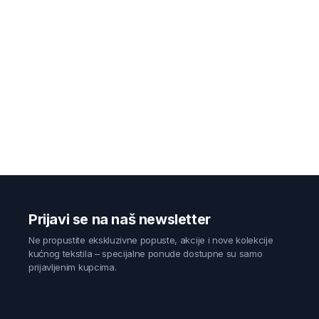
Prijavi se na naš newsletter
Ne propustite ekskluzivne popuste, akcije i nove kolekcije
kućnog tekstila – specijalne ponude dostupne su samo
prijavljenim kupcima.