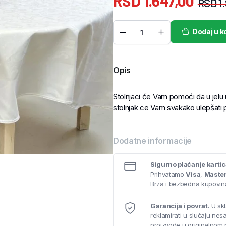
RSD
1.647,00
RSD
1
Dodaj u k
Opis
Stolnjaci će Vam pomoći da u jelu už
stolnjak ce Vam svakako ulepšati 
Dodatne informacije
Sigurno plaćanje karti
Prihvatamo
Visa
,
Maste
Brza i bezbedna kupovina
Garancija i povrat.
U skl
reklamirati u slučaju ne
proizvode u originalnom 