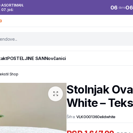
O ASORTIMAN.
06
06
dana
. 07. još:
0
takt
POSTELJINE SAN
Novčanici
ekstil Shop
Stolnjak Ova
White – Teks
Šifra:
VLK0001360elidwhite