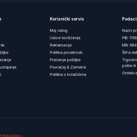
e
Korisnički servis
Podaci
Moj nalog
Naziv p
Uslovi korišćenja
PIB: 11
nik
Reklamacije
MB: 68
iljke
Politika privatnosti
Šifra de
aćanje
Praćenje pošiljke
Trgovin
pošte il
ustajanje
Povraćaj & Zamena
Grdelica
i
Politika o kolačićima
y
Webolution
.