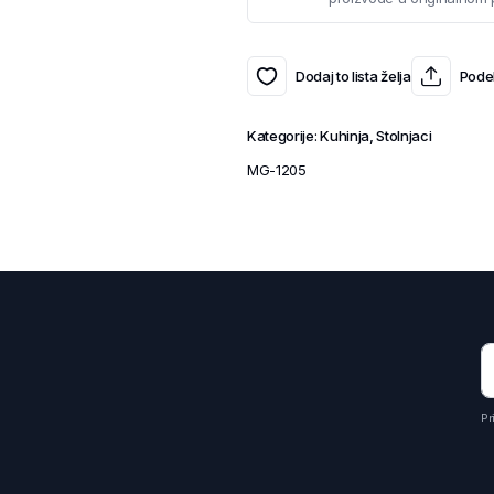
Dodaj to lista želja
Podel
Kategorije:
Kuhinja
,
Stolnjaci
MG-1205
Pr