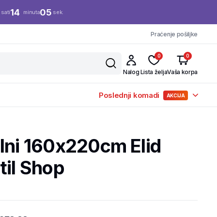
14
04
sati
minuta
sek.
Praćenje pošiljke
0
0
Nalog
Lista želja
Vaša korpa
Poslednji komadi
AKCIJA
lni 160x220cm Elid
til Shop