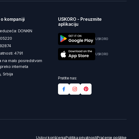
 o kompaniji
USKORO - Preuzmite
aplikaciju
reduzeća: DONKIN
5605220
USKORO
492874
latnosti: 4791
USKORO
a na malo posredstvom
i preko interneta
, Srbija
Pratite nas:
Uslovi korišćenja
Politika privatnosti
Praćenje pošiljke