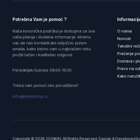
Potrebna Vam je pomoć ?
Informacij
Naša korisnička podrška je dostupna za sva
O nama
vaša pitanja i dodatne informacije. Molimo
Novosti
vas da nas kontaktirate isključivo putem
Tekstilni reč
emaila, kako bismo vam u najkraćem roku
Praćenje poš
pružili tačan i kvalitetan odgovor.
Dostava i pl
Pravo na od
Ponedeljak-Subota: 08:00-16:00
Kako naručit
Treba vam pomoć oko porudžbine?
info@tekstilshop.rs
Copyright © 2026. DONKIN. All Rights Reserved. Design & Developed b