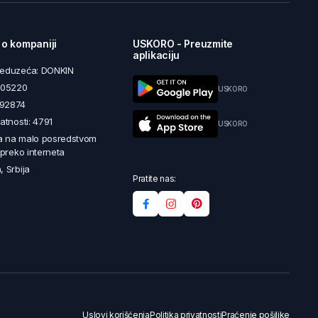
 o kompaniji
USKORO - Preuzmite
aplikaciju
reduzeća: DONKIN
5605220
USKORO
492874
latnosti: 4791
USKORO
a na malo posredstvom
i preko interneta
, Srbija
Pratite nas:
Uslovi korišćenja
Politika privatnosti
Praćenje pošiljke