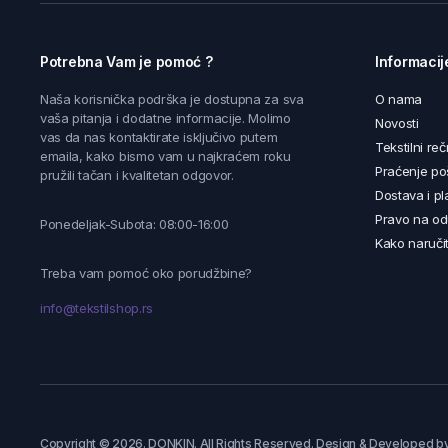
Potrebna Vam je pomoć ?
Informacij
Naša korisnička podrška je dostupna za sva
O nama
vaša pitanja i dodatne informacije. Molimo
Novosti
vas da nas kontaktirate isključivo putem
Tekstilni reč
emaila, kako bismo vam u najkraćem roku
Praćenje poš
pružili tačan i kvalitetan odgovor.
Dostava i pl
Pravo na od
Ponedeljak-Subota: 08:00-16:00
Kako naručit
Treba vam pomoć oko porudžbine?
info@tekstilshop.rs
Copyright © 2026. DONKIN. All Rights Reserved. Design & Developed b