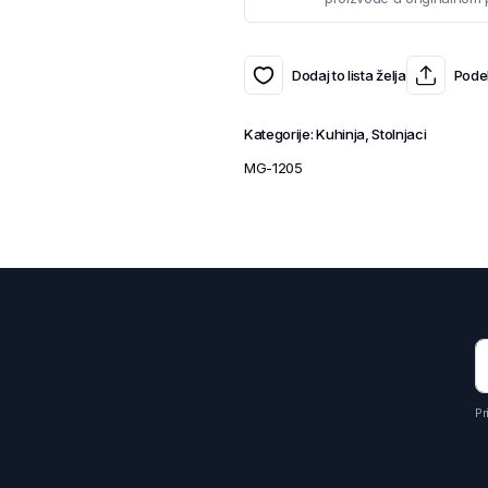
Dodaj to lista želja
Podel
Kategorije:
Kuhinja
,
Stolnjaci
MG-1205
Pr