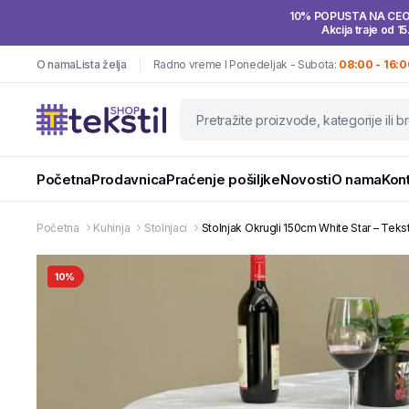
10% POPUSTA NA CE
Akcija traje od 15
O nama
Lista želja
Radno vreme I Ponedeljak - Subota:
08:00 - 16:0
Početna
Prodavnica
Praćenje pošiljke
Novosti
O nama
Kon
Početna
Kuhinja
Stolnjaci
Stolnjak Okrugli 150cm White Star – Teks
10%