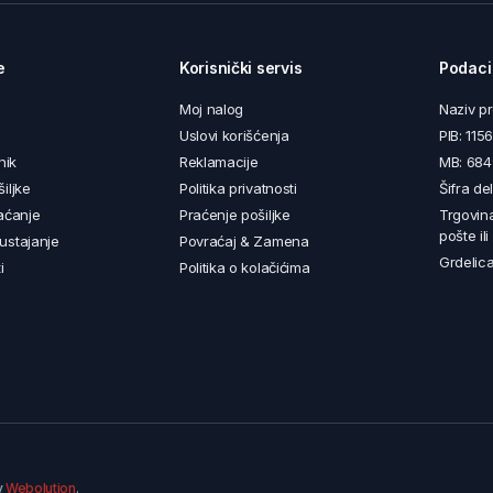
e
Korisnički servis
Podaci
Moj nalog
Naziv p
Uslovi korišćenja
PIB: 11
nik
Reklamacije
MB: 68
iljke
Politika privatnosti
Šifra de
aćanje
Praćenje pošiljke
Trgovin
pošte il
ustajanje
Povraćaj & Zamena
Grdelica
i
Politika o kolačićima
y
Webolution
.