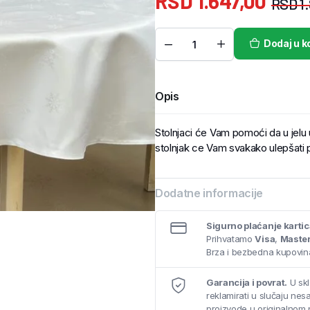
RSD
1.647,00
RSD
1
Dodaj u k
Opis
Stolnjaci će Vam pomoći da u jelu už
stolnjak ce Vam svakako ulepšati 
Dodatne informacije
Sigurno plaćanje karti
Prihvatamo
Visa
,
Maste
Brza i bezbedna kupovina
Garancija i povrat.
U skl
reklamirati u slučaju ne
proizvode u originalnom 