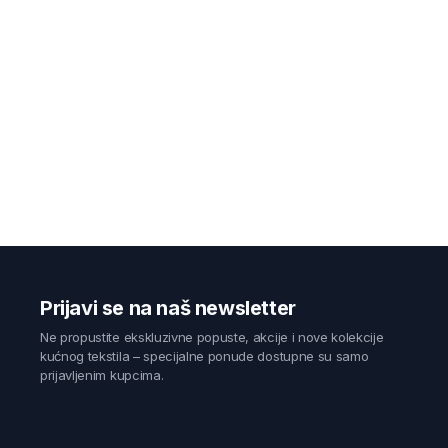
Prijavi se na naš newsletter
Ne propustite ekskluzivne popuste, akcije i nove kolekcije
kućnog tekstila – specijalne ponude dostupne su samo
prijavljenim kupcima.