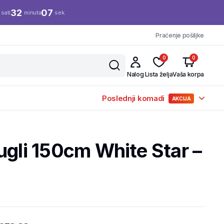
32
06
sati
minuta
sek.
Praćenje pošiljke
0
0
Nalog
Lista želja
Vaša korpa
Poslednji komadi
AKCIJA
ugli 150cm White Star –