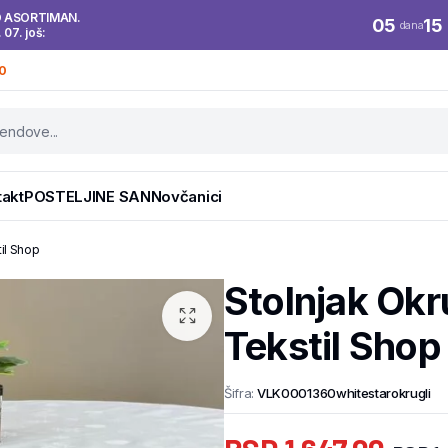
O ASORTIMAN.
05
15
dana
. 07. još:
0
takt
POSTELJINE SAN
Novčanici
til Shop
Stolnjak Okr
Tekstil Shop
Šifra:
VLK0001360whitestarokrugli