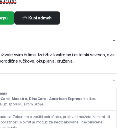
.830,00
orpu
Kupi odmah
ivate svim čulima. Izdržljiv, kvalitetan i estetski savrsen, ovaj
porodične ručkove, okupljanja, druženja.
cama.
rCard
,
Maestro
,
DinaCard
i
American Express
kartice.
 uz isporuku širom Srbije.
adu sa Zakonom o zaštiti potrošača, proizvod možete zameniti ili
saobraznosti. Povrat je moguć za neotpakovane i nekorišćene
pakovanju.