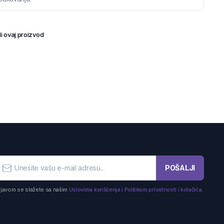
i ovaj proizvod
POŠALJI
ijavom se slažete sa našim
Uslovima korišćenja i Politikom privatnosti i kolačića.