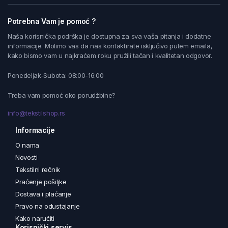
Potrebna Vam je pomoć ?
Naša korisnička podrška je dostupna za sva vaša pitanja i dodatne
informacije. Molimo vas da nas kontaktirate isključivo putem emaila,
kako bismo vam u najkraćem roku pružili tačan i kvalitetan odgovor.
Ponedeljak-Subota: 08:00-16:00
Treba vam pomoć oko porudžbine?
info@tekstilshop.rs
Informacije
O nama
Novosti
Tekstilni rečnik
Praćenje pošiljke
Dostava i plaćanje
Pravo na odustajanje
Kako naručiti
Korisnički servis