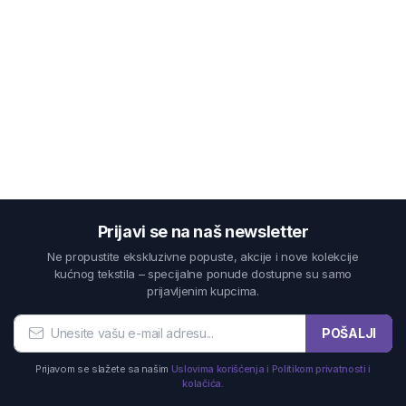
Prijavi se na naš newsletter
Ne propustite ekskluzivne popuste, akcije i nove kolekcije
kućnog tekstila – specijalne ponude dostupne su samo
prijavljenim kupcima.
POŠALJI
Prijavom se slažete sa našim
Uslovima korišćenja i Politikom privatnosti i
kolačića.