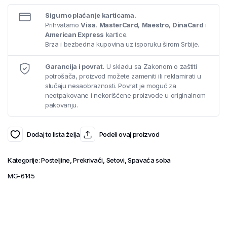
Sigurno plaćanje karticama.
Prihvatamo
Visa
,
MasterCard
,
Maestro
,
DinaCard
i
American Express
kartice.
Brza i bezbedna kupovina uz isporuku širom Srbije.
Garancija i povrat.
U skladu sa Zakonom o zaštiti
potrošača, proizvod možete zameniti ili reklamirati u
slučaju nesaobraznosti. Povrat je moguć za
neotpakovane i nekorišćene proizvode u originalnom
pakovanju.
Dodaj to lista želja
Podeli ovaj proizvod
Kategorije:
Posteljine
,
Prekrivači
,
Setovi
,
Spavaća soba
MG-6145