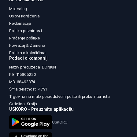
Moj nalog
Uslovi korišćenja
Reklamacije
Politika privatnosti
Praćenje pošiljke
Povraćaj & Zamena
Politika o kolačićima
Podaci o kompaniji
Naziv preduzeća: DONKIN
PIB: 115605220
MB: 68492874
Šifra delatnosti: 4791
Trgovina na malo posredstvom pošte ili preko interneta
Grdelica, Srbija
USKORO - Preuzmite aplikaciju
USKORO