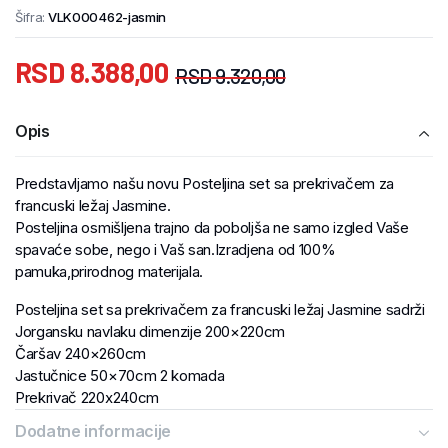
Šifra:
VLK000462-jasmin
RSD
8.388,00
RSD
9.320,00
Opis
Predstavljamo našu novu Posteljina set sa prekrivačem za
francuski ležaj Jasmine.
Posteljina osmišljena trajno da poboljša ne samo izgled Vaše
spavaće sobe, nego i Vaš san.Izradjena od 100%
pamuka,prirodnog materijala.
Posteljina set sa prekrivačem za francuski ležaj Jasmine sadrži
Jorgansku navlaku dimenzije 200×220cm
Čaršav 240×260cm
Jastučnice 50×70cm 2 komada
Prekrivač 220x240cm
Dodatne informacije