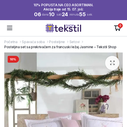
10% POPUSTA NA CEO ASORTIMAN.
Akcija traje od 15. 07. još:
06
10
24
55
dana
sati
minuta
sek.
0
Početna
Spavaća soba
Posteljine
Setovi
Posteljina set sa prekrivačem za francuski ležaj Jasmine – Tekstil Shop
10%