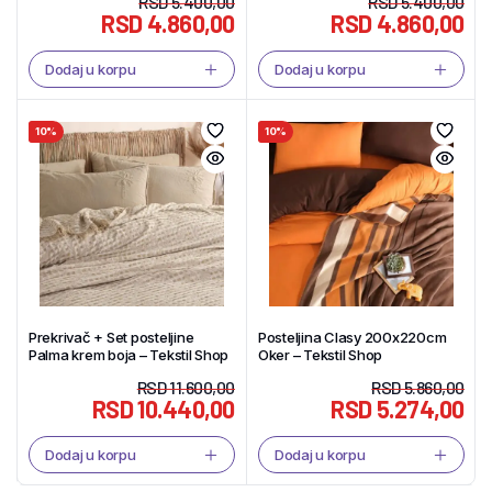
RSD
5.400,00
RSD
5.400,00
RSD
4.860,00
RSD
4.860,00
Dodaj u korpu
Dodaj u korpu
10%
10%
Prekrivač + Set posteljine
Posteljina Clasy 200x220cm
Palma krem boja – Tekstil Shop
Oker – Tekstil Shop
RSD
11.600,00
RSD
5.860,00
RSD
10.440,00
RSD
5.274,00
Dodaj u korpu
Dodaj u korpu