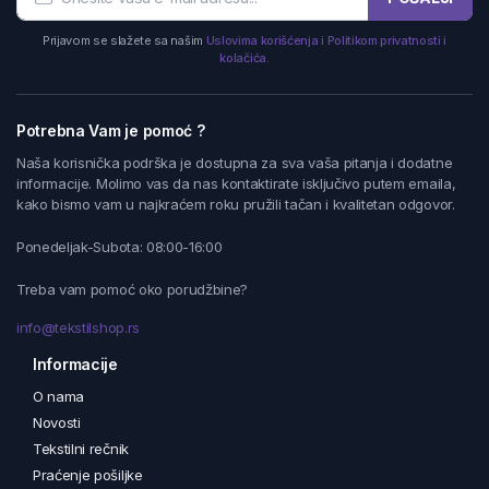
Prijavom se slažete sa našim
Uslovima korišćenja i Politikom privatnosti i
kolačića.
Potrebna Vam je pomoć ?
Naša korisnička podrška je dostupna za sva vaša pitanja i dodatne
informacije. Molimo vas da nas kontaktirate isključivo putem emaila,
kako bismo vam u najkraćem roku pružili tačan i kvalitetan odgovor.
Ponedeljak-Subota: 08:00-16:00
Treba vam pomoć oko porudžbine?
info@tekstilshop.rs
Informacije
O nama
Novosti
Tekstilni rečnik
Praćenje pošiljke