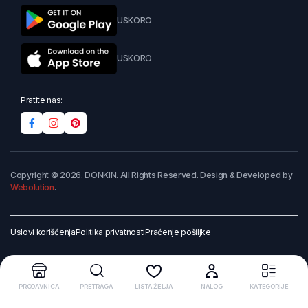
USKORO
USKORO
Pratite nas:
Copyright © 2026. DONKIN. All Rights Reserved. Design & Developed by
Webolution
.
Uslovi korišćenja
Politika privatnosti
Praćenje pošiljke
PRODAVNICA
PRETRAGA
LISTA ŽELJA
NALOG
KATEGORIJE