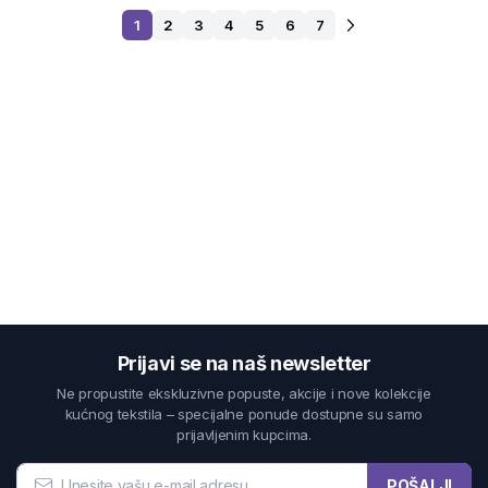
1
2
3
4
5
6
7
Prijavi se na naš newsletter
Ne propustite ekskluzivne popuste, akcije i nove kolekcije
kućnog tekstila – specijalne ponude dostupne su samo
prijavljenim kupcima.
POŠALJI