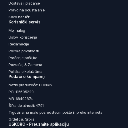
Dostava i plaćanje
Pravo na odustajanje
Kako naručiti
Korisnički servis
Moj nalog
Uslovi korišćenja
Reklamacije
Politika privatnosti
Praćenje pošiljke
Povraćaj & Zamena
Politika o kolačićima
Podaci o kompaniji
Naziv preduzeća: DONKIN
PIB: 115605220
MB: 68492874
Šifra delatnosti: 4791
Trgovina na malo posredstvom pošte ili preko interneta
Grdelica, Srbija
USKORO - Preuzmite aplikaciju