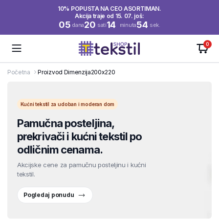
10% POPUSTA NA CEO ASORTIMAN.
Akcija traje od 15. 07. još:
05
20
14
53
dana
sati
minuta
sek.
0
Početna
Proizvod Dimenzija
200x220
Kućni tekstil za udoban i moderan dom
Pamučna posteljina,
prekrivači i kućni tekstil po
odličnim cenama.
Akcijske cene za pamučnu posteljinu i kućni
tekstil.
Pogledaj ponudu