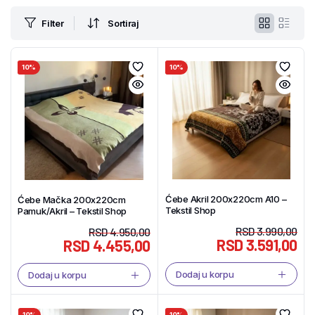
Filter
Sortiraj
10%
10%
Ćebe Akril 200x220cm A10 –
Ćebe Mačka 200x220cm
Tekstil Shop
Pamuk/Akril – Tekstil Shop
RSD
3.990,00
RSD
4.950,00
RSD
3.591,00
RSD
4.455,00
Dodaj u korpu
Dodaj u korpu
10%
10%