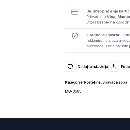
Sigurno plaćanje karti
Prihvatamo
Visa
,
Maste
Brza i bezbedna kupovina
Garancija i povrat.
U skl
reklamirati u slučaju ne
proizvode u originalnom 
Dodaj to lista želja
Podel
Kategorije:
Posteljine
,
Spavaća soba
MG-3565