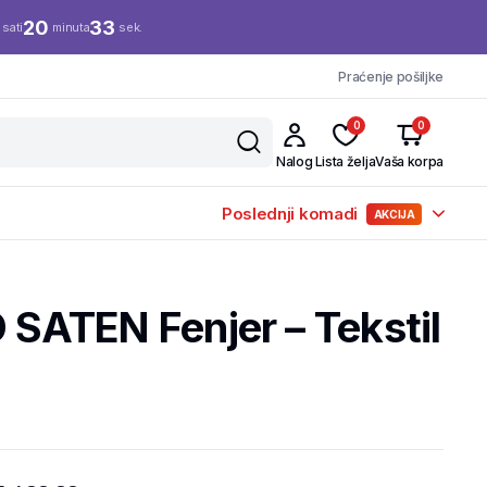
20
33
sati
minuta
sek.
Praćenje pošiljke
0
0
Nalog
Lista želja
Vaša korpa
Poslednji komadi
AKCIJA
D SATEN Fenjer – Tekstil