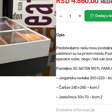
RSD
4.860,00
RSD
Dodaj u k
Opis
Predstavljamo našu novu posteljinu
udobnost su na prvom mestu.Postel
spavaće sobe, nego i Vaš san.Izr
Posteljina 3D SATEN 100% PAMU
– Jorganska navlaka 200×220 – k
– Čaršav 240×260 – kom.1
– Jastučnica 50×70 – kom.2
Dodatne informacije