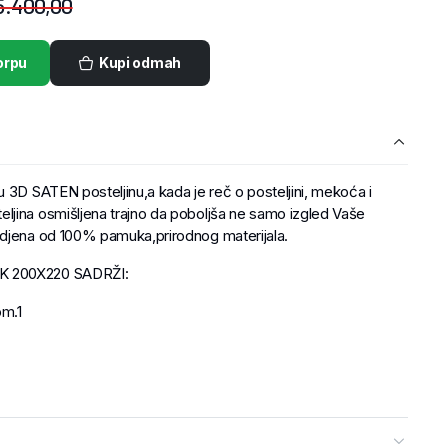
5.400,00
orpu
Kupi odmah
 3D SATEN posteljinu,a kada je reč o posteljini, mekoća i
jina osmišljena trajno da poboljša ne samo izgled Vaše
adjena od 100% pamuka,prirodnog materijala.
K 200X220 SADRŽI:
om.1