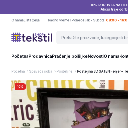
10% POPUSTA NA CE
Akcija traje od 15
O nama
Lista želja
Radno vreme I Ponedeljak - Subota:
08:00 - 16:0
Početna
Prodavnica
Praćenje pošiljke
Novosti
O nama
Kon
Početna
Spavaća soba
Posteljine
Posteljina 3D SATEN Fenjer – Te
10%