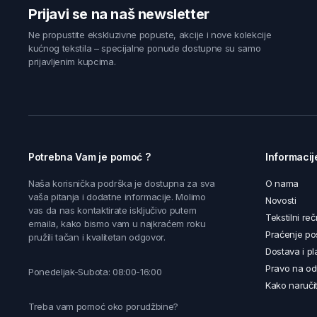
Prijavi se na naš newsletter
Ne propustite ekskluzivne popuste, akcije i nove kolekcije
kućnog tekstila – specijalne ponude dostupne su samo
prijavljenim kupcima.
Potrebna Vam je pomoć ?
Informacij
Naša korisnička podrška je dostupna za sva
O nama
vaša pitanja i dodatne informacije. Molimo
Novosti
vas da nas kontaktirate isključivo putem
Tekstilni reč
emaila, kako bismo vam u najkraćem roku
Praćenje poš
pružili tačan i kvalitetan odgovor.
Dostava i pl
Pravo na od
Ponedeljak-Subota: 08:00-16:00
Kako naručit
Treba vam pomoć oko porudžbine?