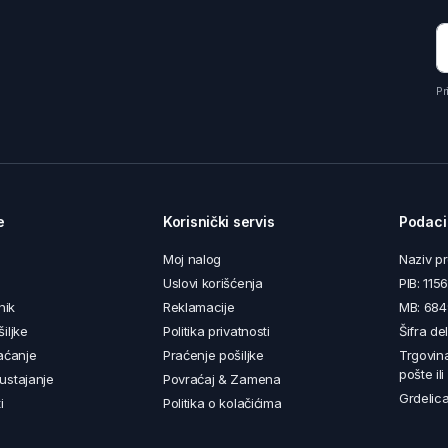
Pr
e
Korisnički servis
Podaci
Moj nalog
Naziv p
Uslovi korišćenja
PIB: 11
nik
Reklamacije
MB: 68
iljke
Politika privatnosti
Šifra de
aćanje
Praćenje pošiljke
Trgovin
pošte il
ustajanje
Povraćaj & Zamena
Grdelica
i
Politika o kolačićima