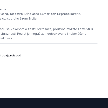
cama.
rCard
,
Maestro
,
DinaCard
i
American Express
kartice.
 uz isporuku širom Srbije.
adu sa Zakonom o zaštiti potrošača, proizvod možete zameniti ili
saobraznosti. Povrat je moguć za neotpakovane i nekorišćene
pakovanju.
i ovaj proizvod