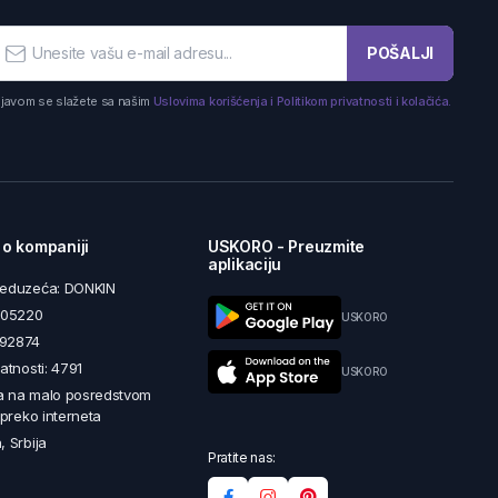
POŠALJI
ijavom se slažete sa našim
Uslovima korišćenja i Politikom privatnosti i kolačića.
 o kompaniji
USKORO - Preuzmite
aplikaciju
reduzeća: DONKIN
5605220
USKORO
492874
latnosti: 4791
USKORO
a na malo posredstvom
i preko interneta
, Srbija
Pratite nas: