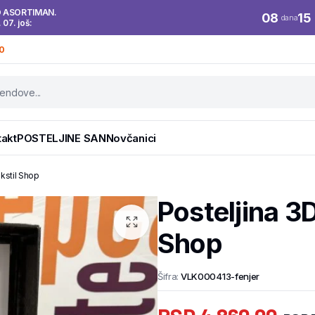
O ASORTIMAN.
08
15
dana
. 07. još:
0
takt
POSTELJINE SAN
Novčanici
kstil Shop
Posteljina 3
Shop
Šifra:
VLK000413-fenjer