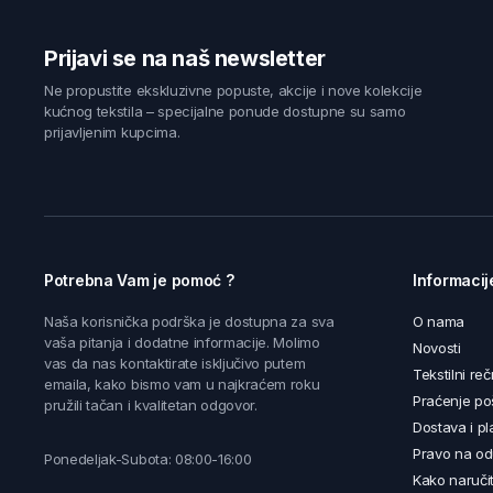
Prijavi se na naš newsletter
Ne propustite ekskluzivne popuste, akcije i nove kolekcije
kućnog tekstila – specijalne ponude dostupne su samo
prijavljenim kupcima.
Potrebna Vam je pomoć ?
Informacij
Naša korisnička podrška je dostupna za sva
O nama
vaša pitanja i dodatne informacije. Molimo
Novosti
vas da nas kontaktirate isključivo putem
Tekstilni reč
emaila, kako bismo vam u najkraćem roku
Praćenje poš
pružili tačan i kvalitetan odgovor.
Dostava i pl
Pravo na od
Ponedeljak-Subota: 08:00-16:00
Kako naručit