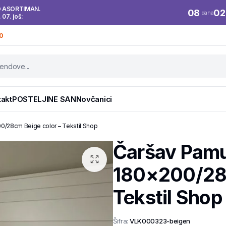
O ASORTIMAN.
08
02
dana
. 07. još:
0
takt
POSTELJINE SAN
Novčanici
0/28cm Beige color – Tekstil Shop
Čaršav Pamu
180×200/28c
Tekstil Shop
Šifra:
VLK000323-beigen