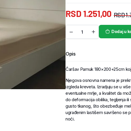
RSD
1.251,00
RSD
1.
Dodaj u k
Opis
Čaršav Pamuk 180×200+25cm koji 
Njegova osnovna namena je prekriv
izgleda kreveta. Izradjuju se u više
eventualne mrlje, a kvalitet da može
do deformacija obilika, tegljenja i
gusto tkanog, što obezbeđuje mekoć
ugrađenim lastišem savršeno se pr
noći.