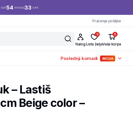
54
33
sati
minuta
sek.
Praćenje pošiljke
0
0
Nalog
Lista želja
Vaša korpa
Poslednji komadi
AKCIJA
k – Lastiš
m Beige color –