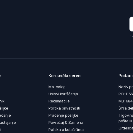
Pr
e
Korisnički servis
Podaci
Moj nalog
Naziv p
Uslovi korišćenja
PIB: 11
nik
Reklamacije
MB: 68
iljke
Politika privatnosti
Šifra de
aćanje
Praćenje pošiljke
Trgovin
pošte il
ustajanje
Povraćaj & Zamena
Grdelica
i
Politika o kolačićima