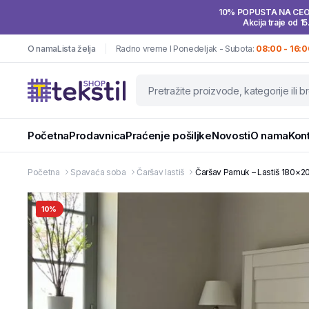
10% POPUSTA NA CE
Akcija traje od 15
O nama
Lista želja
Radno vreme I Ponedeljak - Subota:
08:00 - 16:0
Početna
Prodavnica
Praćenje pošiljke
Novosti
O nama
Kon
Početna
Spavaća soba
Čaršav lastiš
Čaršav Pamuk – Lastiš 180×20
10%