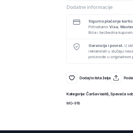
Dodatne informacije
Sigurno plaćanje karti
Prihvatamo
Visa
,
Maste
Brza i bezbedna kupovina
Garancija i povrat.
U skl
reklamirati u slučaju ne
proizvode u originalnom 
Dodaj to lista želja
Podel
Kategorije:
Čaršav lastiš
,
Spavaća so
MG-916