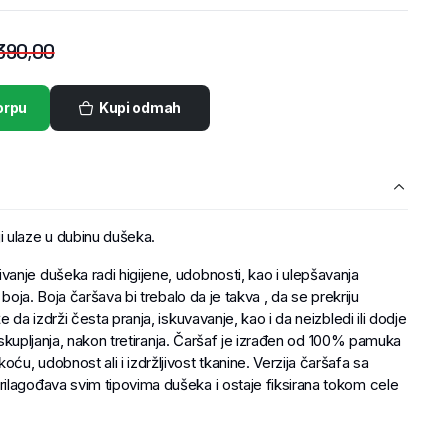
390,00
orpu
Kupi odmah
ulaze u dubinu dušeka.
anje dušeka radi higijene, udobnosti, kao i ulepšavanja
 boja. Boja čaršava bi trebalo da je takva , da se prekriju
 da izdrži česta pranja, iskuvavanje, kao i da neizbledi ili dodje
li skupljanja, nakon tretiranja. Čaršaf je izrađen od 100% pamuka
u, udobnost ali i izdržljivost tkanine. Verzija čaršafa sa
ilagođava svim tipovima dušeka i ostaje fiksirana tokom cele