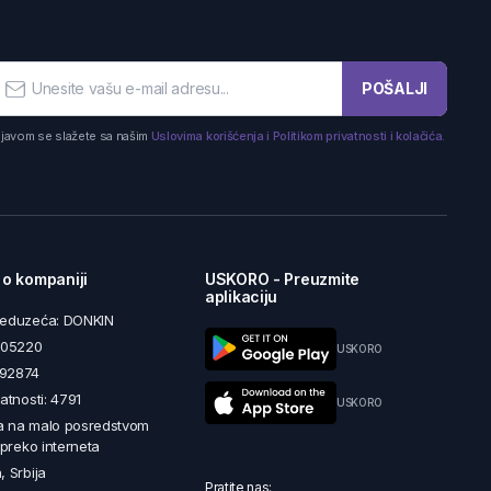
POŠALJI
ijavom se slažete sa našim
Uslovima korišćenja i Politikom privatnosti i kolačića.
 o kompaniji
USKORO - Preuzmite
aplikaciju
reduzeća: DONKIN
5605220
USKORO
492874
latnosti: 4791
USKORO
a na malo posredstvom
i preko interneta
, Srbija
Pratite nas: