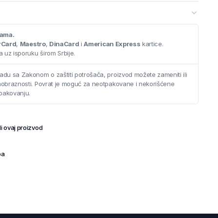
cama.
rCard
,
Maestro
,
DinaCard
i
American Express
kartice.
 uz isporuku širom Srbije.
adu sa Zakonom o zaštiti potrošača, proizvod možete zameniti ili
saobraznosti. Povrat je moguć za neotpakovane i nekorišćene
pakovanju.
i ovaj proizvod
ba