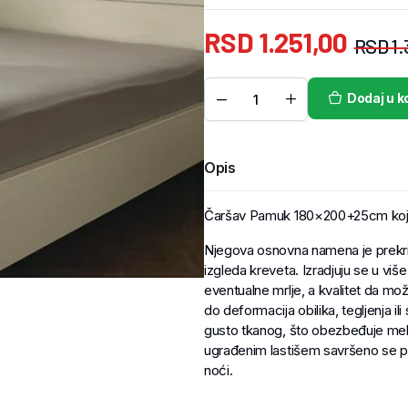
RSD
1.251,00
RSD
1.
Dodaj u k
Opis
Čaršav Pamuk 180×200+25cm koji 
Njegova osnovna namena je prekriv
izgleda kreveta. Izradjuju se u više
eventualne mrlje, a kvalitet da može
do deformacija obilika, tegljenja i
gusto tkanog, što obezbeđuje mekoć
ugrađenim lastišem savršeno se pr
noći.