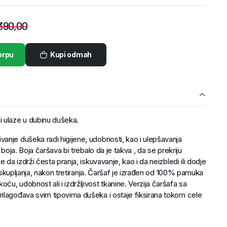
390,00
orpu
Kupi odmah
ulaze u dubinu dušeka.
anje dušeka radi higijene, udobnosti, kao i ulepšavanja
 boja. Boja čaršava bi trebalo da je takva , da se prekriju
 da izdrži česta pranja, iskuvavanje, kao i da neizbledi ili dodje
li skupljanja, nakon tretiranja. Čaršaf je izrađen od 100% pamuka
u, udobnost ali i izdržljivost tkanine. Verzija čaršafa sa
ilagođava svim tipovima dušeka i ostaje fiksirana tokom cele