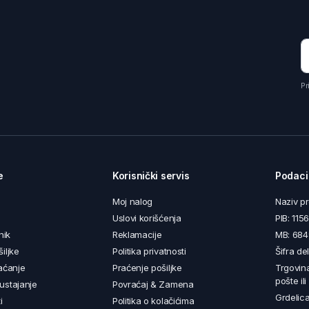
Pr
e
Korisnički servis
Podaci
Moj nalog
Naziv p
Uslovi korišćenja
PIB: 11
nik
Reklamacije
MB: 68
iljke
Politika privatnosti
Šifra de
aćanje
Praćenje pošiljke
Trgovin
pošte il
ustajanje
Povraćaj & Zamena
Grdelica
i
Politika o kolačićima