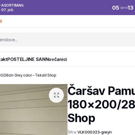
O ASORTIMAN.
05
13
dana
. 07. još:
0
takt
POSTELJINE SAN
Novčanici
0/28cm Grey color – Tekstil Shop
Čaršav Pamu
180×200/28c
Shop
Šifra:
VLK000323-greyn