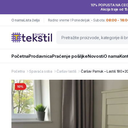
10% POPUSTA NA CE
Akcija traje od 15
O nama
Lista želja
Radno vreme I Ponedeljak - Subota:
08:00 - 16:0
Početna
Prodavnica
Praćenje pošiljke
Novosti
O nama
Kon
Početna
Spavaća soba
Čaršav lastiš
Čaršav Pamuk – Lastiš 180×20
10%