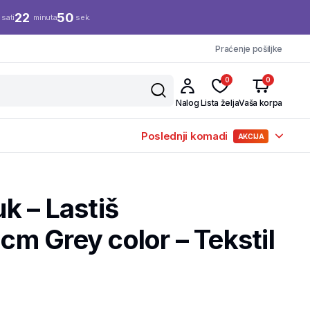
22
49
sati
minuta
sek.
Praćenje pošiljke
0
0
Nalog
Lista želja
Vaša korpa
Poslednji komadi
AKCIJA
k – Lastiš
m Grey color – Tekstil