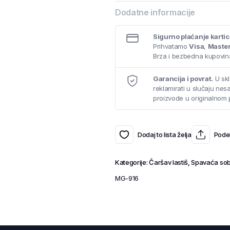
Dodatne informacije
Sigurno plaćanje karti
Prihvatamo
Visa
,
Maste
Brza i bezbedna kupovina
Garancija i povrat.
U skl
reklamirati u slučaju ne
proizvode u originalnom 
Dodaj to lista želja
Podel
Kategorije:
Čaršav lastiš
,
Spavaća so
MG-916