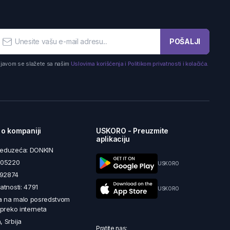
POŠALJI
ijavom se slažete sa našim
Uslovima korišćenja i Politikom privatnosti i kolačića.
 o kompaniji
USKORO - Preuzmite
aplikaciju
reduzeća: DONKIN
5605220
USKORO
492874
latnosti: 4791
USKORO
a na malo posredstvom
i preko interneta
, Srbija
Pratite nas: