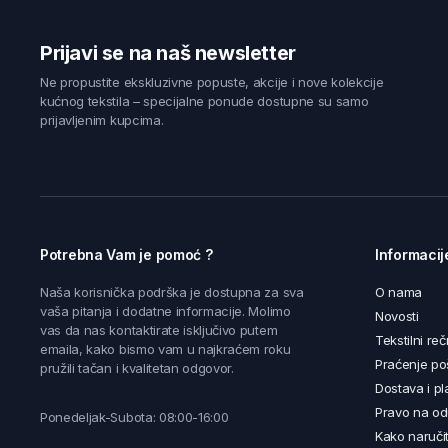
Prijavi se na naš newsletter
Ne propustite ekskluzivne popuste, akcije i nove kolekcije
kućnog tekstila – specijalne ponude dostupne su samo
prijavljenim kupcima.
Potrebna Vam je pomoć ?
Informacij
Naša korisnička podrška je dostupna za sva
O nama
vaša pitanja i dodatne informacije. Molimo
Novosti
vas da nas kontaktirate isključivo putem
Tekstilni reč
emaila, kako bismo vam u najkraćem roku
Praćenje poš
pružili tačan i kvalitetan odgovor.
Dostava i pl
Pravo na od
Ponedeljak-Subota: 08:00-16:00
Kako naručit