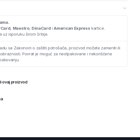
cama.
rCard
,
Maestro
,
DinaCard
i
American Express
kartice.
 uz isporuku širom Srbije.
adu sa Zakonom o zaštiti potrošača, proizvod možete zameniti ili
saobraznosti. Povrat je moguć za neotpakovane i nekorišćene
pakovanju.
i ovaj proizvod
ba