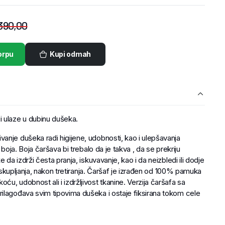
390,00
orpu
Kupi odmah
ulaze u dubinu dušeka.
anje dušeka radi higijene, udobnosti, kao i ulepšavanja
 boja. Boja čaršava bi trebalo da je takva , da se prekriju
 da izdrži česta pranja, iskuvavanje, kao i da neizbledi ili dodje
li skupljanja, nakon tretiranja. Čaršaf je izrađen od 100% pamuka
u, udobnost ali i izdržljivost tkanine. Verzija čaršafa sa
ilagođava svim tipovima dušeka i ostaje fiksirana tokom cele