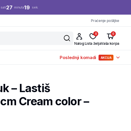
27
18
sati
minuta
sek.
Praćenje pošiljke
0
0
Nalog
Lista želja
Vaša korpa
Poslednji komadi
AKCIJA
k – Lastiš
m Cream color –