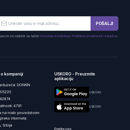
POŠALJI
ijavom se slažete sa našim
Uslovima korišćenja i Politikom privatnosti i kolačića.
 o kompaniji
USKORO - Preuzmite
aplikaciju
reduzeća: DONKIN
5605220
USKORO
492874
latnosti: 4791
USKORO
a na malo posredstvom
i preko interneta
, Srbija
Pratite nas: