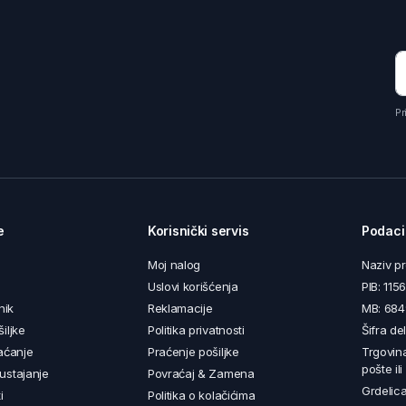
Pr
e
Korisnički servis
Podaci
Moj nalog
Naziv p
Uslovi korišćenja
PIB: 11
nik
Reklamacije
MB: 68
iljke
Politika privatnosti
Šifra de
aćanje
Praćenje pošiljke
Trgovin
pošte il
ustajanje
Povraćaj & Zamena
Grdelica
i
Politika o kolačićima