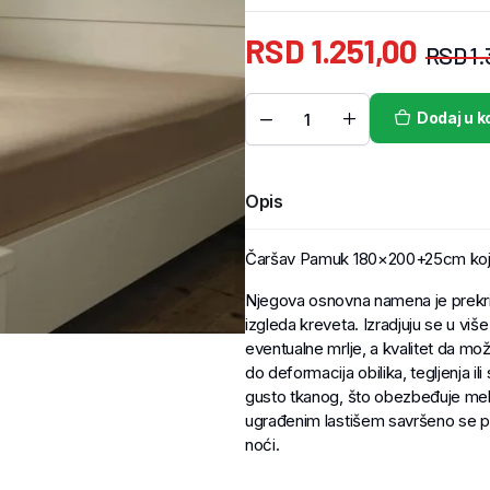
RSD
1.251,00
RSD
1.
Dodaj u k
Opis
Čaršav Pamuk 180×200+25cm koji 
Njegova osnovna namena je prekriv
izgleda kreveta. Izradjuju se u više
eventualne mrlje, a kvalitet da može
do deformacija obilika, tegljenja i
gusto tkanog, što obezbeđuje mekoć
ugrađenim lastišem savršeno se pr
noći.