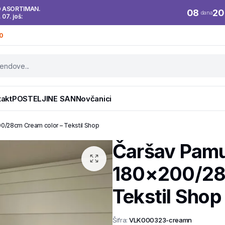
O ASORTIMAN.
08
20
dana
. 07. još:
0
takt
POSTELJINE SAN
Novčanici
00/28cm Cream color – Tekstil Shop
Čaršav Pamu
180×200/28c
Tekstil Shop
Šifra:
VLK000323-creamn