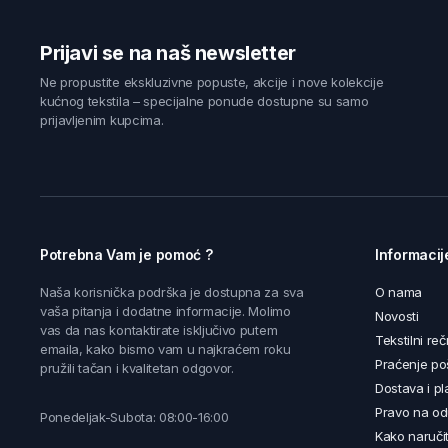
Prijavi se na naš newsletter
Ne propustite ekskluzivne popuste, akcije i nove kolekcije
kućnog tekstila – specijalne ponude dostupne su samo
prijavljenim kupcima.
Potrebna Vam je pomoć ?
Informacij
Naša korisnička podrška je dostupna za sva
O nama
vaša pitanja i dodatne informacije. Molimo
Novosti
vas da nas kontaktirate isključivo putem
Tekstilni reč
emaila, kako bismo vam u najkraćem roku
Praćenje poš
pružili tačan i kvalitetan odgovor.
Dostava i pl
Pravo na od
Ponedeljak-Subota: 08:00-16:00
Kako naručit