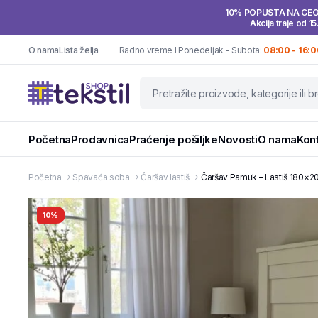
10% POPUSTA NA CE
Akcija traje od 15
O nama
Lista želja
Radno vreme I Ponedeljak - Subota:
08:00 - 16:0
Početna
Prodavnica
Praćenje pošiljke
Novosti
O nama
Kon
Početna
Spavaća soba
Čaršav lastiš
Čaršav Pamuk – Lastiš 180×2
10%