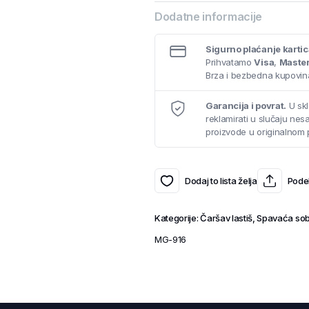
Dodatne informacije
Sigurno plaćanje karti
Prihvatamo
Visa
,
Maste
Brza i bezbedna kupovina
Garancija i povrat.
U skl
reklamirati u slučaju ne
proizvode u originalnom 
Dodaj to lista želja
Podel
Kategorije:
Čaršav lastiš
,
Spavaća so
MG-916