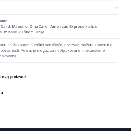
cama.
rCard
,
Maestro
,
DinaCard
i
American Express
kartice.
 uz isporuku širom Srbije.
adu sa Zakonom o zaštiti potrošača, proizvod možete zameniti ili
saobraznosti. Povrat je moguć za neotpakovane i nekorišćene
pakovanju.
i ovaj proizvod
ba