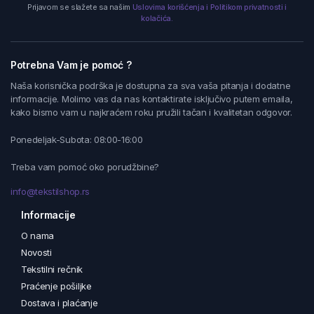
Prijavom se slažete sa našim
Uslovima korišćenja i Politikom privatnosti i
kolačića.
Potrebna Vam je pomoć ?
Naša korisnička podrška je dostupna za sva vaša pitanja i dodatne
informacije. Molimo vas da nas kontaktirate isključivo putem emaila,
kako bismo vam u najkraćem roku pružili tačan i kvalitetan odgovor.
Ponedeljak-Subota: 08:00-16:00
Treba vam pomoć oko porudžbine?
info@tekstilshop.rs
Informacije
O nama
Novosti
Tekstilni rečnik
Praćenje pošiljke
Dostava i plaćanje