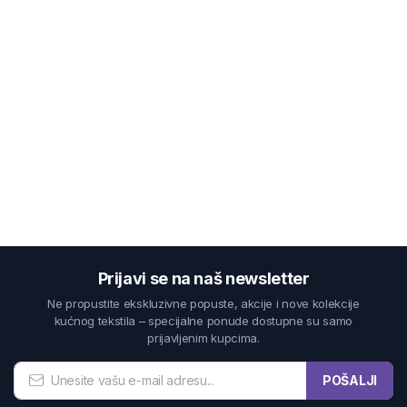
Prijavi se na naš newsletter
Ne propustite ekskluzivne popuste, akcije i nove kolekcije
kućnog tekstila – specijalne ponude dostupne su samo
prijavljenim kupcima.
POŠALJI