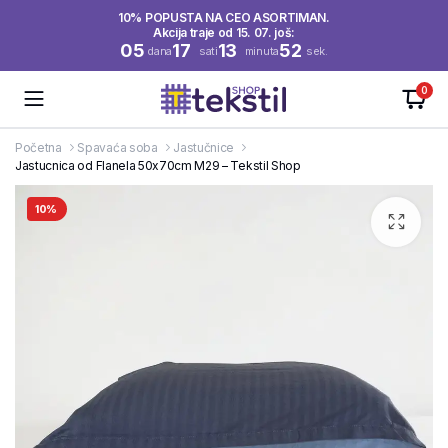
10% POPUSTA NA CEO ASORTIMAN.
Akcija traje od 15. 07. još:
05
17
13
51
dana
sati
minuta
sek.
0
Početna
Spavaća soba
Jastučnice
Jastucnica od Flanela 50x70cm M29 – Tekstil Shop
10%