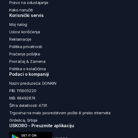
Pravo na odustajanje
Kako naručiti
Korisnički servis
Moj nalog
Uslovi korišćenja
Reklamacije
Politika privatnosti
Praćenje pošiljke
Povraćaj & Zamena
Politika o kolačićima
Podaci o kompaniji
Naziv preduzeća: DONKIN
PIB: 115605220
MB: 68492874
Šifra delatnosti: 4791
Trgovina na malo posredstvom pošte ili preko interneta
Grdelica, Srbija
USKORO - Preuzmite aplikaciju