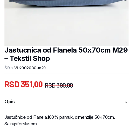
Jastucnica od Flanela 50x70cm M29
– Tekstil Shop
Šifra:
VLK002030-m29
RSD
351,00
RSD
390,00
Opis
Jastučnice od Flanela,100% pamuk, dimenzije 50×70cm.
Sa rajsferšlusom