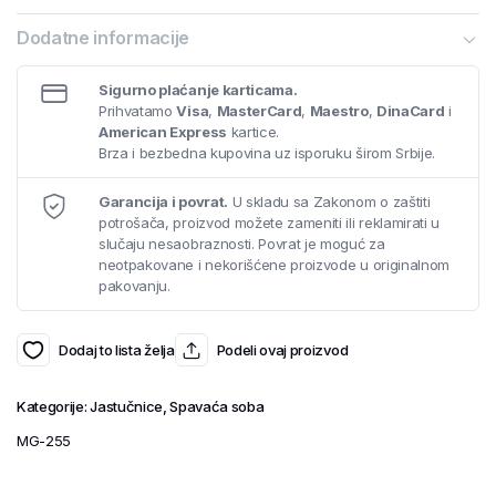
Dodatne informacije
Sigurno plaćanje karticama.
Prihvatamo
Visa
,
MasterCard
,
Maestro
,
DinaCard
i
American Express
kartice.
Brza i bezbedna kupovina uz isporuku širom Srbije.
Garancija i povrat.
U skladu sa Zakonom o zaštiti
potrošača, proizvod možete zameniti ili reklamirati u
slučaju nesaobraznosti. Povrat je moguć za
neotpakovane i nekorišćene proizvode u originalnom
pakovanju.
Dodaj to lista želja
Podeli ovaj proizvod
Kategorije:
Jastučnice
,
Spavaća soba
MG-255