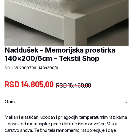
Naddušek – Memorijska prostirka
140×200/6cm – Tekstil Shop
Šifra:
VLK000796- 140x200/6
RSD
14.805,00
RSD
16.450,00
Opis
Mekan i elastičan, udoban i prilagodljiv temperaturnim razlikama
– dušek od memorijske pene debljine 6cm odvešće Vas u
carstvo snova. Težinu tela ravnomerno rasporedjuje i daje