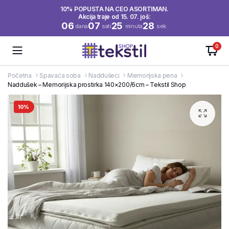
10% POPUSTA NA CEO ASORTIMAN.
Akcija traje od 15. 07. još:
06
07
25
28
dana
sati
minuta
sek.
0
Početna
Spavaća soba
Naddušeci
Memorijska pena
Naddušek – Memorijska prostirka 140×200/6cm – Tekstil Shop
10%