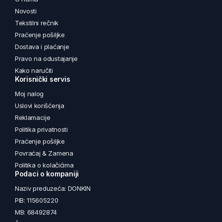
Novosti
Tekstilni rečnik
Praćenje pošiljke
Dostava i plaćanje
Pravo na odustajanje
Kako naručiti
Korisnički servis
Moj nalog
Uslovi korišćenja
Reklamacije
Politika privatnosti
Praćenje pošiljke
Povraćaj & Zamena
Politika o kolačićima
Podaci o kompaniji
Naziv preduzeća: DONKIN
PIB: 115605220
MB: 68492874