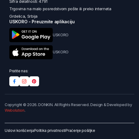
Šifra delatnosti: 4791
Trgovina na malo posredstvom pošte ili preko interneta
Grdelica, Srbija
USKORO - Preuzmite aplikaciju
USKORO
USKORO
Pratite nas:
Copyright © 2026. DONKIN. All Rights Reserved. Design & Developed by
Webolution
.
Uslovi korišćenja
Politika privatnosti
Praćenje pošiljke