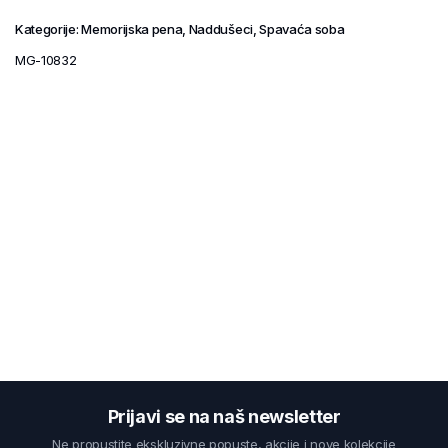
Kategorije:
Memorijska pena
,
Naddušeci
,
Spavaća soba
MG-10832
Prijavi se na naš newsletter
Ne propustite ekskluzivne popuste, akcije i nove kolekcije