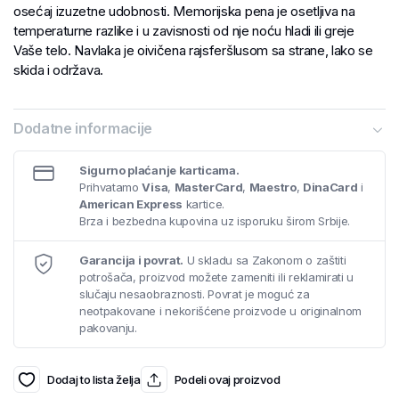
osećaj izuzetne udobnosti. Memorijska pena je osetljiva na
temperaturne razlike i u zavisnosti od nje noću hladi ili greje
Vaše telo. Navlaka je oivičena rajsferšlusom sa strane, lako se
skida i održava.
Dodatne informacije
Sigurno plaćanje karticama.
Prihvatamo
Visa
,
MasterCard
,
Maestro
,
DinaCard
i
American Express
kartice.
Brza i bezbedna kupovina uz isporuku širom Srbije.
Garancija i povrat.
U skladu sa Zakonom o zaštiti
potrošača, proizvod možete zameniti ili reklamirati u
slučaju nesaobraznosti. Povrat je moguć za
neotpakovane i nekorišćene proizvode u originalnom
pakovanju.
Dodaj to lista želja
Podeli ovaj proizvod