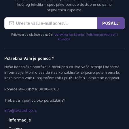
kućnog tekstila – specijalne ponude dostupne su samo
prijavljenim kupcima.
POŠALJI
Prijavom se slažete sa našim
Uslovima korišćenja i Politikom privatnosti i
kolačića.
Potrebna Vam je pomoć ?
Naša korisnička podrška je dostupna za sva vaša pitanja i dodatne
informacije. Molimo vas da nas kontaktirate isključivo putem emaila,
kako bismo vam u najkraćem roku pružili tačan i kvalitetan odgovor.
Ponedeljak-Subota: 08:00-16:00
Treba vam pomoć oko porudžbine?
info@tekstilshop.rs
Informacije
O nama