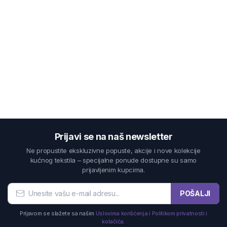
Prijavi se na naš newsletter
Ne propustite ekskluzivne popuste, akcije i nove kolekcije
kućnog tekstila – specijalne ponude dostupne su samo
prijavljenim kupcima.
POŠALJI
Prijavom se slažete sa našim
Uslovima korišćenja i Politikom privatnosti i
kolačića.