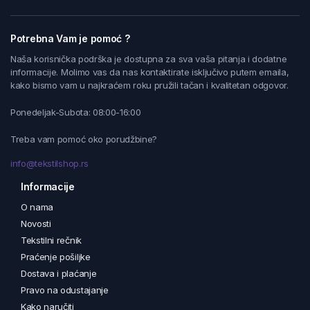
Potrebna Vam je pomoć ?
Naša korisnička podrška je dostupna za sva vaša pitanja i dodatne
informacije. Molimo vas da nas kontaktirate isključivo putem emaila,
kako bismo vam u najkraćem roku pružili tačan i kvalitetan odgovor.
Ponedeljak-Subota: 08:00-16:00
Treba vam pomoć oko porudžbine?
info@tekstilshop.rs
Informacije
O nama
Novosti
Tekstilni rečnik
Praćenje pošiljke
Dostava i plaćanje
Pravo na odustajanje
Kako naručiti