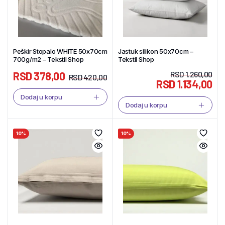
Peškir Stopalo WHITE 50x70cm
Jastuk silikon 50x70cm –
700g/m2 – Tekstil Shop
Tekstil Shop
RSD
378,00
RSD
1.260,00
RSD
420,00
RSD
1.134,00
Dodaj u korpu
Dodaj u korpu
10%
10%