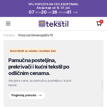
10% POPUSTA NA CEO ASORTIMAN.
Akcija traje od 15. 07. još:
07
20
26
40
dana
sati
minuta
sek.
0
Početna
Proizvod Dimenzija
50x70
Kućni tekstil za udoban i moderan dom
Pamučna posteljina,
prekrivači i kućni tekstil po
odličnim cenama.
Akcijske cene za pamučnu posteljinu i kućni
tekstil.
Pogledaj ponudu