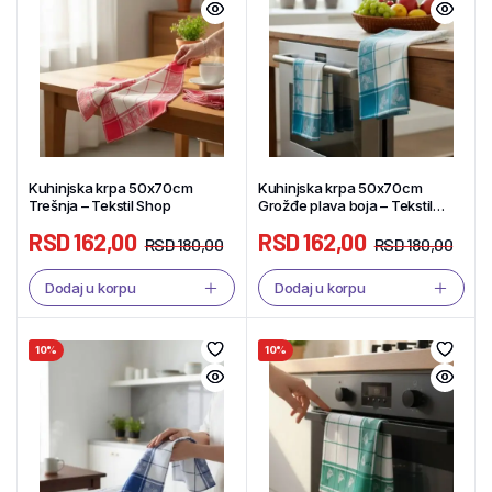
Kuhinjska krpa 50x70cm
Kuhinjska krpa 50x70cm
Trešnja – Tekstil Shop
Grožđe plava boja – Tekstil
Shop
RSD
162,00
RSD
162,00
RSD
180,00
RSD
180,00
Dodaj u korpu
Dodaj u korpu
10%
10%