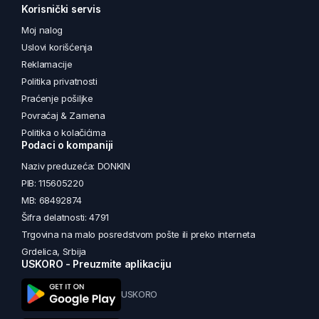
Korisnički servis
Moj nalog
Uslovi korišćenja
Reklamacije
Politika privatnosti
Praćenje pošiljke
Povraćaj & Zamena
Politika o kolačićima
Podaci o kompaniji
Naziv preduzeća: DONKIN
PIB: 115605220
MB: 68492874
Šifra delatnosti: 4791
Trgovina na malo posredstvom pošte ili preko interneta
Grdelica, Srbija
USKORO - Preuzmite aplikaciju
USKORO