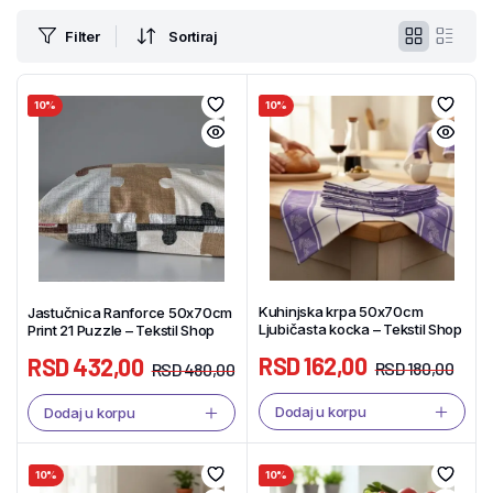
Filter
Sortiraj
10%
10%
Kuhinjska krpa 50x70cm
Jastučnica Ranforce 50x70cm
Ljubičasta kocka – Tekstil Shop
Print 21 Puzzle – Tekstil Shop
RSD
162,00
RSD
432,00
RSD
180,00
RSD
480,00
Dodaj u korpu
Dodaj u korpu
10%
10%