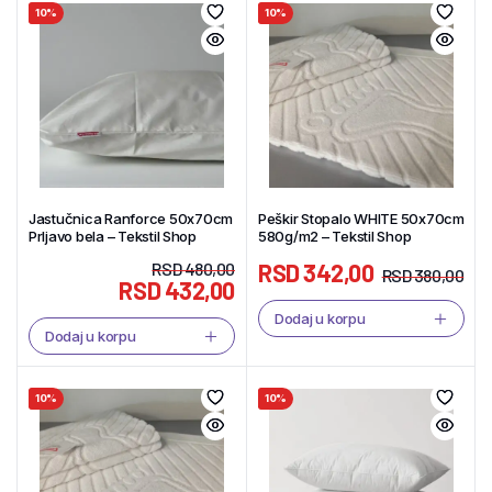
10%
10%
Jastučnica Ranforce 50x70cm
Peškir Stopalo WHITE 50x70cm
Prljavo bela – Tekstil Shop
580g/m2 – Tekstil Shop
RSD
480,00
RSD
342,00
RSD
380,00
RSD
432,00
Dodaj u korpu
Dodaj u korpu
10%
10%