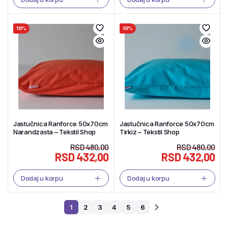
10%
10%
Jastučnica Ranforce 50x70cm
Jastučnica Ranforce 50x70cm
Narandzasta – Tekstil Shop
Tirkiz – Tekstil Shop
RSD
480,00
RSD
480,00
RSD
432,00
RSD
432,00
Dodaj u korpu
Dodaj u korpu
1
2
3
4
5
6