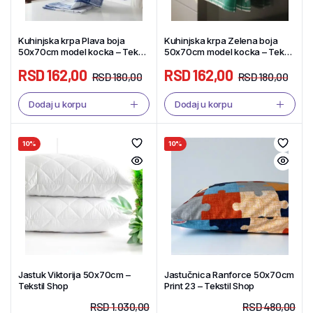
Kuhinjska krpa Plava boja
Kuhinjska krpa Zelena boja
50x70cm model kocka – Tekstil
50x70cm model kocka – Tekstil
Shop
Shop
RSD
162,00
RSD
162,00
RSD
180,00
RSD
180,00
Dodaj u korpu
Dodaj u korpu
10%
10%
Jastuk Viktorija 50x70cm –
Jastučnica Ranforce 50x70cm
Tekstil Shop
Print 23 – Tekstil Shop
RSD
1.030,00
RSD
480,00