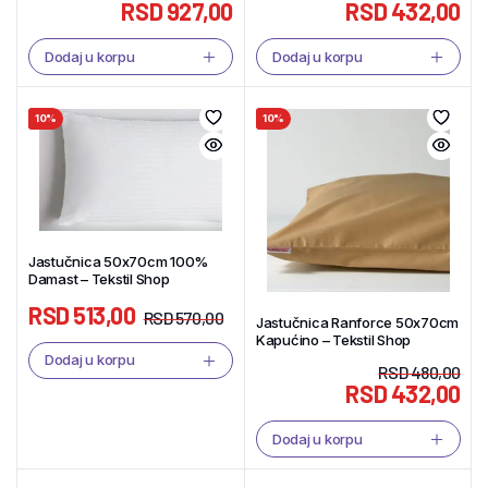
RSD
927,00
RSD
432,00
Dodaj u korpu
Dodaj u korpu
10%
10%
Jastučnica 50x70cm 100%
Damast – Tekstil Shop
RSD
513,00
RSD
570,00
Jastučnica Ranforce 50x70cm
Kapućino – Tekstil Shop
Dodaj u korpu
RSD
480,00
RSD
432,00
Dodaj u korpu