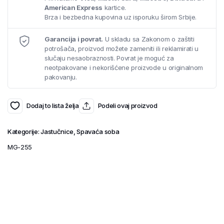
American Express
kartice.
Brza i bezbedna kupovina uz isporuku širom Srbije.
Garancija i povrat.
U skladu sa Zakonom o zaštiti
potrošača, proizvod možete zameniti ili reklamirati u
slučaju nesaobraznosti. Povrat je moguć za
neotpakovane i nekorišćene proizvode u originalnom
pakovanju.
Dodaj to lista želja
Podeli ovaj proizvod
Kategorije:
Jastučnice
,
Spavaća soba
MG-255