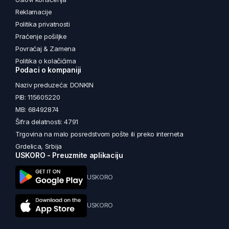
Reklamacije
Politika privatnosti
Praćenje pošiljke
Povraćaj & Zamena
Politika o kolačićima
Podaci o kompaniji
Naziv preduzeća: DONKIN
PIB: 115605220
MB: 68492874
Šifra delatnosti: 4791
Trgovina na malo posredstvom pošte ili preko interneta
Grdelica, Srbija
USKORO - Preuzmite aplikaciju
USKORO
USKORO