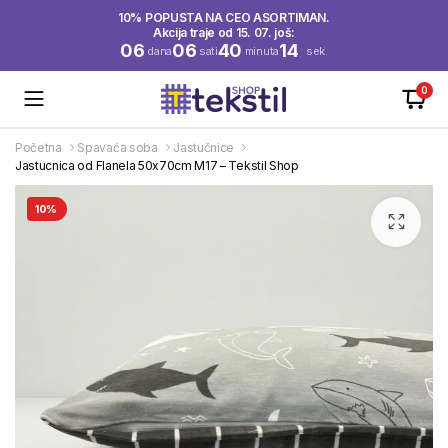
10% POPUSTA NA CEO ASORTIMAN.
Akcija traje od 15. 07. još:
06
06
40
14
dana
sati
minuta
sek.
0
Početna
Spavaća soba
Jastučnice
Jastucnica od Flanela 50x70cm M17 – Tekstil Shop
10%