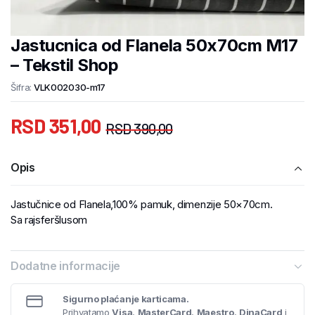
Jastucnica od Flanela 50x70cm M17
– Tekstil Shop
Šifra:
VLK002030-m17
RSD
351,00
RSD
390,00
Opis
Jastučnice od Flanela,100% pamuk, dimenzije 50×70cm.
Sa rajsferšlusom
Dodatne informacije
Sigurno plaćanje karticama.
Prihvatamo
Visa
,
MasterCard
,
Maestro
,
DinaCard
i