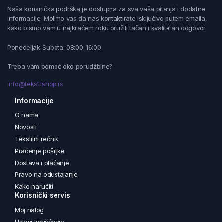
Naša korisnička podrška je dostupna za sva vaša pitanja i dodatne
informacije. Molimo vas da nas kontaktirate isključivo putem emaila,
kako bismo vam u najkraćem roku pružili tačan i kvalitetan odgovor.
Ponedeljak-Subota: 08:00-16:00
Treba vam pomoć oko porudžbine?
info@tekstilshop.rs
Informacije
O nama
Novosti
Tekstilni rečnik
Praćenje pošiljke
Dostava i plaćanje
Pravo na odustajanje
Kako naručiti
Korisnički servis
Moj nalog
Uslovi korišćenja