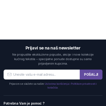
Prijavi se na naš newsletter
Ne propustite ekskluzivne popuste, akcije i nove kolekcije
kućnog tekstila – specijalne ponude dostupne su samo
prijavljenim kupcima.
POŠALJI
Prijavom se slažete sa našim
Uslovima korišćenja i Politikom privatnosti i
kolačića.
Potrebna Vam je pomoć ?