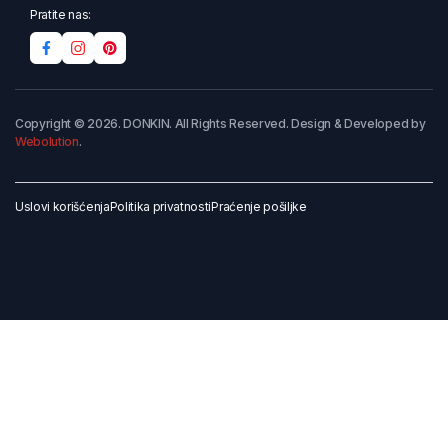
Pratite nas:
Copyright © 2026. DONKIN. All Rights Reserved. Design & Developed by
Webolution
.
Uslovi korišćenja
Politika privatnosti
Praćenje pošiljke
Dodaj u korpu
Kupi odmah