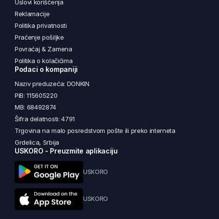
Uslovi korišćenja
Reklamacije
Politika privatnosti
Praćenje pošiljke
Povraćaj & Zamena
Politika o kolačićima
Podaci o kompaniji
Naziv preduzeća: DONKIN
PIB: 115605220
MB: 68492874
Šifra delatnosti: 4791
Trgovina na malo posredstvom pošte ili preko interneta
Grdelica, Srbija
USKORO - Preuzmite aplikaciju
USKORO
USKORO