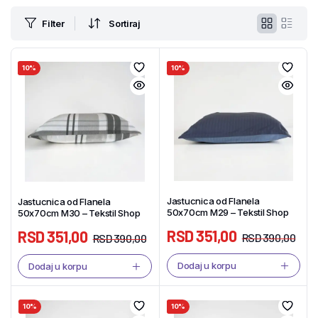
Filter
Sortiraj
10%
10%
Jastucnica od Flanela
Jastucnica od Flanela
50x70cm M29 – Tekstil Shop
50x70cm M30 – Tekstil Shop
RSD
351,00
RSD
351,00
RSD
390,00
RSD
390,00
Dodaj u korpu
Dodaj u korpu
10%
10%