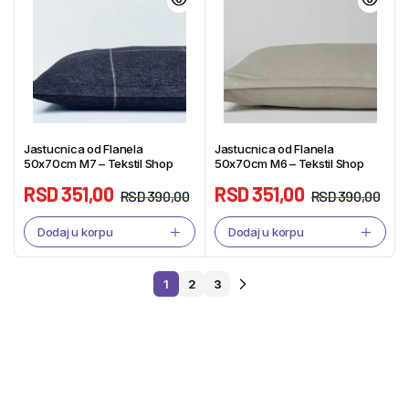
Jastucnica od Flanela
Jastucnica od Flanela
50x70cm M7 – Tekstil Shop
50x70cm M6 – Tekstil Shop
RSD
351,00
RSD
351,00
RSD
390,00
RSD
390,00
Dodaj u korpu
Dodaj u korpu
1
2
3