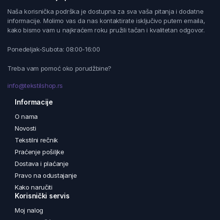
Naša korisnička podrška je dostupna za sva vaša pitanja i dodatne
informacije. Molimo vas da nas kontaktirate isključivo putem emaila,
kako bismo vam u najkraćem roku pružili tačan i kvalitetan odgovor.
Ponedeljak-Subota: 08:00-16:00
Treba vam pomoć oko porudžbine?
info@tekstilshop.rs
Informacije
O nama
Novosti
Tekstilni rečnik
Praćenje pošiljke
Dostava i plaćanje
Pravo na odustajanje
Kako naručiti
Korisnički servis
Moj nalog