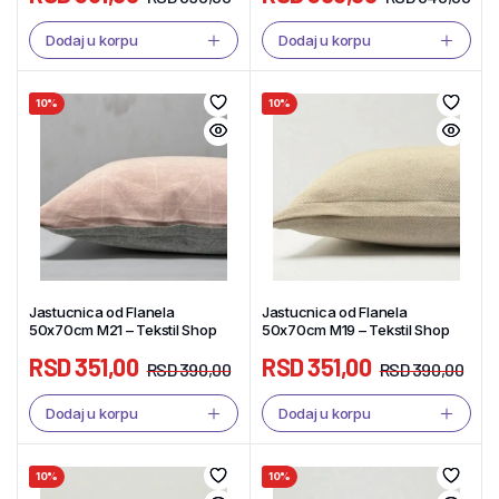
Dodaj u korpu
Dodaj u korpu
10%
10%
Jastucnica od Flanela
Jastucnica od Flanela
50x70cm M21 – Tekstil Shop
50x70cm M19 – Tekstil Shop
RSD
351,00
RSD
351,00
RSD
390,00
RSD
390,00
Dodaj u korpu
Dodaj u korpu
10%
10%