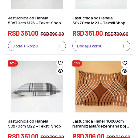
Jastucnica od Flanela
Jastucnica od Flanela
50x70cm M26 – Tekstil Shop
50x70cm M23 – Tekstil Shop
RSD
351,00
RSD
351,00
RSD
390,00
RSD
390,00
Dodaj u korpu
Dodaj u korpu
10%
10%
Jastucnica od Flanela
Jastucnica Flanel 40x60cm
50x70cm M22 – Tekstil Shop
Narandzasta/dezenirana boja
– Tekstil Shop
RSD
351,00
RSD
306,00
RSD
390,00
RSD
340,00