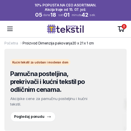
10% POPUSTA NA CEO ASORTIMAN.
Akcija traje od 15. 07. još:
05
18
01
41
dana
sati
minuta
sek.
0
Početna
Proizvod Dimenzija pakovanja
20 x 21 x 1 cm
Kućni tekstil za udoban i moderan dom
Pamučna posteljina,
prekrivači i kućni tekstil po
odličnim cenama.
Akcijske cene za pamučnu posteljinu i kućni
tekstil.
Pogledaj ponudu