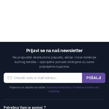
Prijavi se na naš newsletter
Ne propustite ekskluzivne popuste, akcije i nove kolekcije
kućnog tekstila – specijalne ponude dostupne su samo
prijavljenim kupcima.
POŠALJI
Prijavom se slažete sa našim
Uslovima korišćenja i Politikom privatnosti i
kolačića.
Potrebna Vam je pomoć ?