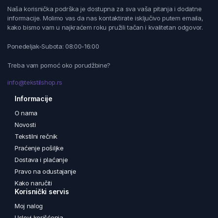
Naša korisnička podrška je dostupna za sva vaša pitanja i dodatne
informacije. Molimo vas da nas kontaktirate isključivo putem emaila,
kako bismo vam u najkraćem roku pružili tačan i kvalitetan odgovor.
Ponedeljak-Subota: 08:00-16:00
Treba vam pomoć oko porudžbine?
info@tekstilshop.rs
Informacije
O nama
Novosti
Tekstilni rečnik
Praćenje pošiljke
Dostava i plaćanje
Pravo na odustajanje
Kako naručiti
Korisnički servis
Moj nalog
Uslovi korišćenja