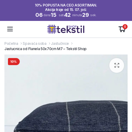
10% POPUSTA NA CEO ASORTIMAN.
Akcija traje od 15. 07. još:
06
15
42
29
dana
sati
minuta
sek.
0
Početna
Spavaća soba
Jastučnice
Jastucnica od Flanela 50x70cm M7 – Tekstil Shop
10%