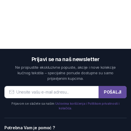
Prijavi se na naš newsletter
Ne propustite ekskluzivne popuste, akcije i nove kolekcije
kućnog tekstila – specijalne ponude dostupne su samo
prijavljenim kupcima.
POŠALJI
Prijavom se slažete sa našim
Uslovima korišćenja i Politikom privatnosti i
kolačića.
Potrebna Vam je pomoć ?