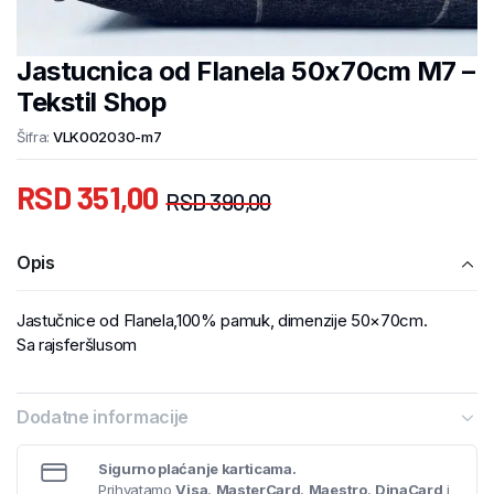
Jastucnica od Flanela 50x70cm M7 –
Tekstil Shop
Šifra:
VLK002030-m7
RSD
351,00
RSD
390,00
Opis
Jastučnice od Flanela,100% pamuk, dimenzije 50×70cm.
Sa rajsferšlusom
Dodatne informacije
Sigurno plaćanje karticama.
Prihvatamo
Visa
,
MasterCard
,
Maestro
,
DinaCard
i