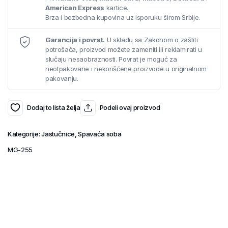
American Express
kartice.
Brza i bezbedna kupovina uz isporuku širom Srbije.
Garancija i povrat.
U skladu sa Zakonom o zaštiti
potrošača, proizvod možete zameniti ili reklamirati u
slučaju nesaobraznosti. Povrat je moguć za
neotpakovane i nekorišćene proizvode u originalnom
pakovanju.
Dodaj to lista želja
Podeli ovaj proizvod
Kategorije:
Jastučnice
,
Spavaća soba
MG-255