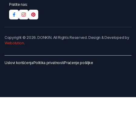
Pratite nas:
Copyright © 2026. DONKIN. All Rights Reserved. Design & Developed by
Webolution
.
Uslovi korišćenja
Politika privatnosti
Praćenje pošiljke
Dodaj u korpu
Kupi odmah