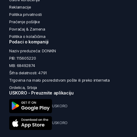
Reklamacije
Politika privatnosti
Praćenje pošiljke
Povraćaj & Zamena
Politika o kolačićima
Podaci o kompaniji
Naziv preduzeća: DONKIN
PIB: 115605220
MB: 68492874
Šifra delatnosti: 4791
Trgovina na malo posredstvom pošte ili preko interneta
Grdelica, Srbija
USKORO - Preuzmite aplikaciju
USKORO
USKORO