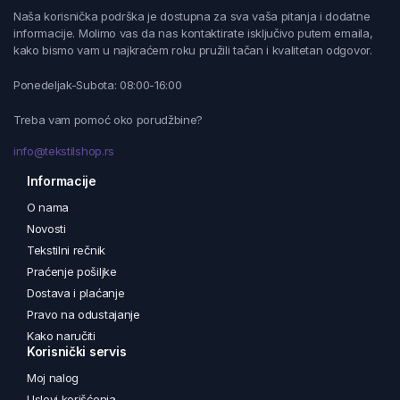
Naša korisnička podrška je dostupna za sva vaša pitanja i dodatne
informacije. Molimo vas da nas kontaktirate isključivo putem emaila,
kako bismo vam u najkraćem roku pružili tačan i kvalitetan odgovor.
Ponedeljak-Subota: 08:00-16:00
Treba vam pomoć oko porudžbine?
info@tekstilshop.rs
Informacije
O nama
Novosti
Tekstilni rečnik
Praćenje pošiljke
Dostava i plaćanje
Pravo na odustajanje
Kako naručiti
Korisnički servis
Moj nalog
Uslovi korišćenja