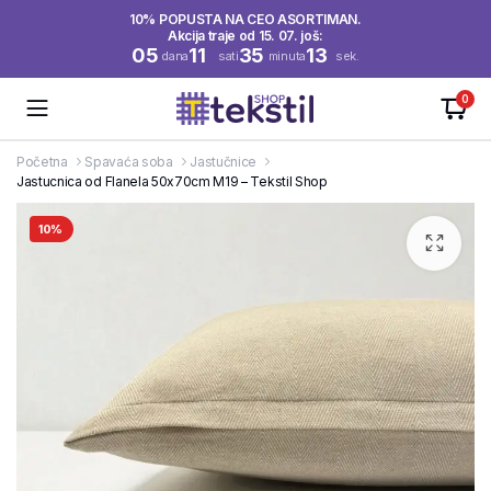
10% POPUSTA NA CEO ASORTIMAN.
Akcija traje od 15. 07. još:
05
11
35
13
dana
sati
minuta
sek.
0
Početna
Spavaća soba
Jastučnice
Jastucnica od Flanela 50x70cm M19 – Tekstil Shop
10%