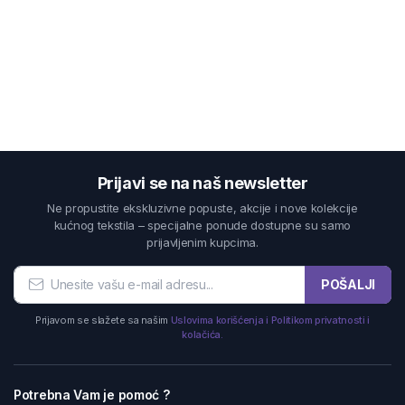
Prijavi se na naš newsletter
Ne propustite ekskluzivne popuste, akcije i nove kolekcije
kućnog tekstila – specijalne ponude dostupne su samo
prijavljenim kupcima.
POŠALJI
Prijavom se slažete sa našim
Uslovima korišćenja i Politikom privatnosti i
kolačića.
Potrebna Vam je pomoć ?