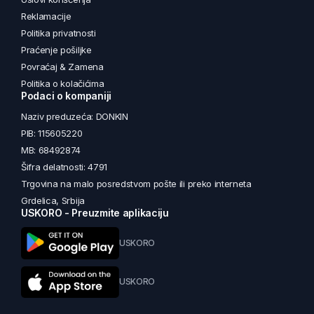
Reklamacije
Politika privatnosti
Praćenje pošiljke
Povraćaj & Zamena
Politika o kolačićima
Podaci o kompaniji
Naziv preduzeća: DONKIN
PIB: 115605220
MB: 68492874
Šifra delatnosti: 4791
Trgovina na malo posredstvom pošte ili preko interneta
Grdelica, Srbija
USKORO - Preuzmite aplikaciju
USKORO
USKORO