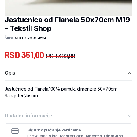
Jastucnica od Flanela 50x70cm M19
– Tekstil Shop
Šifra:
VLK002030-m19
RSD
351,00
RSD
390,00
Opis
Jastučnice od Flanela,100% pamuk, dimenzije 50×70cm.
Sa rajsferšlusom
Dodatne informacije
Sigurno plaćanje karticama.
Prihvatamo
Visa
,
MasterCard
,
Maestro
,
DinaCard
i