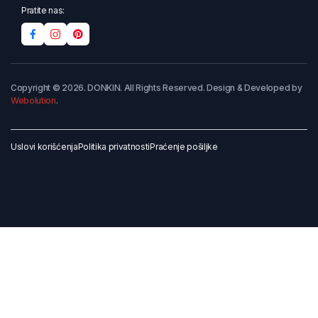
Pratite nas:
Copyright © 2026. DONKIN. All Rights Reserved. Design & Developed by
Webolution
.
Uslovi korišćenja
Politika privatnosti
Praćenje pošiljke
Dodaj u korpu
Kupi odmah