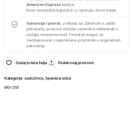
American Express
kartice.
Brza i bezbedna kupovina uz isporuku širom Srbije.
Garancija i povrat.
U skladu sa Zakonom o zaštiti
potrošača, proizvod možete zameniti ili reklamirati u
slučaju nesaobraznosti. Povrat je moguć za
neotpakovane i nekorišćene proizvode u originalnom
pakovanju.
Dodaj to lista želja
Podeli ovaj proizvod
Kategorije:
Jastučnice
,
Spavaća soba
MG-255