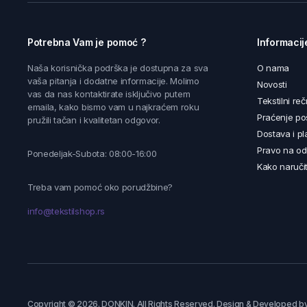
Potrebna Vam je pomoć ?
Informacij
Naša korisnička podrška je dostupna za sva
O nama
vaša pitanja i dodatne informacije. Molimo
Novosti
vas da nas kontaktirate isključivo putem
Tekstilni reč
emaila, kako bismo vam u najkraćem roku
Praćenje poš
pružili tačan i kvalitetan odgovor.
Dostava i pl
Pravo na od
Ponedeljak-Subota: 08:00-16:00
Kako naručit
Treba vam pomoć oko porudžbine?
info@tekstilshop.rs
Copyright © 2026. DONKIN. All Rights Reserved. Design & Developed b