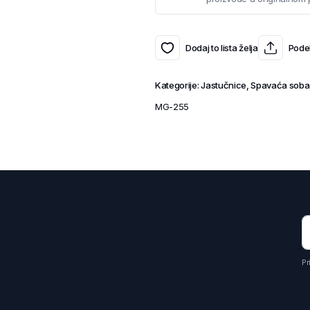
Dodaj to lista želja
Podel
Kategorije:
Jastučnice
,
Spavaća soba
MG-255
Pr