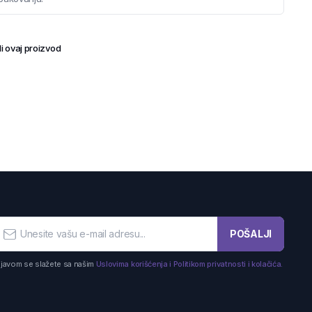
i ovaj proizvod
POŠALJI
ijavom se slažete sa našim
Uslovima korišćenja i Politikom privatnosti i kolačića.