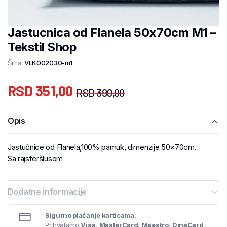
Jastucnica od Flanela 50x70cm M1 –
Tekstil Shop
Šifra:
VLK002030-m1
RSD
351,00
RSD
390,00
Opis
Jastučnice od Flanela,100% pamuk, dimenzije 50×70cm.
Sa rajsferšlusom
Dodatne informacije
Sigurno plaćanje karticama.
Prihvatamo
Visa
,
MasterCard
,
Maestro
,
DinaCard
i