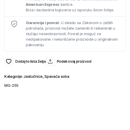
American Express
kartice.
Brza i bezbedna kupovina uz isporuku širom Srbije.
Garancija i povrat.
U skladu sa Zakonom o zaštiti
potrošača, proizvod možete zameniti ili reklamirati u
slučaju nesaobraznosti. Povrat je moguć za
neotpakovane i nekorišćene proizvode u originalnom
pakovanju.
Dodaj to lista želja
Podeli ovaj proizvod
Kategorije:
Jastučnice
,
Spavaća soba
MG-255