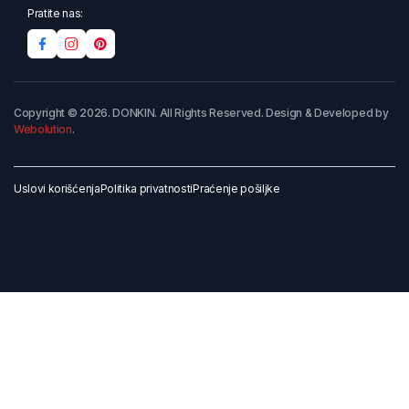
Pratite nas:
Copyright © 2026. DONKIN. All Rights Reserved. Design & Developed by
Webolution
.
Uslovi korišćenja
Politika privatnosti
Praćenje pošiljke
Dodaj u korpu
Kupi odmah