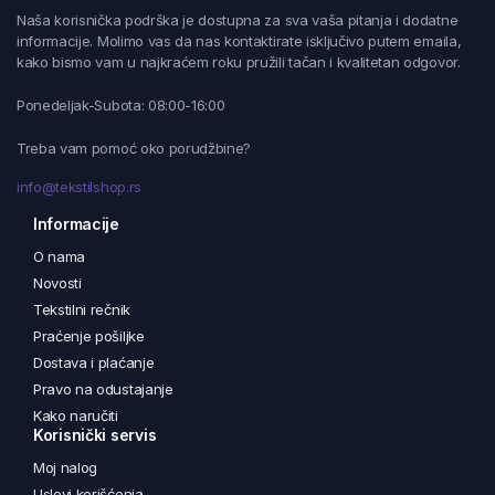
Naša korisnička podrška je dostupna za sva vaša pitanja i dodatne
informacije. Molimo vas da nas kontaktirate isključivo putem emaila,
kako bismo vam u najkraćem roku pružili tačan i kvalitetan odgovor.
Ponedeljak-Subota: 08:00-16:00
Treba vam pomoć oko porudžbine?
info@tekstilshop.rs
Informacije
O nama
Novosti
Tekstilni rečnik
Praćenje pošiljke
Dostava i plaćanje
Pravo na odustajanje
Kako naručiti
Korisnički servis
Moj nalog
Uslovi korišćenja