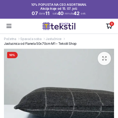
10% POPUSTA NA CEO ASORTIMAN.
Akcija traje od 15. 07. još:
07
11
40
42
dana
sati
minuta
sek.
0
Početna
Spavaća soba
Jastučnice
Jastucnica od Flanela 50x70cm M1 – Tekstil Shop
10%