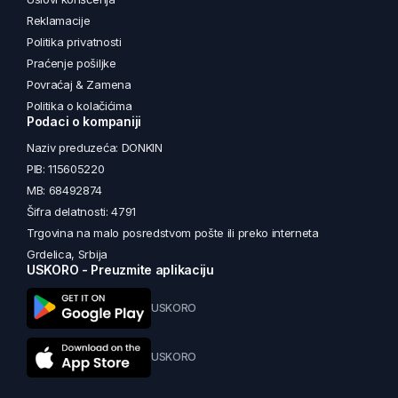
Reklamacije
Politika privatnosti
Praćenje pošiljke
Povraćaj & Zamena
Politika o kolačićima
Podaci o kompaniji
Naziv preduzeća: DONKIN
PIB: 115605220
MB: 68492874
Šifra delatnosti: 4791
Trgovina na malo posredstvom pošte ili preko interneta
Grdelica, Srbija
USKORO - Preuzmite aplikaciju
USKORO
USKORO