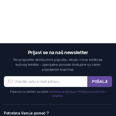
Prijavi se na naš newsletter
Ne propustite ekskluzivne popuste, akcije i nove kolekcije
kućnog tekstila – specijalne ponude dostupne su samo
prijavljenim kupcima.
POŠALJI
Prijavom se slažete sa našim
Uslovima korišćenja i Politikom privatnosti i
kolačića.
Potrebna Vam je pomoć ?