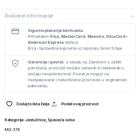
Dodatne informacije
Sigurno plaćanje karticama.
Prihvatamo
Visa
,
MasterCard
,
Maestro
,
DinaCard
i
American Express
kartice.
Brza i bezbedna kupovina uz isporuku širom Srbije.
Garancija i povrat.
U skladu sa Zakonom o zaštiti
potrošača, proizvod možete zameniti ili reklamirati u
slučaju nesaobraznosti. Povrat je moguć za
neotpakovane i nekorišćene proizvode u originalnom
pakovanju.
Dodaj to lista želja
Podeli ovaj proizvod
Kategorije:
Jastučnice
,
Spavaća soba
MG-376