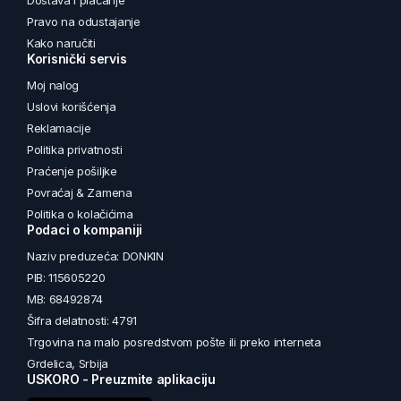
Dostava i plaćanje
Pravo na odustajanje
Kako naručiti
Korisnički servis
Moj nalog
Uslovi korišćenja
Reklamacije
Politika privatnosti
Praćenje pošiljke
Povraćaj & Zamena
Politika o kolačićima
Podaci o kompaniji
Naziv preduzeća: DONKIN
PIB: 115605220
MB: 68492874
Šifra delatnosti: 4791
Trgovina na malo posredstvom pošte ili preko interneta
Grdelica, Srbija
USKORO - Preuzmite aplikaciju