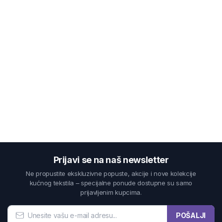
Prijavi se na naš newsletter
Ne propustite ekskluzivne popuste, akcije i nove kolekcije
kućnog tekstila – specijalne ponude dostupne su samo
prijavljenim kupcima.
POŠALJI