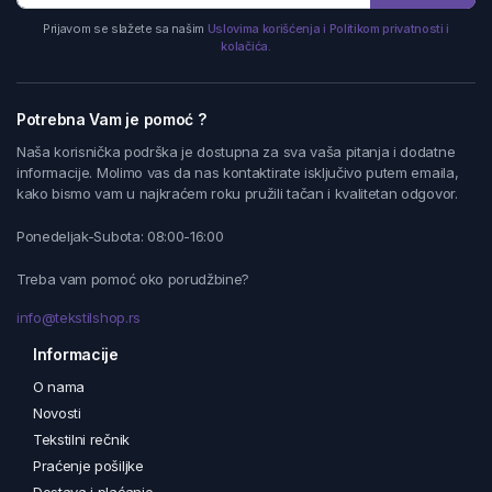
Prijavom se slažete sa našim
Uslovima korišćenja i Politikom privatnosti i
kolačića.
Potrebna Vam je pomoć ?
Naša korisnička podrška je dostupna za sva vaša pitanja i dodatne
informacije. Molimo vas da nas kontaktirate isključivo putem emaila,
kako bismo vam u najkraćem roku pružili tačan i kvalitetan odgovor.
Ponedeljak-Subota: 08:00-16:00
Treba vam pomoć oko porudžbine?
info@tekstilshop.rs
Informacije
O nama
Novosti
Tekstilni rečnik
Praćenje pošiljke