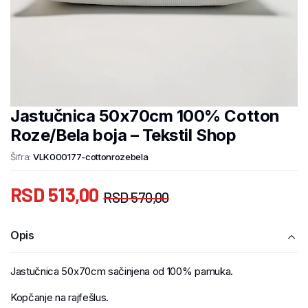
Jastučnica 50x70cm 100% Cotton
Roze/Bela boja – Tekstil Shop
Šifra:
VLK000177-cottonrozebela
RSD
513,00
RSD
570,00
Opis
Jastučnica 50x70cm sačinjena od 100% pamuka.
Kopčanje na rajfešlus.