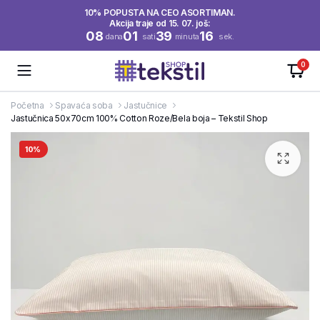
10% POPUSTA NA CEO ASORTIMAN.
Akcija traje od 15. 07. još:
08
01
39
16
dana
sati
minuta
sek.
0
Početna
Spavaća soba
Jastučnice
Jastučnica 50x70cm 100% Cotton Roze/Bela boja – Tekstil Shop
10%