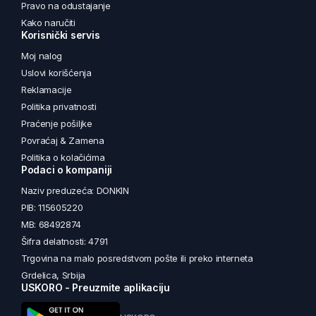
Pravo na odustajanje
Kako naručiti
Korisnički servis
Moj nalog
Uslovi korišćenja
Reklamacije
Politika privatnosti
Praćenje pošiljke
Povraćaj & Zamena
Politika o kolačićima
Podaci o kompaniji
Naziv preduzeća: DONKIN
PIB: 115605220
MB: 68492874
Šifra delatnosti: 4791
Trgovina na malo posredstvom pošte ili preko interneta
Grdelica, Srbija
USKORO - Preuzmite aplikaciju