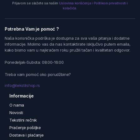
Prijavom se slažete sa našim
Uslovima korišćenja i Politikom privatnosti i
kolačića.
Potrebna Vam je pomoć ?
Naša korisnička podrška je dostupna za sva vaša pitanja i dodatne
informacije. Molimo vas da nas kontaktirate isključivo putem emaila,
kako bismo vam u najkraćem roku pružili tačan i kvalitetan odgovor.
Ponedeljak-Subota: 08:00-16:00
Treba vam pomoć oko porudžbine?
info@tekstilshop.rs
Informacije
O nama
Novosti
Tekstilni rečnik
Praćenje pošiljke
Dostava i plaćanje