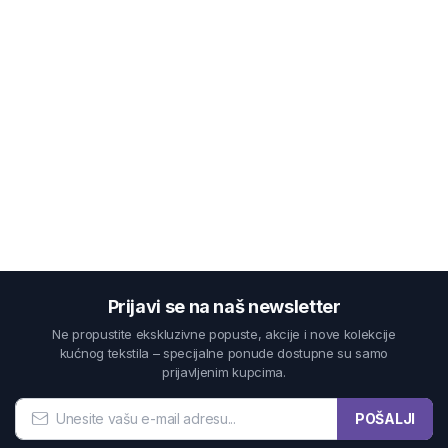
Prijavi se na naš newsletter
Ne propustite ekskluzivne popuste, akcije i nove kolekcije
kućnog tekstila – specijalne ponude dostupne su samo
prijavljenim kupcima.
POŠALJI