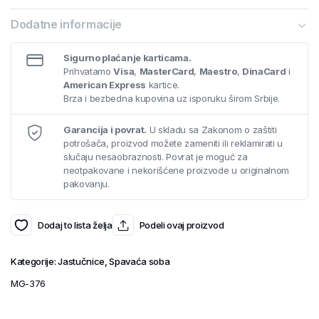
Dodatne informacije
Sigurno plaćanje karticama.
Prihvatamo
Visa
,
MasterCard
,
Maestro
,
DinaCard
i
American Express
kartice.
Brza i bezbedna kupovina uz isporuku širom Srbije.
Garancija i povrat.
U skladu sa Zakonom o zaštiti
potrošača, proizvod možete zameniti ili reklamirati u
slučaju nesaobraznosti. Povrat je moguć za
neotpakovane i nekorišćene proizvode u originalnom
pakovanju.
Dodaj to lista želja
Podeli ovaj proizvod
Kategorije:
Jastučnice
,
Spavaća soba
MG-376