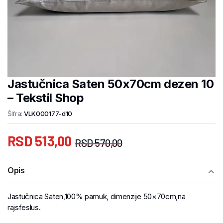
Jastučnica Saten 50x70cm dezen 10
– Tekstil Shop
Šifra:
VLK000177-d10
RSD
513,00
RSD
570,00
Opis
Jastučnica Saten,100% pamuk, dimenzije 50×70cm,na
rajsfeslus.