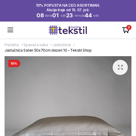
10% POPUSTA NA CEO ASORTIMAN.
Akcija traje od 15. 07. još:
08
01
23
44
dana
sati
minuta
sek.
0
Početna
Spavaća soba
Jastučnice
Jastučnica Saten 50x70cm dezen 10 – Tekstil Shop
10%