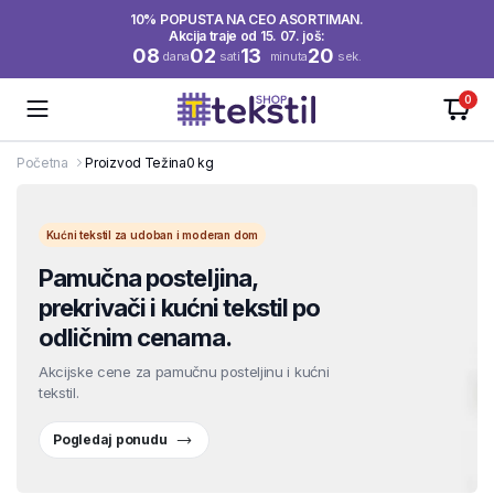
10% POPUSTA NA CEO ASORTIMAN.
Akcija traje od 15. 07. još:
08
02
13
20
dana
sati
minuta
sek.
0
Početna
Proizvod Težina
0 kg
Kućni tekstil za udoban i moderan dom
Pamučna posteljina,
prekrivači i kućni tekstil po
odličnim cenama.
Akcijske cene za pamučnu posteljinu i kućni
tekstil.
Pogledaj ponudu