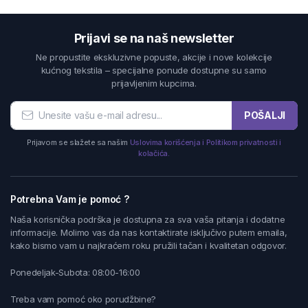
Prijavi se na naš newsletter
Ne propustite ekskluzivne popuste, akcije i nove kolekcije
kućnog tekstila – specijalne ponude dostupne su samo
prijavljenim kupcima.
POŠALJI
Prijavom se slažete sa našim
Uslovima korišćenja i Politikom privatnosti i
kolačića.
Potrebna Vam je pomoć ?
Naša korisnička podrška je dostupna za sva vaša pitanja i dodatne
informacije. Molimo vas da nas kontaktirate isključivo putem emaila,
kako bismo vam u najkraćem roku pružili tačan i kvalitetan odgovor.
Ponedeljak-Subota: 08:00-16:00
Treba vam pomoć oko porudžbine?