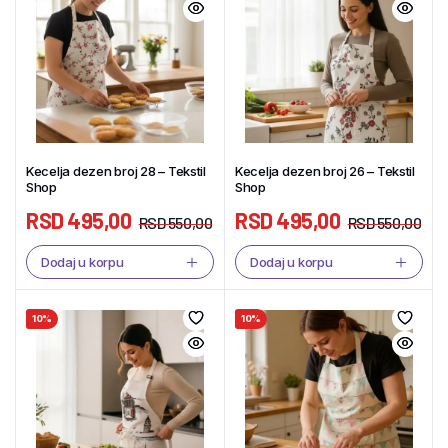
Kecelja dezen broj 28 – Tekstil
Kecelja dezen broj 26 – Tekstil
Shop
Shop
RSD
495,00
RSD
495,00
RSD
550,00
RSD
550,00
Dodaj u korpu
Dodaj u korpu
10%
10%