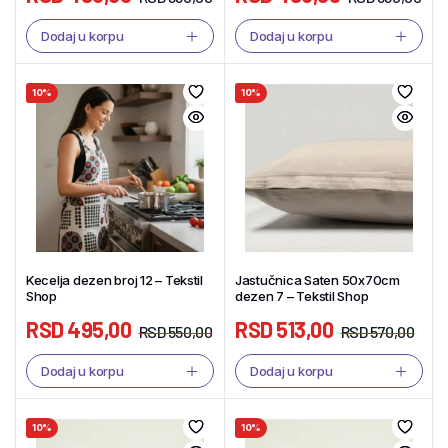
Dodaj u korpu
Dodaj u korpu
10%
10%
Kecelja dezen broj 12 – Tekstil
Jastučnica Saten 50x70cm
Shop
dezen 7 – Tekstil Shop
RSD
495,00
RSD
513,00
RSD
550,00
RSD
570,00
Dodaj u korpu
Dodaj u korpu
10%
10%