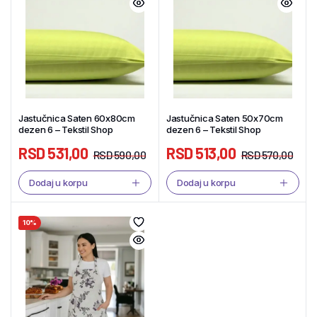
Jastučnica Saten 60x80cm
Jastučnica Saten 50x70cm
dezen 6 – Tekstil Shop
dezen 6 – Tekstil Shop
RSD
531,00
RSD
513,00
RSD
590,00
RSD
570,00
Dodaj u korpu
Dodaj u korpu
10%