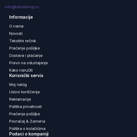
info@tekstilshop.rs
Informacije
O nama
Novosti
Tekstilni rečnik
Praćenje pošiljke
Dostava i plaćanje
Pravo na odustajanje
Kako naručiti
Korisnički servis
Moj nalog
Uslovi korišćenja
Reklamacije
Politika privatnosti
Praćenje pošiljke
Povraćaj & Zamena
Politika o kolačićima
Podaci o kompaniji