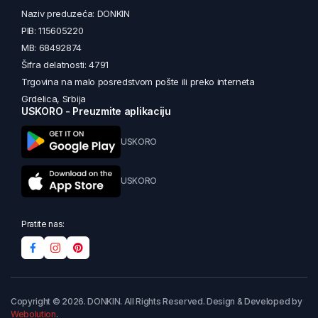
Naziv preduzeća: DONKIN
PIB: 115605220
MB: 68492874
Šifra delatnosti: 4791
Trgovina na malo posredstvom pošte ili preko interneta
Grdelica, Srbija
USKORO - Preuzmite aplikaciju
USKORO
USKORO
Pratite nas:
Copyright © 2026. DONKIN. All Rights Reserved. Design & Developed by
Webolution
.