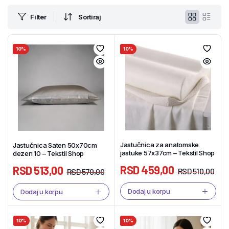
Filter
Sortiraj
10%
10%
Jastučnica za anatomske
Jastučnica Saten 50x70cm
jastuke 57x37cm – Tekstil Shop
dezen 10 – Tekstil Shop
RSD
459,00
RSD
513,00
RSD
510,00
RSD
570,00
Dodaj u korpu
Dodaj u korpu
10%
10%