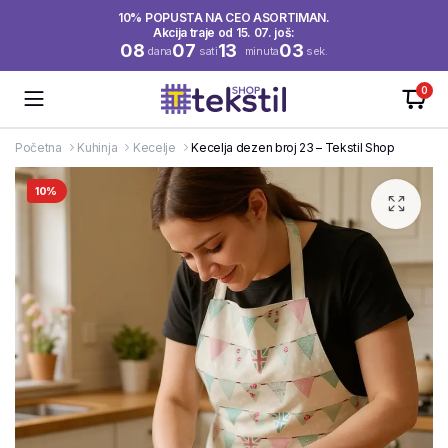
10% POPUSTA NA CEO ASORTIMAN.
Akcija traje od 15. 07. još:
08
07
13
03
dana
sati
minuta
sek.
0
Početna
Kuhinja
Kecelje
Kecelja dezen broj 23 – Tekstil Shop
10%