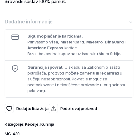
Sirovinski sastav 100% pamuk.
Dodatne informacije
Sigurno plaćanje karticama.
Prihvatamo
Visa
,
MasterCard
,
Maestro
,
DinaCard
i
American Express
kartice.
Brza i bezbedna kupovina uz isporuku širom Srbije.
Garancija i povrat.
U skladu sa Zakonom o zaštiti
potrošača, proizvod možete zameniti ili reklamirati u
slučaju nesaobraznosti. Povrat je moguć za
neotpakovane i nekorišćene proizvode u originalnom
pakovanju.
Dodaj to lista želja
Podeli ovaj proizvod
Kategorije:
Kecelje
,
Kuhinja
MG-430