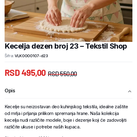
Kecelja dezen broj 23 – Tekstil Shop
Šifra:
VLK0000107-d23
RSD
495,00
RSD
550,00
Opis
Kecelje su neizostavan deo kuhinjskog tekstila, idealne zaštite
od mrlja i prljanja prilikom spremanja hrane. Naša kolekcija
kecelja nudi različite modele, boje i dezenje koji će zadovoljiti
različite ukuse i potrebe naših kupaca.