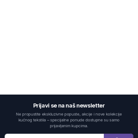
Prijavi se na naš newsletter
Ne propustite ekskluzivne popuste, akcije i nove kolekcije
kućnog tekstila – specijalne ponude dostupne su samo
prijavljenim kupcima.