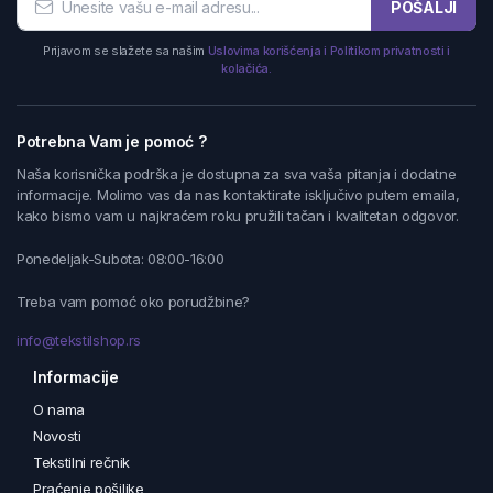
POŠALJI
Prijavom se slažete sa našim
Uslovima korišćenja i Politikom privatnosti i
kolačića.
Potrebna Vam je pomoć ?
Naša korisnička podrška je dostupna za sva vaša pitanja i dodatne
informacije. Molimo vas da nas kontaktirate isključivo putem emaila,
kako bismo vam u najkraćem roku pružili tačan i kvalitetan odgovor.
Ponedeljak-Subota: 08:00-16:00
Treba vam pomoć oko porudžbine?
info@tekstilshop.rs
Informacije
O nama
Novosti
Tekstilni rečnik
Praćenje pošiljke