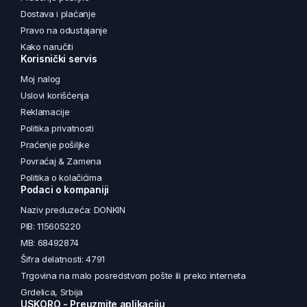
Dostava i plaćanje
Pravo na odustajanje
Kako naručiti
Korisnički servis
Moj nalog
Uslovi korišćenja
Reklamacije
Politika privatnosti
Praćenje pošiljke
Povraćaj & Zamena
Politika o kolačićima
Podaci o kompaniji
Naziv preduzeća: DONKIN
PIB: 115605220
MB: 68492874
Šifra delatnosti: 4791
Trgovina na malo posredstvom pošte ili preko interneta
Grdelica, Srbija
USKORO - Preuzmite aplikaciju